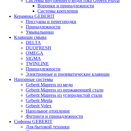
Системы внутреннего водостока Geberit Pluvia
Воронки и принадлежности
Системы крепления
Керамика GEBERIT
Писсуары и перегородки
Принадлежности
Умывальники
Клавиши смыва
DELTA
DUOFRESH
OMEGA
SIGMA
TWINLINE
Принадлежности
Электронные и пневматические клавиши
Напорные системы
Geberit Mapress из меди
Geberit Mapress из нержавеющей стали
Geberit Mapress из углеродистой стали
Geberit Mepla
Geberit Volex
Напольное отопление
Фитинги и принадлежности
Сифоны GEBERIT
Для бытовой техники