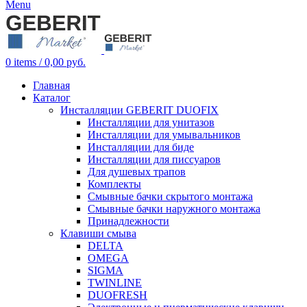
Menu
0
items
/
0,00
руб.
Главная
Каталог
Инсталляции GEBERIT DUOFIX
Инсталляции для унитазов
Инсталляции для умывальников
Инсталляции для биде
Инсталляции для писсуаров
Для душевых трапов
Комплекты
Смывные бачки скрытого монтажа
Смывные бачки наружного монтажа
Принадлежности
Клавиши смыва
DELTA
OMEGA
SIGMA
TWINLINE
DUOFRESH