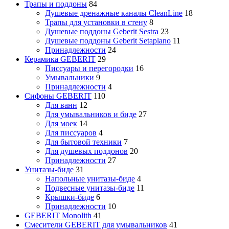
Трапы и поддоны
84
Душевые дренажные каналы CleanLine
18
Трапы для установки в стену
8
Душевые поддоны Geberit Sestra
23
Душевые поддоны Geberit Setaplano
11
Принадлежности
24
Керамика GEBERIT
29
Писсуары и перегородки
16
Умывальники
9
Принадлежности
4
Сифоны GEBERIT
110
Для ванн
12
Для умывальников и биде
27
Для моек
14
Для писсуаров
4
Для бытовой техники
7
Для душевых поддонов
20
Принадлежности
27
Унитазы-биде
31
Напольные унитазы-биде
4
Подвесные унитазы-биде
11
Крышки-биде
6
Принадлежности
10
GEBERIT Monolith
41
Смесители GEBERIT для умывальников
41