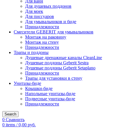
Для ванн
Для душевых поддонов
Для моек
Для писсуаров
Для умывальников и биде
Принадлежности
Смесители GEBERIT для умывальников
Монтаж на раковину
Монтаж на стену
Принадлежности
Трапы и поддоны
Душевые дренажные каналы CleanLine
Душевые поддоны Geberit Sestra
Душевые поддоны Geberit Setaplano
Принадлежности
Трапы для установки в стену
Унитазы-биде
Крышки-биде
Напольные унитазы-биде
Подвесные унитазы-биде
Принадлежности
Search
0
Сравнить
0
items
/
0,00
руб.