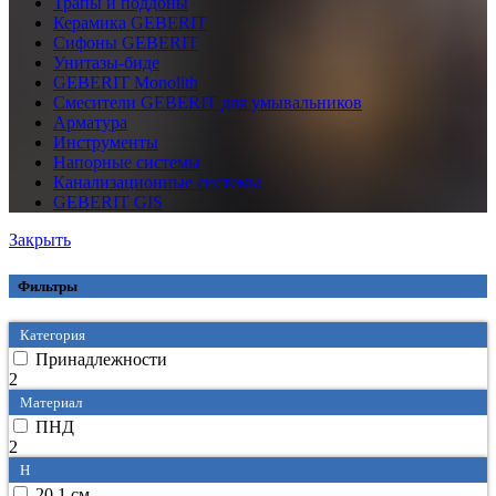
Трапы и поддоны
Керамика GEBERIT
Сифоны GEBERIT
Унитазы-биде
GEBERIT Monolith
Смесители GEBERIT для умывальников
Арматура
Инструменты
Напорные системы
Канализационные системы
GEBERIT GIS
Закрыть
Фильтры
Категория
Принадлежности
2
Материал
ПНД
2
H
20.1 см