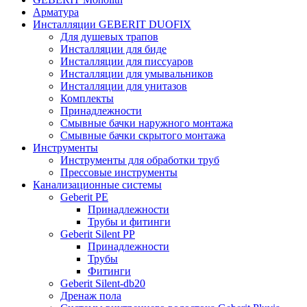
Арматура
Инсталляции GEBERIT DUOFIX
Для душевых трапов
Инсталляции для биде
Инсталляции для писсуаров
Инсталляции для умывальников
Инсталляции для унитазов
Комплекты
Принадлежности
Смывные бачки наружного монтажа
Смывные бачки скрытого монтажа
Инструменты
Инструменты для обработки труб
Прессовые инструменты
Канализационные системы
Geberit PE
Принадлежности
Трубы и фитинги
Geberit Silent PP
Принадлежности
Трубы
Фитинги
Geberit Silent-db20
Дренаж пола