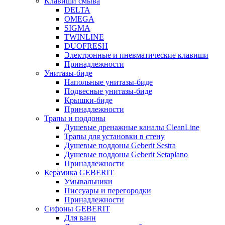
Клавиши смыва
DELTA
OMEGA
SIGMA
TWINLINE
DUOFRESH
Электронные и пневматические клавиши
Принадлежности
Унитазы-биде
Напольные унитазы-биде
Подвесные унитазы-биде
Крышки-биде
Принадлежности
Трапы и поддоны
Душевые дренажные каналы CleanLine
Трапы для установки в стену
Душевые поддоны Geberit Sestra
Душевые поддоны Geberit Setaplano
Принадлежности
Керамика GEBERIT
Умывальники
Писсуары и перегородки
Принадлежности
Сифоны GEBERIT
Для ванн