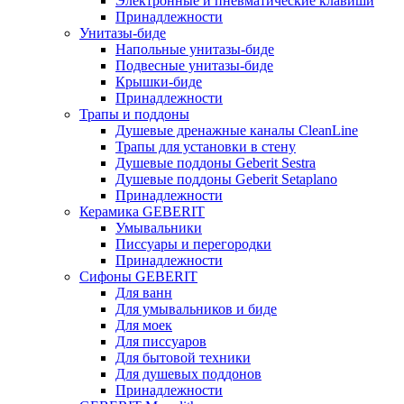
Электронные и пневматические клавиши
Принадлежности
Унитазы-биде
Напольные унитазы-биде
Подвесные унитазы-биде
Крышки-биде
Принадлежности
Трапы и поддоны
Душевые дренажные каналы CleanLine
Трапы для установки в стену
Душевые поддоны Geberit Sestra
Душевые поддоны Geberit Setaplano
Принадлежности
Керамика GEBERIT
Умывальники
Писсуары и перегородки
Принадлежности
Сифоны GEBERIT
Для ванн
Для умывальников и биде
Для моек
Для писсуаров
Для бытовой техники
Для душевых поддонов
Принадлежности