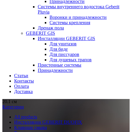
Принадлежности
Системы внутреннего водостока Geberit
Pluvia
Воронки и принадлежности
Системы крепления
Дренаж пола
GEBERIT GIS
Инсталляции GEBERIT GIS
Для унитазов
Для биде
Для писсуаров
Для душевых трапов
Пристенные системы
Принадлежности
Статьи
Контакты
Оплата
Доставка
20.1 см
Категории
All
products
Инсталляции GEBERIT DUOFIX
Клавиши смыва