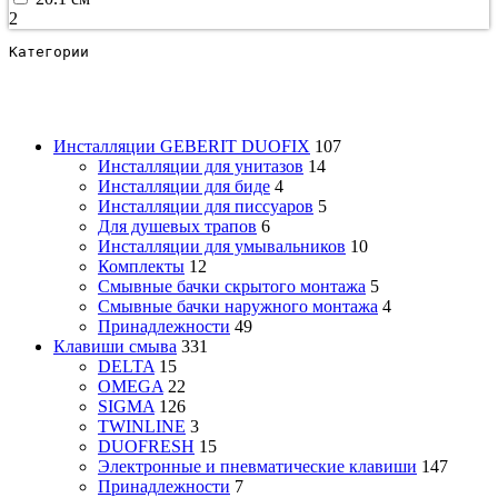
2
Категории
Инсталляции GEBERIT DUOFIX
107
Инсталляции для унитазов
14
Инсталляции для биде
4
Инсталляции для писсуаров
5
Для душевых трапов
6
Инсталляции для умывальников
10
Комплекты
12
Смывные бачки скрытого монтажа
5
Смывные бачки наружного монтажа
4
Принадлежности
49
Клавиши смыва
331
DELTA
15
OMEGA
22
SIGMA
126
TWINLINE
3
DUOFRESH
15
Электронные и пневматические клавиши
147
Принадлежности
7