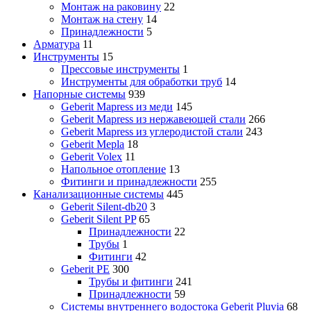
Монтаж на раковину
22
Монтаж на стену
14
Принадлежности
5
Арматура
11
Инструменты
15
Прессовые инструменты
1
Инструменты для обработки труб
14
Напорные системы
939
Geberit Mapress из меди
145
Geberit Mapress из нержавеющей стали
266
Geberit Mapress из углеродистой стали
243
Geberit Mepla
18
Geberit Volex
11
Напольное отопление
13
Фитинги и принадлежности
255
Канализационные системы
445
Geberit Silent-db20
3
Geberit Silent PP
65
Принадлежности
22
Трубы
1
Фитинги
42
Geberit PE
300
Трубы и фитинги
241
Принадлежности
59
Системы внутреннего водостока Geberit Pluvia
68