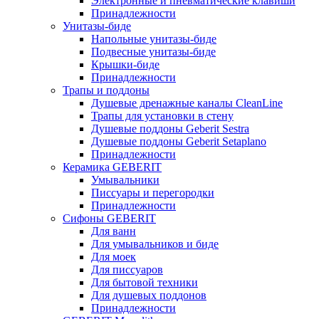
Электронные и пневматические клавиши
Принадлежности
Унитазы-биде
Напольные унитазы-биде
Подвесные унитазы-биде
Крышки-биде
Принадлежности
Трапы и поддоны
Душевые дренажные каналы CleanLine
Трапы для установки в стену
Душевые поддоны Geberit Sestra
Душевые поддоны Geberit Setaplano
Принадлежности
Керамика GEBERIT
Умывальники
Писсуары и перегородки
Принадлежности
Сифоны GEBERIT
Для ванн
Для умывальников и биде
Для моек
Для писсуаров
Для бытовой техники
Для душевых поддонов
Принадлежности