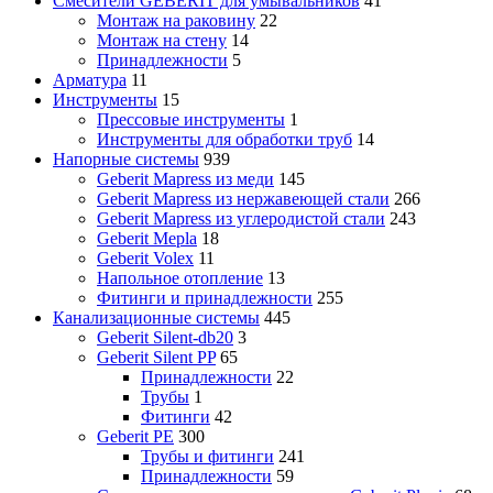
Смесители GEBERIT для умывальников
41
Монтаж на раковину
22
Монтаж на стену
14
Принадлежности
5
Арматура
11
Инструменты
15
Прессовые инструменты
1
Инструменты для обработки труб
14
Напорные системы
939
Geberit Mapress из меди
145
Geberit Mapress из нержавеющей стали
266
Geberit Mapress из углеродистой стали
243
Geberit Mepla
18
Geberit Volex
11
Напольное отопление
13
Фитинги и принадлежности
255
Канализационные системы
445
Geberit Silent-db20
3
Geberit Silent PP
65
Принадлежности
22
Трубы
1
Фитинги
42
Geberit PE
300
Трубы и фитинги
241
Принадлежности
59