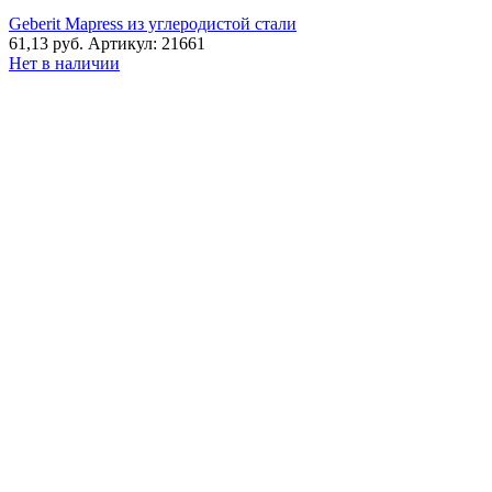
стали
Geberit Mapress из углеродистой стали
90°,
61,13
руб.
Артикул: 21661
с
Нет в наличии
внутренней
резьбой:
d=28мм,
DN=25
/
20,
Rp=3/4",
L=5.8см