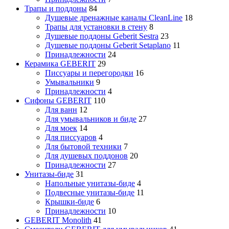
Трапы и поддоны
84
Душевые дренажные каналы CleanLine
18
Трапы для установки в стену
8
Душевые поддоны Geberit Sestra
23
Душевые поддоны Geberit Setaplano
11
Принадлежности
24
Керамика GEBERIT
29
Писсуары и перегородки
16
Умывальники
9
Принадлежности
4
Сифоны GEBERIT
110
Для ванн
12
Для умывальников и биде
27
Для моек
14
Для писсуаров
4
Для бытовой техники
7
Для душевых поддонов
20
Принадлежности
27
Унитазы-биде
31
Напольные унитазы-биде
4
Подвесные унитазы-биде
11
Крышки-биде
6
Принадлежности
10
GEBERIT Monolith
41