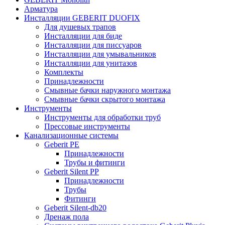
Арматура
Инсталляции GEBERIT DUOFIX
Для душевых трапов
Инсталляции для биде
Инсталляции для писсуаров
Инсталляции для умывальников
Инсталляции для унитазов
Комплекты
Принадлежности
Смывные бачки наружного монтажа
Смывные бачки скрытого монтажа
Инструменты
Инструменты для обработки труб
Прессовые инструменты
Канализационные системы
Geberit PE
Принадлежности
Трубы и фитинги
Geberit Silent PP
Принадлежности
Трубы
Фитинги
Geberit Silent-db20
Дренаж пола