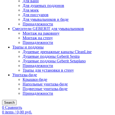
Для ванн
Для душевых поддонов
Для моек
Для писсуаров
Для умывальников и биде
Принадлежности
Смесители GEBERIT для умывальников
Монтаж на раковину
Монтаж на стену
Принадлежности
Трапы и поддоны
Душевые дренажные каналы CleanLine
Душевые поддоны Geberit Sestra
Душевые поддоны Geberit Setaplano
Принадлежности
Трапы для установки в стену
Унитазы-биде
Крышки-биде
Напольные унитазы-биде
Подвесные унитазы-биде
Принадлежности
Search
0
Сравнить
0
items
/
0,00
руб.