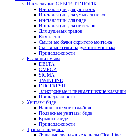
Инсталляции GEBERIT DUOFIX
Инсталляции для унитазов
Инсталляции для умывальников
Инсталляции для биде
Инсталляции для писсуаров
Для душевых трапов
Комплекты
Смывные бачки скрытого монтажа
Смывные бачки наружного монтажа
Принадлежности
Клавиши смыва
DELTA
OMEGA
SIGMA
TWINLINE
DUOFRESH
Электронные и пневматические клавиши
Принадлежности
Унитазы-биде
Напольные унитазы-биде
Подвесные унитазы-биде
Крышки-биде
Принадлежности
Трапы и поддоны
Душевые дренажные каналы CleanLine