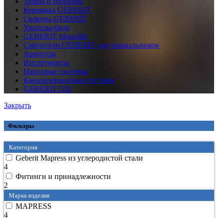
Трапы и поддоны
Керамика GEBERIT
Сифоны GEBERIT
Унитазы-биде
GEBERIT Monolith
Смесители GEBERIT для умывальников
Арматура
Инструменты
Напорные системы
Канализационные системы
GEBERIT GIS
Закрыть
Фильтры
Категория
Geberit Mapress из углеродистой стали
4
Фитинги и принадлежности
2
Марка изделия
MAPRESS
4