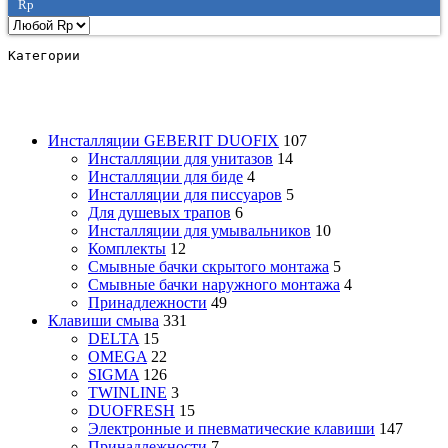
Rp
Категории
Инсталляции GEBERIT DUOFIX
107
Инсталляции для унитазов
14
Инсталляции для биде
4
Инсталляции для писсуаров
5
Для душевых трапов
6
Инсталляции для умывальников
10
Комплекты
12
Смывные бачки скрытого монтажа
5
Смывные бачки наружного монтажа
4
Принадлежности
49
Клавиши смыва
331
DELTA
15
OMEGA
22
SIGMA
126
TWINLINE
3
DUOFRESH
15
Электронные и пневматические клавиши
147
Принадлежности
7