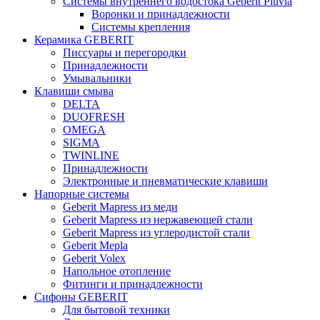
Системы внутреннего водостока Geberit Pluvia
Воронки и принадлежности
Системы крепления
Керамика GEBERIT
Писсуары и перегородки
Принадлежности
Умывальники
Клавиши смыва
DELTA
DUOFRESH
OMEGA
SIGMA
TWINLINE
Принадлежности
Электронные и пневматические клавиши
Напорные системы
Geberit Mapress из меди
Geberit Mapress из нержавеющей стали
Geberit Mapress из углеродистой стали
Geberit Mepla
Geberit Volex
Напольное отопление
Фитинги и принадлежности
Сифоны GEBERIT
Для бытовой техники