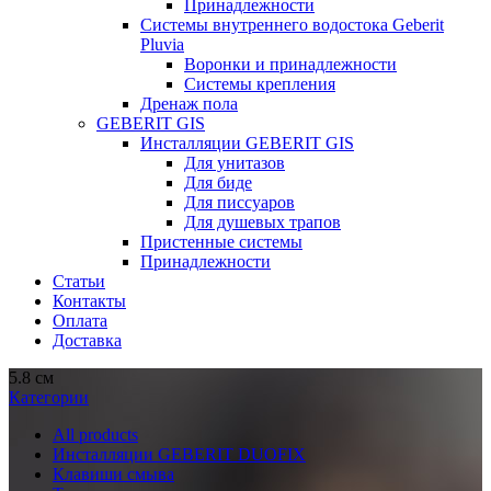
Принадлежности
Системы внутреннего водостока Geberit
Pluvia
Воронки и принадлежности
Системы крепления
Дренаж пола
GEBERIT GIS
Инсталляции GEBERIT GIS
Для унитазов
Для биде
Для писсуаров
Для душевых трапов
Пристенные системы
Принадлежности
Статьи
Контакты
Оплата
Доставка
5.8 см
Категории
All
products
Инсталляции GEBERIT DUOFIX
Клавиши смыва