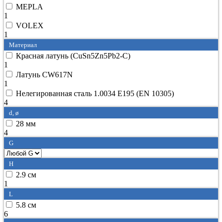
MEPLA
1
VOLEX
1
Материал
Красная латунь (CuSn5Zn5Pb2-C)
1
Латунь CW617N
1
Нелегированная сталь 1.0034 E195 (EN 10305)
4
d, ø
28 мм
4
G
H
2.9 см
1
L
5.8 см
6