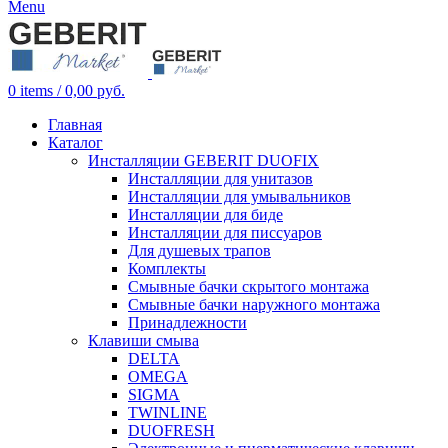
Menu
0
items
/
0,00
руб.
Главная
Каталог
Инсталляции GEBERIT DUOFIX
Инсталляции для унитазов
Инсталляции для умывальников
Инсталляции для биде
Инсталляции для писсуаров
Для душевых трапов
Комплекты
Смывные бачки скрытого монтажа
Смывные бачки наружного монтажа
Принадлежности
Клавиши смыва
DELTA
OMEGA
SIGMA
TWINLINE
DUOFRESH