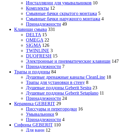
Инсталляции для умывальников
10
Комплекты
12
Смывные бачки скрытого монтажа
5
Смывные бачки наружного монтажа
4
Принадлежности
49
Клавиши смыва
331
DELTA
15
OMEGA
22
SIGMA
126
TWINLINE
3
DUOFRESH
15
Электронные и пневматические клавиши
147
Принадлежности
7
Трапы и поддоны
84
Душевые дренажные каналы CleanLine
18
Трапы для установки в стену
8
Душевые поддоны Geberit Sestra
23
Душевые поддоны Geberit Setaplano
11
Принадлежности
24
Керамика GEBERIT
29
Писсуары и перегородки
16
Умывальники
9
Принадлежности
4
Сифоны GEBERIT
110
Для ванн
12