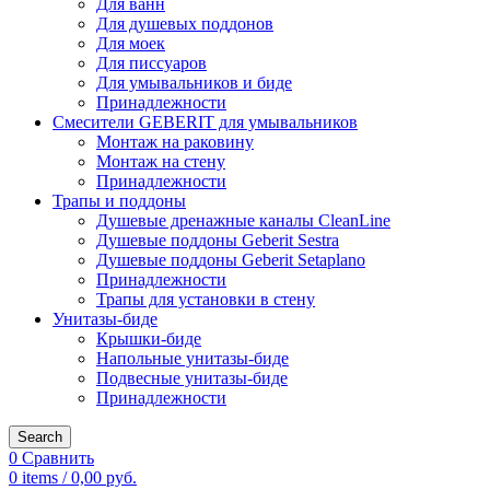
Для ванн
Для душевых поддонов
Для моек
Для писсуаров
Для умывальников и биде
Принадлежности
Смесители GEBERIT для умывальников
Монтаж на раковину
Монтаж на стену
Принадлежности
Трапы и поддоны
Душевые дренажные каналы CleanLine
Душевые поддоны Geberit Sestra
Душевые поддоны Geberit Setaplano
Принадлежности
Трапы для установки в стену
Унитазы-биде
Крышки-биде
Напольные унитазы-биде
Подвесные унитазы-биде
Принадлежности
Search
0
Сравнить
0
items
/
0,00
руб.