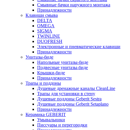
Смывные бачки наружного монтажа
Принадлежности
Клавиши смыва
DELTA
OMEGA
SIGMA
TWINLINE
DUOFRESH
Электронные и пневматические клавиши
Принадлежности
Унитазы-биде
Напольные унитазы-биде
Подвесные унитазы-биде
Крышки-биде
Принадлежности
Трапы и поддоны
Душевые дренажные каналы CleanLine
Трапы для установки в стену
Душевые поддоны Geberit Sestra
Душевые поддоны Geberit Setaplano
Принадлежности
Керамика GEBERIT
Умывальники
Писсуары и перегородки