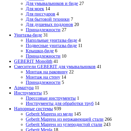
Для умывальников и биде
27
Для моек
14
Для писсуаров
4
Для бытовой техники
7
Для душевых поддонов
20
Принадлежности
27
Унитазы-биде
31
Напольные унитазы-биде
4
Подвесные унитазы-биде
11
Крышки-биде
6
Принадлежности
10
GEBERIT Monolith
41
Смесители GEBERIT для умывальников
41
Монтаж на раковину
22
Монтаж на стену
14
Принадлежности
5
Арматура
11
Инструменты
15
Прессовые инструменты
1
Инструменты для обработки труб
14
Напорные системы
939
Geberit Mapress из меди
145
Geberit Mapress из нержавеющей стали
266
Geberit Mapress из углеродистой стали
243
Geberit Mepla
18