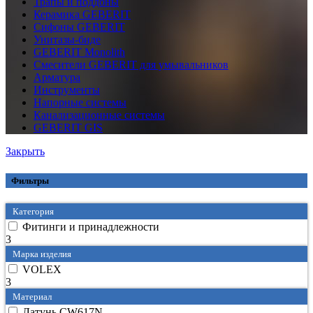
Трапы и поддоны
Керамика GEBERIT
Сифоны GEBERIT
Унитазы-биде
GEBERIT Monolith
Смесители GEBERIT для умывальников
Арматура
Инструменты
Напорные системы
Канализационные системы
GEBERIT GIS
Закрыть
Фильтры
Категория
Фитинги и принадлежности
3
Марка изделия
VOLEX
3
Материал
Латунь CW617N