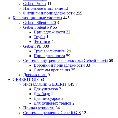
Geberit Volex
11
Напольное отопление
13
Фитинги и принадлежности
255
Канализационные системы
445
Geberit Silent-db20
3
Geberit Silent PP
65
Принадлежности
22
Трубы
1
Фитинги
42
Geberit PE
300
Трубы и фитинги
241
Принадлежности
59
Системы внутреннего водостока Geberit Pluvia
68
Воронки и принадлежности
33
Системы крепления
35
Дренаж пола
9
GEBERIT GIS
53
Инсталляции GEBERIT GIS
7
Для унитазов
2
Для биде
1
Для писсуаров
2
Для душевых трапов
2
Принадлежности
34
Системы крепления Geberit GIS
12