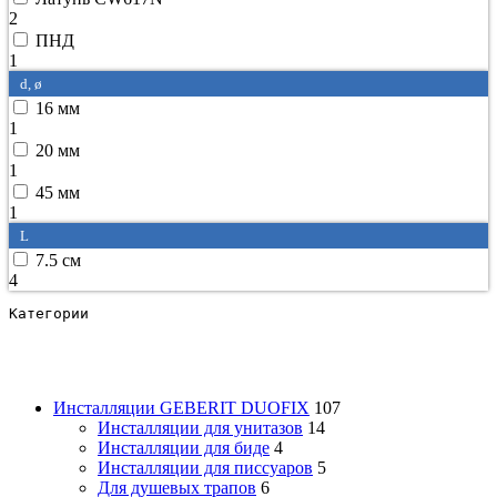
2
ПНД
1
d, ø
16 мм
1
20 мм
1
45 мм
1
L
7.5 см
4
Категории
Инсталляции GEBERIT DUOFIX
107
Инсталляции для унитазов
14
Инсталляции для биде
4
Инсталляции для писсуаров
5
Для душевых трапов
6