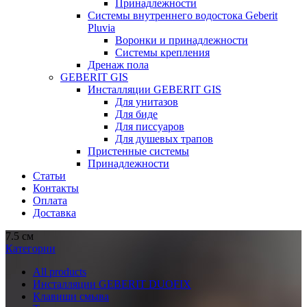
Принадлежности
Системы внутреннего водостока Geberit
Pluvia
Воронки и принадлежности
Системы крепления
Дренаж пола
GEBERIT GIS
Инсталляции GEBERIT GIS
Для унитазов
Для биде
Для писсуаров
Для душевых трапов
Пристенные системы
Принадлежности
Статьи
Контакты
Оплата
Доставка
7.5 см
Категории
All
products
Инсталляции GEBERIT DUOFIX
Клавиши смыва