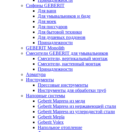
Принадлежности
Сифоны GEBERIT
Для ванн
Для умывальников и биде
Для моек
Для писсуаров
Для бытовой техники
Для душевых поддонов
Принадлежности
GEBERIT Monolith
Смесители GEBERIT для умывальников
Смесители, вертикальный монтаж
Смесители, настенный монтаж
Принадлежности
Арматура
Инструменты
Прессовые инструменты
Инструменты для обработки труб
Напорные системы
Geberit Mapress из меди
Geberit Mapress из нержавеющей стали
Geberit Mapress из углеродистой стали
Geberit Mepla
Geberit Volex
Напольное отопление