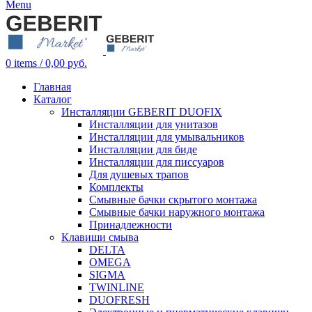
Menu
0
items
/
0,00
руб.
Главная
Каталог
Инсталляции GEBERIT DUOFIX
Инсталляции для унитазов
Инсталляции для умывальников
Инсталляции для биде
Инсталляции для писсуаров
Для душевых трапов
Комплекты
Смывные бачки скрытого монтажа
Смывные бачки наружного монтажа
Принадлежности
Клавиши смыва
DELTA
OMEGA
SIGMA
TWINLINE
DUOFRESH