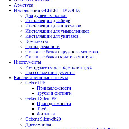
Арматура
Инсталляции GEBERIT DUOFIX
Для душевых трапов
Инсталляции для биде
Инсталляции для писсуаров
Инсталляции для умывальников
Инсталляции для унитазов
Комплекты
Принадлежности
Смывные бачки наружного монтажа
Смывные бачки скрытого монтажа
Инструменты
Инструменты для обработки труб
Прессовые инструменты
Канализационные системы
Geberit PE
Принадлежности
Трубы и фитинги
Geberit Silent PP
Принадлежности
Трубы
Фитинги
Geberit Silent-db20
Дренаж пола