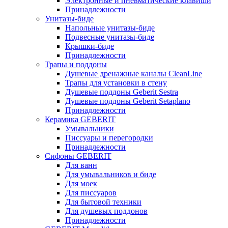
Электронные и пневматические клавиши
Принадлежности
Унитазы-биде
Напольные унитазы-биде
Подвесные унитазы-биде
Крышки-биде
Принадлежности
Трапы и поддоны
Душевые дренажные каналы CleanLine
Трапы для установки в стену
Душевые поддоны Geberit Sestra
Душевые поддоны Geberit Setaplano
Принадлежности
Керамика GEBERIT
Умывальники
Писсуары и перегородки
Принадлежности
Сифоны GEBERIT
Для ванн
Для умывальников и биде
Для моек
Для писсуаров
Для бытовой техники
Для душевых поддонов
Принадлежности