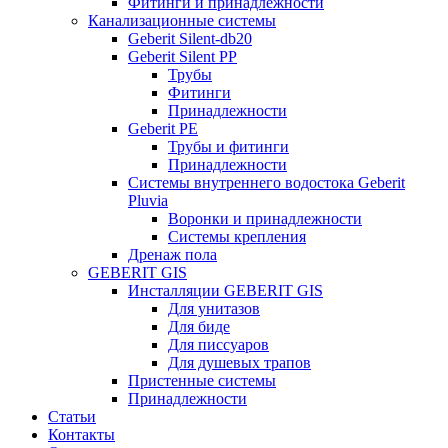
Фитинги и принадлежности
Канализационные системы
Geberit Silent-db20
Geberit Silent PP
Трубы
Фитинги
Принадлежности
Geberit PE
Трубы и фитинги
Принадлежности
Системы внутреннего водостока Geberit
Pluvia
Воронки и принадлежности
Системы крепления
Дренаж пола
GEBERIT GIS
Инсталляции GEBERIT GIS
Для унитазов
Для биде
Для писсуаров
Для душевых трапов
Пристенные системы
Принадлежности
Статьи
Контакты