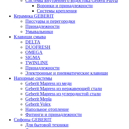
Системы внутреннего водостока Geberit Pluvia
Воронки и принадлежности
Системы крепления
Керамика GEBERIT
Писсуары и перегородки
Принадлежности
Умывальники
Клавиши смыва
DELTA
DUOFRESH
OMEGA
SIGMA
TWINLINE
Принадлежности
Электронные и пневматические клавиши
Напорные системы
Geberit Mapress из меди
Geberit Mapress из нержавеющей стали
Geberit Mapress из углеродистой стали
Geberit Mepla
Geberit Volex
Напольное отопление
Фитинги и принадлежности
Сифоны GEBERIT
Для бытовой техники