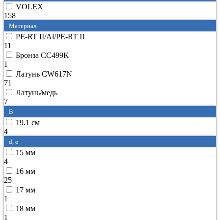
VOLEX
158
Материал
PE-RT II/Al/PE-RT II
11
Бронза CC499K
1
Латунь CW617N
71
Латунь/медь
7
B
19.1 см
4
d, ø
15 мм
4
16 мм
25
17 мм
1
18 мм
1