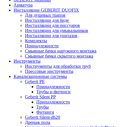
Арматура
Инсталляции GEBERIT DUOFIX
Для душевых трапов
Инсталляции для биде
Инсталляции для писсуаров
Инсталляции для умывальников
Инсталляции для унитазов
Комплекты
Принадлежности
Смывные бачки наружного монтажа
Смывные бачки скрытого монтажа
Инструменты
Инструменты для обработки труб
Прессовые инструменты
Канализационные системы
Geberit PE
Принадлежности
Трубы и фитинги
Geberit Silent PP
Принадлежности
Трубы
Фитинги
Geberit Silent-db20
Дренаж пола