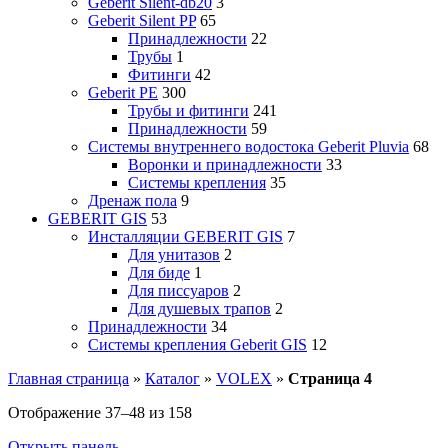
Geberit Silent-db20
3
Geberit Silent PP
65
Принадлежности
22
Трубы
1
Фитинги
42
Geberit PE
300
Трубы и фитинги
241
Принадлежности
59
Системы внутреннего водостока Geberit Pluvia
68
Воронки и принадлежности
33
Системы крепления
35
Дренаж пола
9
GEBERIT GIS
53
Инсталляции GEBERIT GIS
7
Для унитазов
2
Для биде
1
Для писсуаров
2
Для душевых трапов
2
Принадлежности
34
Системы крепления Geberit GIS
12
Главная страница
»
Каталог
»
VOLEX
»
Страница 4
Отображение 37–48 из 158
Открыть панель