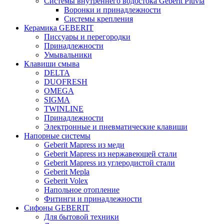
Системы внутреннего водостока Geberit Pluvia
Воронки и принадлежности
Системы крепления
Керамика GEBERIT
Писсуары и перегородки
Принадлежности
Умывальники
Клавиши смыва
DELTA
DUOFRESH
OMEGA
SIGMA
TWINLINE
Принадлежности
Электронные и пневматические клавиши
Напорные системы
Geberit Mapress из меди
Geberit Mapress из нержавеющей стали
Geberit Mapress из углеродистой стали
Geberit Mepla
Geberit Volex
Напольное отопление
Фитинги и принадлежности
Сифоны GEBERIT
Для бытовой техники