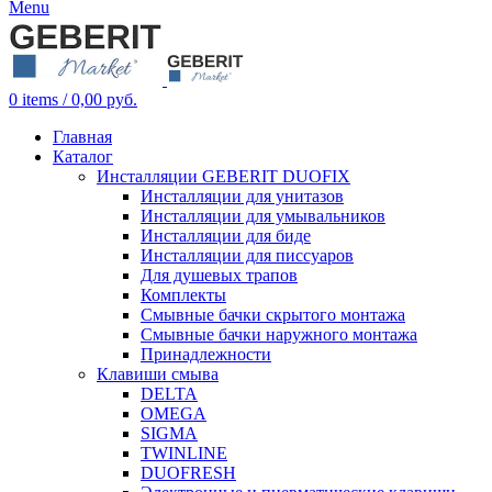
Menu
0
items
/
0,00
руб.
Главная
Каталог
Инсталляции GEBERIT DUOFIX
Инсталляции для унитазов
Инсталляции для умывальников
Инсталляции для биде
Инсталляции для писсуаров
Для душевых трапов
Комплекты
Смывные бачки скрытого монтажа
Смывные бачки наружного монтажа
Принадлежности
Клавиши смыва
DELTA
OMEGA
SIGMA
TWINLINE
DUOFRESH