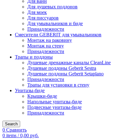
Для ванн
Для душевых поддонов
Для моек
Для писсуаров
Для умывальников и биде
Принадлежности
Смесители GEBERIT для умывальников
Монтаж на раковину
Монтаж на стену
Принадлежности
Трапы и поддоны
Душевые дренажные каналы CleanLine
Душевые поддоны Geberit Sestra
Душевые поддоны Geberit Setaplano
Принадлежности
Трапы для установки в стену
Унитазы-биде
Крышки-биде
Напольные унитазы-биде
Подвесные унитазы-биде
Принадлежности
Search
0
Сравнить
0
items
/
0,00
руб.