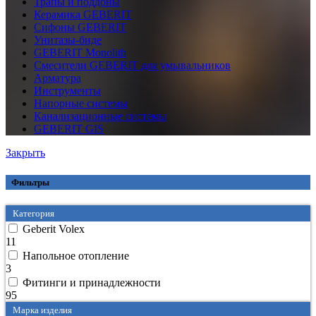
Трапы и поддоны
Керамика GEBERIT
Сифоны GEBERIT
Унитазы-биде
GEBERIT Monolith
Смесители GEBERIT для умывальников
Арматура
Инструменты
Напорные системы
Канализационные системы
GEBERIT GIS
Закрыть
Фильтры
Категория
Geberit Volex
11
Напольное отопление
3
Фитинги и принадлежности
95
Марка изделия