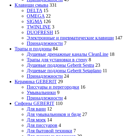
Клавиши смыва
331
DELTA
15
OMEGA
22
SIGMA
126
TWINLINE
3
DUOFRESH
15
Электронные и пневматические клавиши
147
Принадлежности
7
Трапы и поддоны
84
Душевые дренажные каналы CleanLine
18
Трапы для установки в стену
8
Душевые поддоны Geberit Sestra
23
Душевые поддоны Geberit Setaplano
11
Принадлежности
24
Керамика GEBERIT
29
Писсуары и перегородки
16
Умывальники
9
Принадлежности
4
Сифоны GEBERIT
110
Для ванн
12
Для умывальников и биде
27
Для моек
14
Для писсуаров
4
Для бытовой техники
7