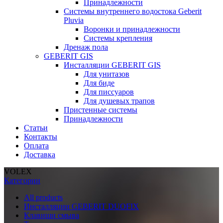
Принадлежности
Системы внутреннего водостока Geberit
Pluvia
Воронки и принадлежности
Системы крепления
Дренаж пола
GEBERIT GIS
Инсталляции GEBERIT GIS
Для унитазов
Для биде
Для писсуаров
Для душевых трапов
Пристенные системы
Принадлежности
Статьи
Контакты
Оплата
Доставка
VOLEX
Категории
All
products
Инсталляции GEBERIT DUOFIX
Клавиши смыва