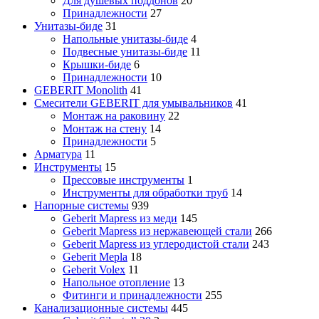
Для душевых поддонов
20
Принадлежности
27
Унитазы-биде
31
Напольные унитазы-биде
4
Подвесные унитазы-биде
11
Крышки-биде
6
Принадлежности
10
GEBERIT Monolith
41
Смесители GEBERIT для умывальников
41
Монтаж на раковину
22
Монтаж на стену
14
Принадлежности
5
Арматура
11
Инструменты
15
Прессовые инструменты
1
Инструменты для обработки труб
14
Напорные системы
939
Geberit Mapress из меди
145
Geberit Mapress из нержавеющей стали
266
Geberit Mapress из углеродистой стали
243
Geberit Mepla
18
Geberit Volex
11
Напольное отопление
13
Фитинги и принадлежности
255
Канализационные системы
445