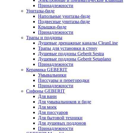
Электронные и пневматические клавиши
Принадлежности
Унитазы-биде
Напольные унитазы-биде
Подвесные унитазы-биде
Крышки-биде
Принадлежности
Трапы и поддоны
Душевые дренажные каналы CleanLine
Трапы для установки в стену
Душевые поддоны Geberit Sestra
Душевые поддоны Geberit Setaplano
Принадлежности
Керамика GEBERIT
Умывальники
Писсуары и перегородки
Принадлежности
Сифоны GEBERIT
Для ванн
Для умывальников и биде
Для моек
Для писсуаров
Для бытовой техники
Для душевых поддонов
Принадлежности