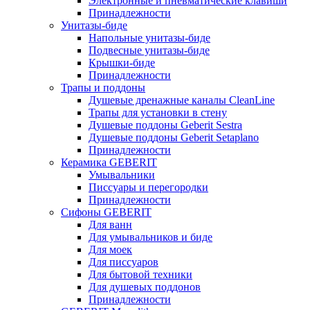
Электронные и пневматические клавиши
Принадлежности
Унитазы-биде
Напольные унитазы-биде
Подвесные унитазы-биде
Крышки-биде
Принадлежности
Трапы и поддоны
Душевые дренажные каналы CleanLine
Трапы для установки в стену
Душевые поддоны Geberit Sestra
Душевые поддоны Geberit Setaplano
Принадлежности
Керамика GEBERIT
Умывальники
Писсуары и перегородки
Принадлежности
Сифоны GEBERIT
Для ванн
Для умывальников и биде
Для моек
Для писсуаров
Для бытовой техники
Для душевых поддонов
Принадлежности