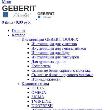
Menu
0
items
/
0,00
руб.
Главная
Каталог
Инсталляции GEBERIT DUOFIX
Инсталляции для унитазов
Инсталляции для умывальников
Инсталляции для биде
Инсталляции для писсуаров
Для душевых трапов
Комплекты
Смывные бачки скрытого монтажа
Смывные бачки наружного монтажа
Принадлежности
Клавиши смыва
DELTA
OMEGA
SIGMA
TWINLINE
DUOFRESH