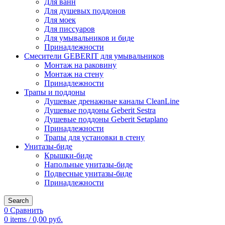
Для ванн
Для душевых поддонов
Для моек
Для писсуаров
Для умывальников и биде
Принадлежности
Смесители GEBERIT для умывальников
Монтаж на раковину
Монтаж на стену
Принадлежности
Трапы и поддоны
Душевые дренажные каналы CleanLine
Душевые поддоны Geberit Sestra
Душевые поддоны Geberit Setaplano
Принадлежности
Трапы для установки в стену
Унитазы-биде
Крышки-биде
Напольные унитазы-биде
Подвесные унитазы-биде
Принадлежности
Search
0
Сравнить
0
items
/
0,00
руб.