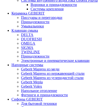
Системы внутреннего водостока Geberit Pluvia
Воронки и принадлежности
Системы крепления
Керамика GEBERIT
Писсуары и перегородки
Принадлежности
Умывальники
Клавиши смыва
DELTA
DUOFRESH
OMEGA
SIGMA
TWINLINE
Принадлежности
Электронные и пневматические клавиши
Напорные системы
Geberit Mapress из меди
Geberit Mapress из нержавеющей стали
Geberit Mapress из углеродистой стали
Geberit Mepla
Geberit Volex
Напольное отопление
Фитинги и принадлежности
Сифоны GEBERIT
Для бытовой техники