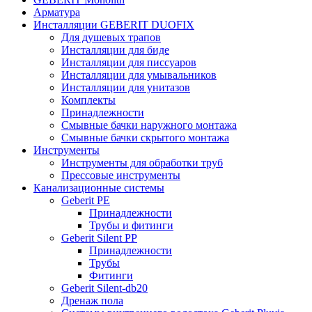
Арматура
Инсталляции GEBERIT DUOFIX
Для душевых трапов
Инсталляции для биде
Инсталляции для писсуаров
Инсталляции для умывальников
Инсталляции для унитазов
Комплекты
Принадлежности
Смывные бачки наружного монтажа
Смывные бачки скрытого монтажа
Инструменты
Инструменты для обработки труб
Прессовые инструменты
Канализационные системы
Geberit PE
Принадлежности
Трубы и фитинги
Geberit Silent PP
Принадлежности
Трубы
Фитинги
Geberit Silent-db20
Дренаж пола