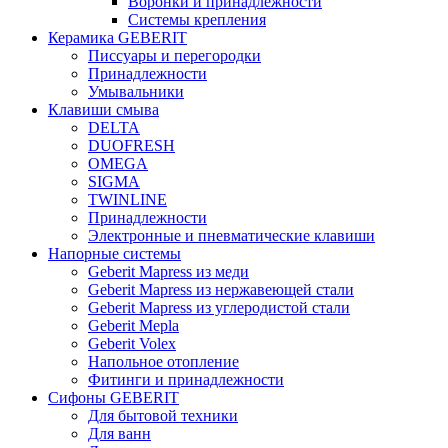
Воронки и принадлежности
Системы крепления
Керамика GEBERIT
Писсуары и перегородки
Принадлежности
Умывальники
Клавиши смыва
DELTA
DUOFRESH
OMEGA
SIGMA
TWINLINE
Принадлежности
Электронные и пневматические клавиши
Напорные системы
Geberit Mapress из меди
Geberit Mapress из нержавеющей стали
Geberit Mapress из углеродистой стали
Geberit Mepla
Geberit Volex
Напольное отопление
Фитинги и принадлежности
Сифоны GEBERIT
Для бытовой техники
Для ванн