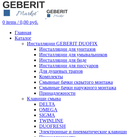
0
items
/
0,00
руб.
Главная
Каталог
Инсталляции GEBERIT DUOFIX
Инсталляции для унитазов
Инсталляции для умывальников
Инсталляции для биде
Инсталляции для писсуаров
Для душевых трапов
Комплекты
Смывные бачки скрытого монтажа
Смывные бачки наружного монтажа
Принадлежности
Клавиши смыва
DELTA
OMEGA
SIGMA
TWINLINE
DUOFRESH
Электронные и пневматические клавиши