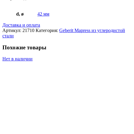
резьбой:
d=42мм,
R=1
d, ø
42 мм
1/2"
Доставка и оплата
Артикул:
21710
Категория:
Geberit Mapress из углеродистой
стали
Похожие товары
Нет в наличии