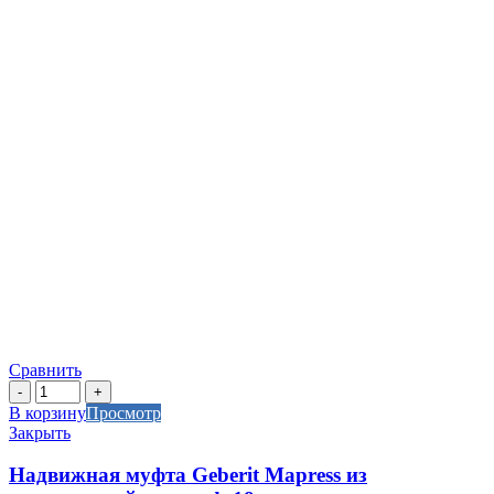
Сравнить
Количество
товара
В корзину
Просмотр
Надвижная
Закрыть
муфта
Geberit
Надвижная муфта Geberit Mapress из
Mapress