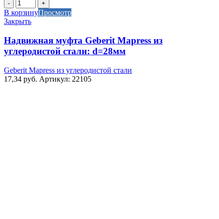
Количество
товара
В корзину
Просмотр
Надвижная
Закрыть
муфта
Geberit
Надвижная муфта Geberit Mapress из
Mapress
углеродистой стали: d=28мм
из
углеродистой
Geberit Mapress из углеродистой стали
стали:
17,34
руб.
Артикул: 22105
d=28мм