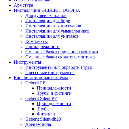
Арматура
Инсталляции GEBERIT DUOFIX
Для душевых трапов
Инсталляции для биде
Инсталляции для писсуаров
Инсталляции для умывальников
Инсталляции для унитазов
Комплекты
Принадлежности
Смывные бачки наружного монтажа
Смывные бачки скрытого монтажа
Инструменты
Инструменты для обработки труб
Прессовые инструменты
Канализационные системы
Geberit PE
Принадлежности
Трубы и фитинги
Geberit Silent PP
Принадлежности
Трубы
Фитинги
Geberit Silent-db20
Дренаж пола