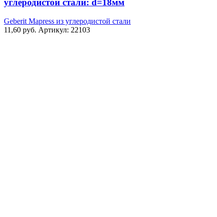
углеродистой стали: d=18мм
из
углеродистой
Geberit Mapress из углеродистой стали
стали:
11,60
руб.
Артикул: 22103
d=18мм