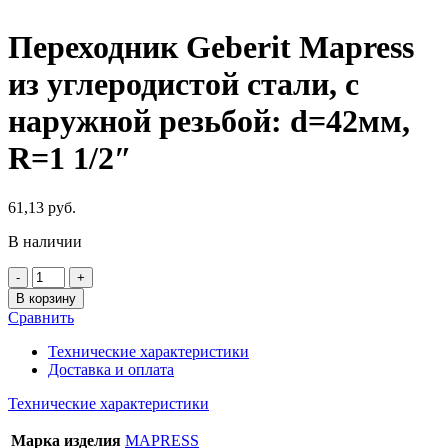
Переходник Geberit Mapress
из углеродистой стали, с
наружной резьбой: d=42мм,
R=1 1/2″
61,13
руб.
В наличии
Количество
товара
В корзину
Переходник
Сравнить
Geberit
Mapress
Технические характеристики
из
Доставка и оплата
углеродистой
стали,
Технические характеристики
с
наружной
Марка изделия
MAPRESS