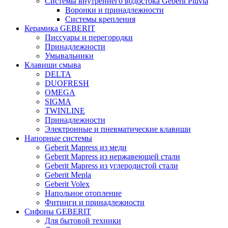
Системы внутреннего водостока Geberit Pluvia
Воронки и принадлежности
Системы крепления
Керамика GEBERIT
Писсуары и перегородки
Принадлежности
Умывальники
Клавиши смыва
DELTA
DUOFRESH
OMEGA
SIGMA
TWINLINE
Принадлежности
Электронные и пневматические клавиши
Напорные системы
Geberit Mapress из меди
Geberit Mapress из нержавеющей стали
Geberit Mapress из углеродистой стали
Geberit Mepla
Geberit Volex
Напольное отопление
Фитинги и принадлежности
Сифоны GEBERIT
Для бытовой техники