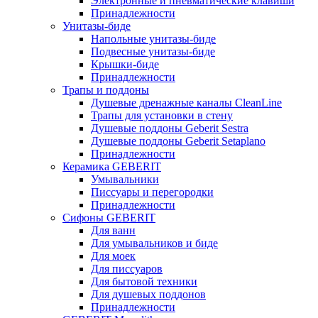
Электронные и пневматические клавиши
Принадлежности
Унитазы-биде
Напольные унитазы-биде
Подвесные унитазы-биде
Крышки-биде
Принадлежности
Трапы и поддоны
Душевые дренажные каналы CleanLine
Трапы для установки в стену
Душевые поддоны Geberit Sestra
Душевые поддоны Geberit Setaplano
Принадлежности
Керамика GEBERIT
Умывальники
Писсуары и перегородки
Принадлежности
Сифоны GEBERIT
Для ванн
Для умывальников и биде
Для моек
Для писсуаров
Для бытовой техники
Для душевых поддонов
Принадлежности