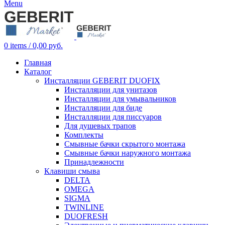
Menu
0
items
/
0,00
руб.
Главная
Каталог
Инсталляции GEBERIT DUOFIX
Инсталляции для унитазов
Инсталляции для умывальников
Инсталляции для биде
Инсталляции для писсуаров
Для душевых трапов
Комплекты
Смывные бачки скрытого монтажа
Смывные бачки наружного монтажа
Принадлежности
Клавиши смыва
DELTA
OMEGA
SIGMA
TWINLINE
DUOFRESH