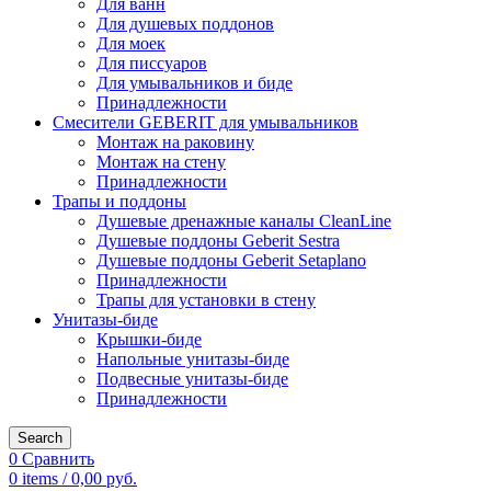
Для ванн
Для душевых поддонов
Для моек
Для писсуаров
Для умывальников и биде
Принадлежности
Смесители GEBERIT для умывальников
Монтаж на раковину
Монтаж на стену
Принадлежности
Трапы и поддоны
Душевые дренажные каналы CleanLine
Душевые поддоны Geberit Sestra
Душевые поддоны Geberit Setaplano
Принадлежности
Трапы для установки в стену
Унитазы-биде
Крышки-биде
Напольные унитазы-биде
Подвесные унитазы-биде
Принадлежности
Search
0
Сравнить
0
items
/
0,00
руб.