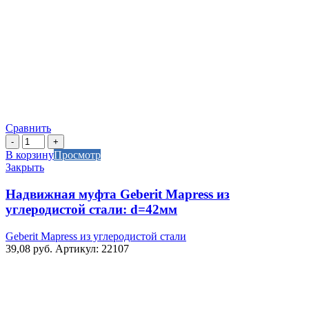
Сравнить
Количество
товара
В корзину
Просмотр
Надвижная
Закрыть
муфта
Geberit
Надвижная муфта Geberit Mapress из
Mapress
углеродистой стали: d=42мм
из
углеродистой
Geberit Mapress из углеродистой стали
стали:
39,08
руб.
Артикул: 22107
d=42мм