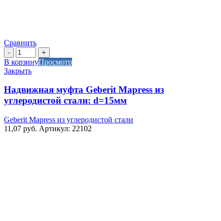
Сравнить
Количество
товара
В корзину
Просмотр
Надвижная
Закрыть
муфта
Geberit
Надвижная муфта Geberit Mapress из
Mapress
углеродистой стали: d=15мм
из
углеродистой
Geberit Mapress из углеродистой стали
стали:
11,07
руб.
Артикул: 22102
d=15мм