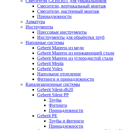
Смесители GEBERIT для умывальников
Смесители, вертикальный монтаж
Смесители, настенный монтаж
Принадлежности
Арматура
Инструменты
Прессовые инструменты
Инструменты для обработки труб
Напорные системы
Geberit Mapress из меди
Geberit Mapress из нержавеющей стали
Geberit Mapress из углеродистой стали
Geberit Mepla
Geberit Volex
Напольное отопление
Фитинги и принадлежности
Канализационные системы
Geberit Silent-db20
Geberit Silent PP
Трубы
Фитинги
Принадлежности
Geberit PE
Трубы и фитинги
Принадлежности