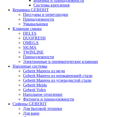
Воронки и принадлежности
Системы крепления
Керамика GEBERIT
Писсуары и перегородки
Принадлежности
Умывальники
Клавиши смыва
DELTA
DUOFRESH
OMEGA
SIGMA
TWINLINE
Принадлежности
Электронные и пневматические клавиши
Напорные системы
Geberit Mapress из меди
Geberit Mapress из нержавеющей стали
Geberit Mapress из углеродистой стали
Geberit Mepla
Geberit Volex
Напольное отопление
Фитинги и принадлежности
Сифоны GEBERIT
Для бытовой техники
Для ванн