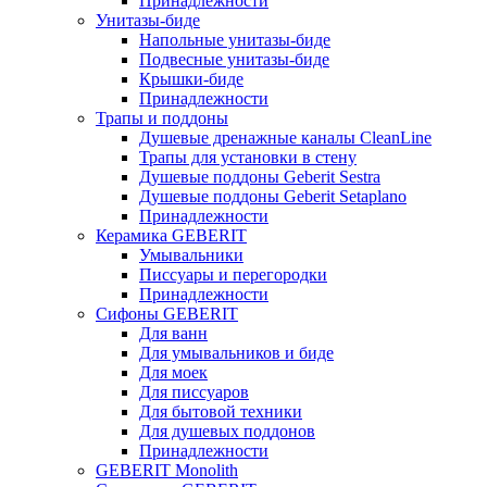
Принадлежности
Унитазы-биде
Напольные унитазы-биде
Подвесные унитазы-биде
Крышки-биде
Принадлежности
Трапы и поддоны
Душевые дренажные каналы CleanLine
Трапы для установки в стену
Душевые поддоны Geberit Sestra
Душевые поддоны Geberit Setaplano
Принадлежности
Керамика GEBERIT
Умывальники
Писсуары и перегородки
Принадлежности
Сифоны GEBERIT
Для ванн
Для умывальников и биде
Для моек
Для писсуаров
Для бытовой техники
Для душевых поддонов
Принадлежности
GEBERIT Monolith