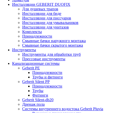
Инсталляции GEBERIT DUOFIX
Для душевых трапов
Инсталляции для биде
Инсталляции для писсуаров
Инсталляции для умывальников
Инсталляции для унитазов
Комплекты
Принадлежности
Смывные бачки наружного монтажа
Смывные бачки скрытого монтажа
Инструменты
Инструменты для обработки труб
Прессовые инструменты
Канализационные системы
Geberit PE
Принадлежности
Трубы и фитинги
Geberit Silent PP
Принадлежности
Трубы
Фитинги
Geberit Silent-db20
Дренаж пола
Системы внутреннего водостока Geberit Pluvia