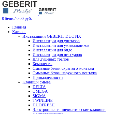
0
items
/
0,00
руб.
Главная
Каталог
Инсталляции GEBERIT DUOFIX
Инсталляции для унитазов
Инсталляции для умывальников
Инсталляции для биде
Инсталляции для писсуаров
Для душевых трапов
Комплекты
Смывные бачки скрытого монтажа
Смывные бачки наружного монтажа
Принадлежности
Клавиши смыва
DELTA
OMEGA
SIGMA
TWINLINE
DUOFRESH
Электронные и пневматические клавиши