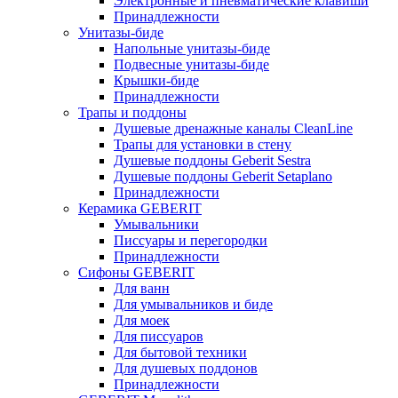
Электронные и пневматические клавиши
Принадлежности
Унитазы-биде
Напольные унитазы-биде
Подвесные унитазы-биде
Крышки-биде
Принадлежности
Трапы и поддоны
Душевые дренажные каналы CleanLine
Трапы для установки в стену
Душевые поддоны Geberit Sestra
Душевые поддоны Geberit Setaplano
Принадлежности
Керамика GEBERIT
Умывальники
Писсуары и перегородки
Принадлежности
Сифоны GEBERIT
Для ванн
Для умывальников и биде
Для моек
Для писсуаров
Для бытовой техники
Для душевых поддонов
Принадлежности