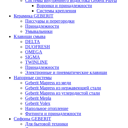
Системы внутреннего водостока Geberit Pluvia
Воронки и принадлежности
Системы крепления
Керамика GEBERIT
Писсуары и перегородки
Принадлежности
Умывальники
Клавиши смыва
DELTA
DUOFRESH
OMEGA
SIGMA
TWINLINE
Принадлежности
Электронные и пневматические клавиши
Напорные системы
Geberit Mapress из меди
Geberit Mapress из нержавеющей стали
Geberit Mapress из углеродистой стали
Geberit Mepla
Geberit Volex
Напольное отопление
Фитинги и принадлежности
Сифоны GEBERIT
Для бытовой техники