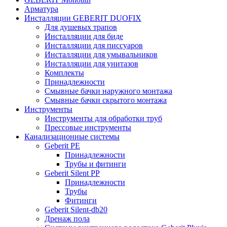
Арматура
Инсталляции GEBERIT DUOFIX
Для душевых трапов
Инсталляции для биде
Инсталляции для писсуаров
Инсталляции для умывальников
Инсталляции для унитазов
Комплекты
Принадлежности
Смывные бачки наружного монтажа
Смывные бачки скрытого монтажа
Инструменты
Инструменты для обработки труб
Прессовые инструменты
Канализационные системы
Geberit PE
Принадлежности
Трубы и фитинги
Geberit Silent PP
Принадлежности
Трубы
Фитинги
Geberit Silent-db20
Дренаж пола