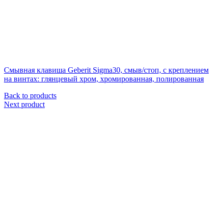
Смывная клавиша Geberit Sigma30, смыв/стоп, с креплением
на винтах: глянцевый хром, хромированная, полированная
Back to products
Next product