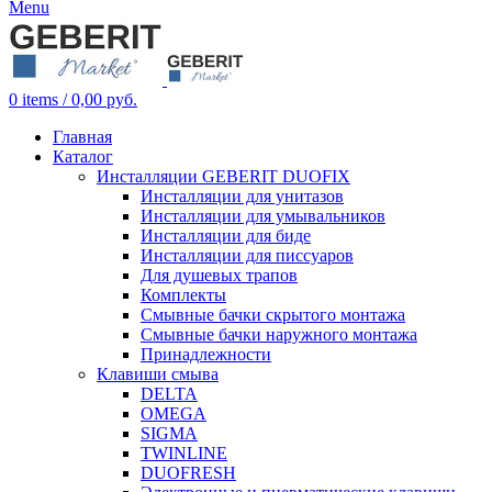
Menu
0
items
/
0,00
руб.
Главная
Каталог
Инсталляции GEBERIT DUOFIX
Инсталляции для унитазов
Инсталляции для умывальников
Инсталляции для биде
Инсталляции для писсуаров
Для душевых трапов
Комплекты
Смывные бачки скрытого монтажа
Смывные бачки наружного монтажа
Принадлежности
Клавиши смыва
DELTA
OMEGA
SIGMA
TWINLINE
DUOFRESH