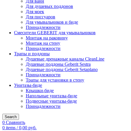
Для ванн
Для душевых поддонов
Для моек
Для писсуаров
Для умывальников и биде
Принадлежности
Смесители GEBERIT для умывальников
Монтаж на раковину
Монтаж на стену
Принадлежности
Трапы и поддоны
Душевые дренажные каналы CleanLine
Душевые поддоны Geberit Sestra
Душевые поддоны Geberit Setaplano
Принадлежности
Трапы для установки в стену
Унитазы-биде
Крышки-биде
Напольные унитазы-биде
Подвесные унитазы-биде
Принадлежности
Search
0
Сравнить
0
items
/
0,00
руб.