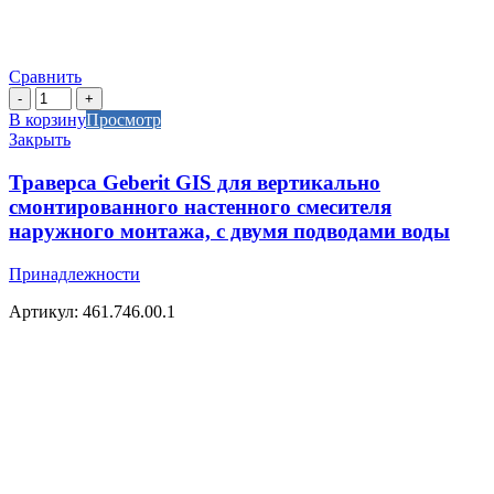
Сравнить
Количество
товара
В корзину
Просмотр
Траверса
Закрыть
Geberit
GIS
Траверса Geberit GIS для вертикально
для
смонтированного настенного смесителя
вертикально
наружного монтажа, с двумя подводами воды
смонтированного
настенного
Принадлежности
смесителя
наружного
Артикул: 461.746.00.1
монтажа,
с
двумя
подводами
воды