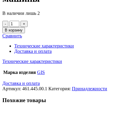
В наличии лишь 2
Количество
товара
В корзину
Траверса
Сравнить
Geberit
GIS
Технические характеристики
для
Доставка и оплата
стиральной
и
Технические характеристики
посудомоечной
машины
Марка изделия
GIS
Доставка и оплата
Артикул:
461.445.00.1
Категория:
Принадлежности
Похожие товары