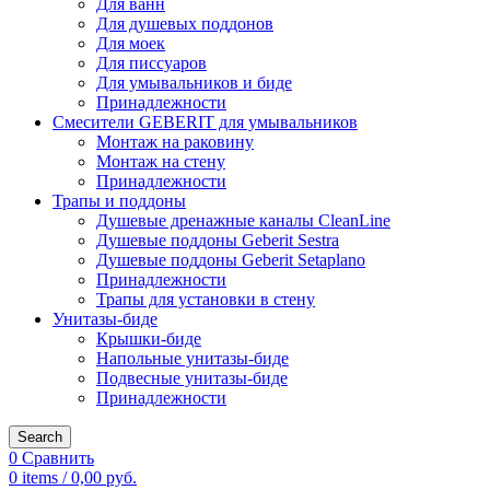
Для ванн
Для душевых поддонов
Для моек
Для писсуаров
Для умывальников и биде
Принадлежности
Смесители GEBERIT для умывальников
Монтаж на раковину
Монтаж на стену
Принадлежности
Трапы и поддоны
Душевые дренажные каналы CleanLine
Душевые поддоны Geberit Sestra
Душевые поддоны Geberit Setaplano
Принадлежности
Трапы для установки в стену
Унитазы-биде
Крышки-биде
Напольные унитазы-биде
Подвесные унитазы-биде
Принадлежности
Search
0
Сравнить
0
items
/
0,00
руб.