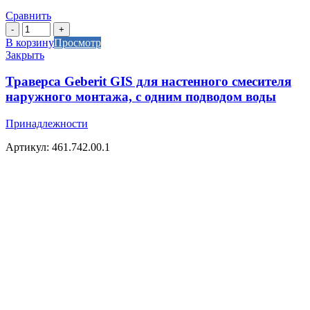
Сравнить
Количество
товара
В корзину
Просмотр
Траверса
Закрыть
Geberit
GIS
Траверса Geberit GIS для настенного смесителя
для
наружного монтажа, с одним подводом воды
настенного
смесителя
Принадлежности
наружного
монтажа,
Артикул: 461.742.00.1
с
одним
подводом
воды