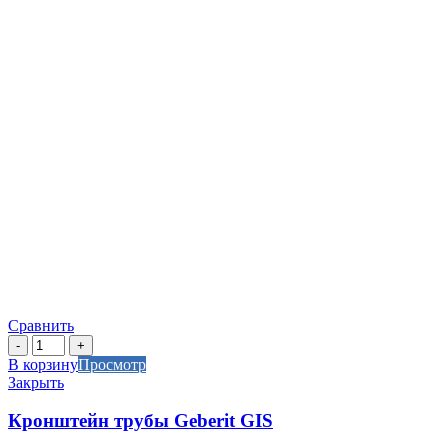
Сравнить
Количество
товара
В корзину
Просмотр
Кронштейн
Закрыть
трубы
Geberit
Кронштейн трубы Geberit GIS
GIS