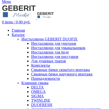
Menu
0
items
/
0,00
руб.
Главная
Каталог
Инсталляции GEBERIT DUOFIX
Инсталляции для унитазов
Инсталляции для умывальников
Инсталляции для биде
Инсталляции для писсуаров
Для душевых трапов
Комплекты
Смывные бачки скрытого монтажа
Смывные бачки наружного монтажа
Принадлежности
Клавиши смыва
DELTA
OMEGA
SIGMA
TWINLINE
DUOFRESH