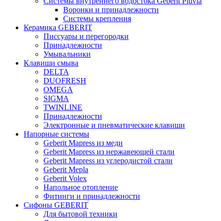
Системы внутреннего водостока Geberit Pluvia
Воронки и принадлежности
Системы крепления
Керамика GEBERIT
Писсуары и перегородки
Принадлежности
Умывальники
Клавиши смыва
DELTA
DUOFRESH
OMEGA
SIGMA
TWINLINE
Принадлежности
Электронные и пневматические клавиши
Напорные системы
Geberit Mapress из меди
Geberit Mapress из нержавеющей стали
Geberit Mapress из углеродистой стали
Geberit Mepla
Geberit Volex
Напольное отопление
Фитинги и принадлежности
Сифоны GEBERIT
Для бытовой техники