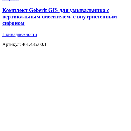
Geberit
GIS
Комплект Geberit GIS для умывальника с
для
вертикальным смесителем, с внутристенным
умывальника
сифоном
с
вертикальным
Принадлежности
смесителем,
с
Артикул: 461.435.00.1
внутристенным
сифоном