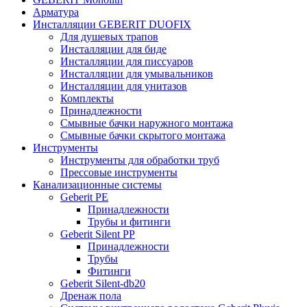
Арматура
Инсталляции GEBERIT DUOFIX
Для душевых трапов
Инсталляции для биде
Инсталляции для писсуаров
Инсталляции для умывальников
Инсталляции для унитазов
Комплекты
Принадлежности
Смывные бачки наружного монтажа
Смывные бачки скрытого монтажа
Инструменты
Инструменты для обработки труб
Прессовые инструменты
Канализационные системы
Geberit PE
Принадлежности
Трубы и фитинги
Geberit Silent PP
Принадлежности
Трубы
Фитинги
Geberit Silent-db20
Дренаж пола