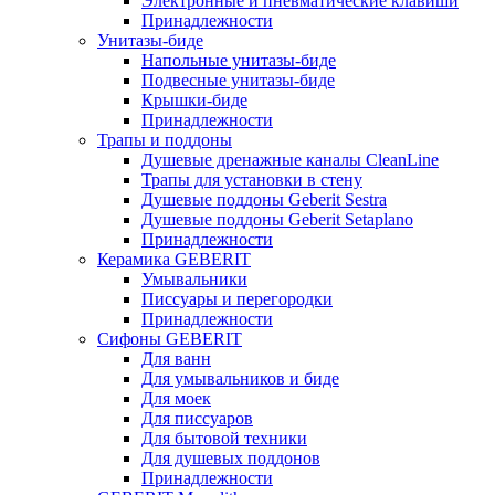
Электронные и пневматические клавиши
Принадлежности
Унитазы-биде
Напольные унитазы-биде
Подвесные унитазы-биде
Крышки-биде
Принадлежности
Трапы и поддоны
Душевые дренажные каналы CleanLine
Трапы для установки в стену
Душевые поддоны Geberit Sestra
Душевые поддоны Geberit Setaplano
Принадлежности
Керамика GEBERIT
Умывальники
Писсуары и перегородки
Принадлежности
Сифоны GEBERIT
Для ванн
Для умывальников и биде
Для моек
Для писсуаров
Для бытовой техники
Для душевых поддонов
Принадлежности