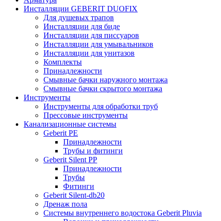
Инсталляции GEBERIT DUOFIX
Для душевых трапов
Инсталляции для биде
Инсталляции для писсуаров
Инсталляции для умывальников
Инсталляции для унитазов
Комплекты
Принадлежности
Смывные бачки наружного монтажа
Смывные бачки скрытого монтажа
Инструменты
Инструменты для обработки труб
Прессовые инструменты
Канализационные системы
Geberit PE
Принадлежности
Трубы и фитинги
Geberit Silent PP
Принадлежности
Трубы
Фитинги
Geberit Silent-db20
Дренаж пола
Системы внутреннего водостока Geberit Pluvia