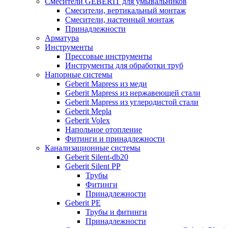
Смесители GEBERIT для умывальников
Смесители, вертикальный монтаж
Смесители, настенный монтаж
Принадлежности
Арматура
Инструменты
Прессовые инструменты
Инструменты для обработки труб
Напорные системы
Geberit Mapress из меди
Geberit Mapress из нержавеющей стали
Geberit Mapress из углеродистой стали
Geberit Mepla
Geberit Volex
Напольное отопление
Фитинги и принадлежности
Канализационные системы
Geberit Silent-db20
Geberit Silent PP
Трубы
Фитинги
Принадлежности
Geberit PE
Трубы и фитинги
Принадлежности