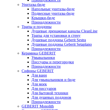
Принадлежности
Унитазы-биде
Напольные унитазы-биде
Подвесные унитазы-биде
Крышки-биде
Принадлежности
Трапы и поддоны
Душевые дренажные каналы CleanLine
Трапы для установки в стену
Душевые поддоны Geberit Sestra
Душевые поддоны Geberit Setaplano
Принадлежности
Керамика GEBERIT
Умывальники
Писсуары и перегородки
Принадлежности
Сифоны GEBERIT
Для ванн
Для умывальников и биде
Для моек
Для писсуаров
Для бытовой техники
Для душевых поддонов
Принадлежности
GEBERIT Monolith