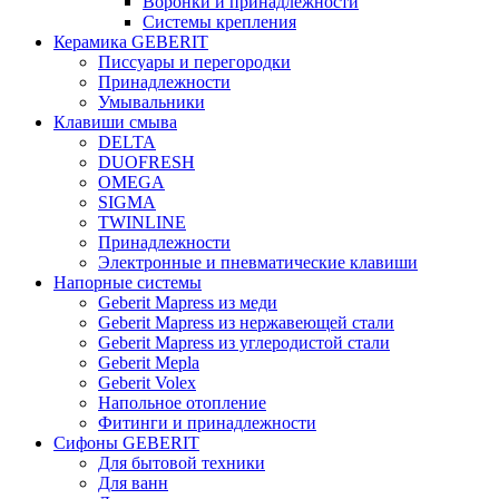
Воронки и принадлежности
Системы крепления
Керамика GEBERIT
Писсуары и перегородки
Принадлежности
Умывальники
Клавиши смыва
DELTA
DUOFRESH
OMEGA
SIGMA
TWINLINE
Принадлежности
Электронные и пневматические клавиши
Напорные системы
Geberit Mapress из меди
Geberit Mapress из нержавеющей стали
Geberit Mapress из углеродистой стали
Geberit Mepla
Geberit Volex
Напольное отопление
Фитинги и принадлежности
Сифоны GEBERIT
Для бытовой техники
Для ванн