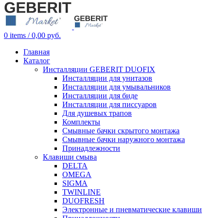
0
items
/
0,00
руб.
Главная
Каталог
Инсталляции GEBERIT DUOFIX
Инсталляции для унитазов
Инсталляции для умывальников
Инсталляции для биде
Инсталляции для писсуаров
Для душевых трапов
Комплекты
Смывные бачки скрытого монтажа
Смывные бачки наружного монтажа
Принадлежности
Клавиши смыва
DELTA
OMEGA
SIGMA
TWINLINE
DUOFRESH
Электронные и пневматические клавиши