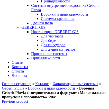
Принадлежности
Системы внутреннего водостока Geberit
Pluvia
Воронки и принадлежности
Системы крепления
Дренаж пола
GEBERIT GIS
Инсталляции GEBERIT GIS
Для унитазов
Для биде
Для писсуаров
Для душевых трапов
Пристенные системы
Принадлежности
Статьи
Контакты
Оплата
Доставка
Главная страница
»
Каталог
»
Канализационные системы
»
Geberit Pluvia
»
Воронки и принадлежности
»
Воронка
Geberit Pluvia с соединительным фартуком: Максимальная
пропускная способность=12л/с
Previous product