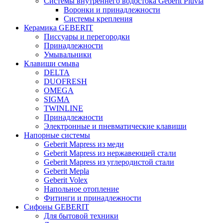
Системы внутреннего водостока Geberit Pluvia
Воронки и принадлежности
Системы крепления
Керамика GEBERIT
Писсуары и перегородки
Принадлежности
Умывальники
Клавиши смыва
DELTA
DUOFRESH
OMEGA
SIGMA
TWINLINE
Принадлежности
Электронные и пневматические клавиши
Напорные системы
Geberit Mapress из меди
Geberit Mapress из нержавеющей стали
Geberit Mapress из углеродистой стали
Geberit Mepla
Geberit Volex
Напольное отопление
Фитинги и принадлежности
Сифоны GEBERIT
Для бытовой техники