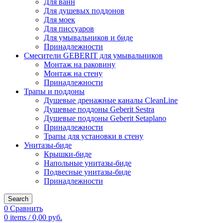
Для ванн
Для душевых поддонов
Для моек
Для писсуаров
Для умывальников и биде
Принадлежности
Смесители GEBERIT для умывальников
Монтаж на раковину
Монтаж на стену
Принадлежности
Трапы и поддоны
Душевые дренажные каналы CleanLine
Душевые поддоны Geberit Sestra
Душевые поддоны Geberit Setaplano
Принадлежности
Трапы для установки в стену
Унитазы-биде
Крышки-биде
Напольные унитазы-биде
Подвесные унитазы-биде
Принадлежности
Search
0
Сравнить
0
items
/
0,00
руб.