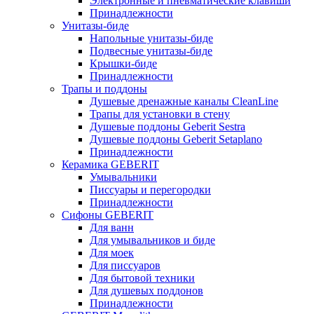
Электронные и пневматические клавиши
Принадлежности
Унитазы-биде
Напольные унитазы-биде
Подвесные унитазы-биде
Крышки-биде
Принадлежности
Трапы и поддоны
Душевые дренажные каналы CleanLine
Трапы для установки в стену
Душевые поддоны Geberit Sestra
Душевые поддоны Geberit Setaplano
Принадлежности
Керамика GEBERIT
Умывальники
Писсуары и перегородки
Принадлежности
Сифоны GEBERIT
Для ванн
Для умывальников и биде
Для моек
Для писсуаров
Для бытовой техники
Для душевых поддонов
Принадлежности