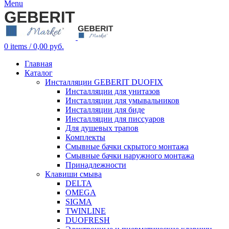
Menu
0
items
/
0,00
руб.
Главная
Каталог
Инсталляции GEBERIT DUOFIX
Инсталляции для унитазов
Инсталляции для умывальников
Инсталляции для биде
Инсталляции для писсуаров
Для душевых трапов
Комплекты
Смывные бачки скрытого монтажа
Смывные бачки наружного монтажа
Принадлежности
Клавиши смыва
DELTA
OMEGA
SIGMA
TWINLINE
DUOFRESH