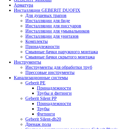
Арматура
Инсталляции GEBERIT DUOFIX
Для душевых трапов
Инсталляции для биде
Инсталляции для писсуаров
Инсталляции для умывальников
Инсталляции для унитазов
Комплекты
Принадлежности
Смывные бачки наружного монтажа
Смывные бачки скрытого монтажа
Инструменты
Инструменты для обработки труб
Прессовые инструменты
Канализационные системы
Geberit PE
Принадлежности
Трубы и фитинги
Geberit Silent PP
Принадлежности
Трубы
Фитинги
Geberit Silent-db20
Дренаж пола