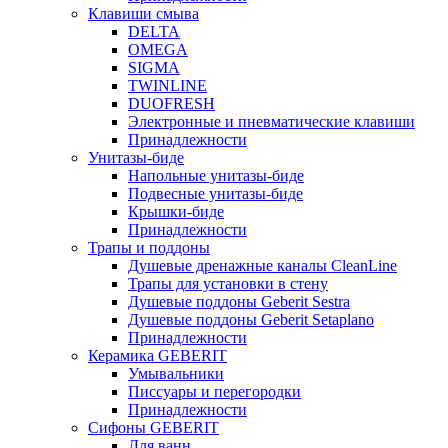
Клавиши смыва
DELTA
OMEGA
SIGMA
TWINLINE
DUOFRESH
Электронные и пневматические клавиши
Принадлежности
Унитазы-биде
Напольные унитазы-биде
Подвесные унитазы-биде
Крышки-биде
Принадлежности
Трапы и поддоны
Душевые дренажные каналы CleanLine
Трапы для установки в стену
Душевые поддоны Geberit Sestra
Душевые поддоны Geberit Setaplano
Принадлежности
Керамика GEBERIT
Умывальники
Писсуары и перегородки
Принадлежности
Сифоны GEBERIT
Для ванн