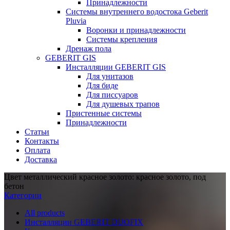
Принадлежности
Системы внутреннего водостока Geberit
Pluvia
Воронки и принадлежности
Системы крепления
Дренаж пола
GEBERIT GIS
Инсталляции GEBERIT GIS
Для унитазов
Для биде
Для писсуаров
Для душевых трапов
Пристенные системы
Принадлежности
Статьи
Контакты
Оплата
Доставка
Цвет металлический красное золото: красное золото, под
бетон
Категории
All
products
Инсталляции GEBERIT DUOFIX