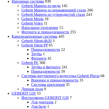
Напорные системы
939
Geberit Mapress из меди
145
Geberit Mapress из нержавеющей стали
266
Geberit Mapress из углеродистой стали
243
Geberit Mepla
18
Geberit Volex
11
Напольное отопление
13
Фитинги и принадлежности
255
Канализационные системы
445
Geberit Silent-db20
3
Geberit Silent PP
65
Принадлежности
22
Трубы
1
Фитинги
42
Geberit PE
300
Трубы и фитинги
241
Принадлежности
59
Системы внутреннего водостока Geberit Pluvia
68
Воронки и принадлежности
33
Системы крепления
35
Дренаж пола
9
GEBERIT GIS
53
Инсталляции GEBERIT GIS
7
Для унитазов
2
Для биде
1