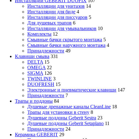
Инсталляции GEBERIT DUOFIX
107
Инсталляции для унитазов
14
Инсталляции для биде
4
Инсталляции для писсуаров
5
Для душевых трапов
6
Инсталляции для умывальников
10
Комплекты
12
Смывные бачки скрытого монтажа
5
Смывные бачки наружного монтажа
4
Принадлежности
49
Клавиши смыва
331
DELTA
15
OMEGA
22
SIGMA
126
TWINLINE
3
DUOFRESH
15
Электронные и пневматические клавиши
147
Принадлежности
7
Трапы и поддоны
84
Душевые дренажные каналы CleanLine
18
Трапы для установки в стену
8
Душевые поддоны Geberit Sestra
23
Душевые поддоны Geberit Setaplano
11
Принадлежности
24
Керамика GEBERIT
29