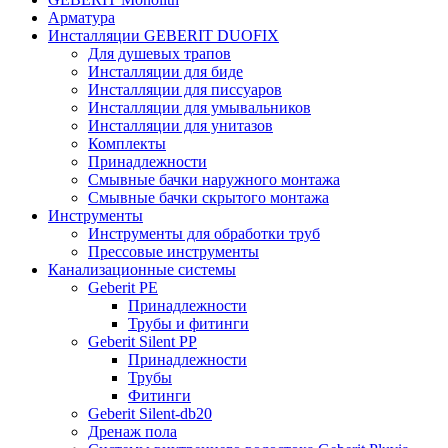
Арматура
Инсталляции GEBERIT DUOFIX
Для душевых трапов
Инсталляции для биде
Инсталляции для писсуаров
Инсталляции для умывальников
Инсталляции для унитазов
Комплекты
Принадлежности
Смывные бачки наружного монтажа
Смывные бачки скрытого монтажа
Инструменты
Инструменты для обработки труб
Прессовые инструменты
Канализационные системы
Geberit PE
Принадлежности
Трубы и фитинги
Geberit Silent PP
Принадлежности
Трубы
Фитинги
Geberit Silent-db20
Дренаж пола