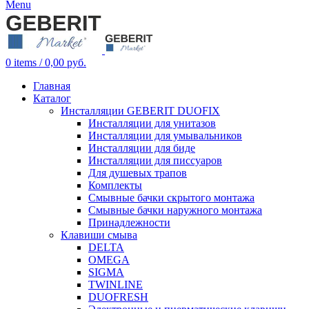
Menu
0
items
/
0,00
руб.
Главная
Каталог
Инсталляции GEBERIT DUOFIX
Инсталляции для унитазов
Инсталляции для умывальников
Инсталляции для биде
Инсталляции для писсуаров
Для душевых трапов
Комплекты
Смывные бачки скрытого монтажа
Смывные бачки наружного монтажа
Принадлежности
Клавиши смыва
DELTA
OMEGA
SIGMA
TWINLINE
DUOFRESH