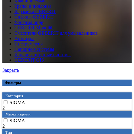
Клавиши смыва
Трапы и поддоны
Керамика GEBERIT
Сифоны GEBERIT
Унитазы-биде
GEBERIT Monolith
Смесители GEBERIT для умывальников
Арматура
Инструменты
Напорные системы
Канализационные системы
GEBERIT GIS
Закрыть
Фильтры
Категория
SIGMA
2
Марка изделия
SIGMA
2
Тип