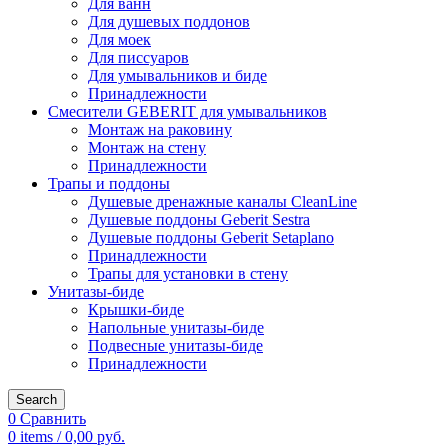
Для ванн
Для душевых поддонов
Для моек
Для писсуаров
Для умывальников и биде
Принадлежности
Смесители GEBERIT для умывальников
Монтаж на раковину
Монтаж на стену
Принадлежности
Трапы и поддоны
Душевые дренажные каналы CleanLine
Душевые поддоны Geberit Sestra
Душевые поддоны Geberit Setaplano
Принадлежности
Трапы для установки в стену
Унитазы-биде
Крышки-биде
Напольные унитазы-биде
Подвесные унитазы-биде
Принадлежности
Search
0
Сравнить
0
items
/
0,00
руб.