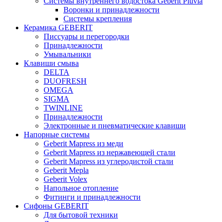
Системы внутреннего водостока Geberit Pluvia
Воронки и принадлежности
Системы крепления
Керамика GEBERIT
Писсуары и перегородки
Принадлежности
Умывальники
Клавиши смыва
DELTA
DUOFRESH
OMEGA
SIGMA
TWINLINE
Принадлежности
Электронные и пневматические клавиши
Напорные системы
Geberit Mapress из меди
Geberit Mapress из нержавеющей стали
Geberit Mapress из углеродистой стали
Geberit Mepla
Geberit Volex
Напольное отопление
Фитинги и принадлежности
Сифоны GEBERIT
Для бытовой техники