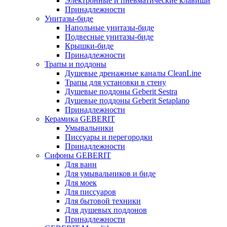
Электронные и пневматические клавиши
Принадлежности
Унитазы-биде
Напольные унитазы-биде
Подвесные унитазы-биде
Крышки-биде
Принадлежности
Трапы и поддоны
Душевые дренажные каналы CleanLine
Трапы для установки в стену
Душевые поддоны Geberit Sestra
Душевые поддоны Geberit Setaplano
Принадлежности
Керамика GEBERIT
Умывальники
Писсуары и перегородки
Принадлежности
Сифоны GEBERIT
Для ванн
Для умывальников и биде
Для моек
Для писсуаров
Для бытовой техники
Для душевых поддонов
Принадлежности