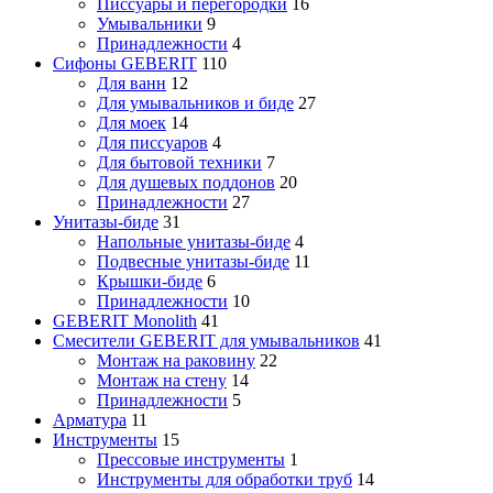
Писсуары и перегородки
16
Умывальники
9
Принадлежности
4
Сифоны GEBERIT
110
Для ванн
12
Для умывальников и биде
27
Для моек
14
Для писсуаров
4
Для бытовой техники
7
Для душевых поддонов
20
Принадлежности
27
Унитазы-биде
31
Напольные унитазы-биде
4
Подвесные унитазы-биде
11
Крышки-биде
6
Принадлежности
10
GEBERIT Monolith
41
Смесители GEBERIT для умывальников
41
Монтаж на раковину
22
Монтаж на стену
14
Принадлежности
5
Арматура
11
Инструменты
15
Прессовые инструменты
1
Инструменты для обработки труб
14