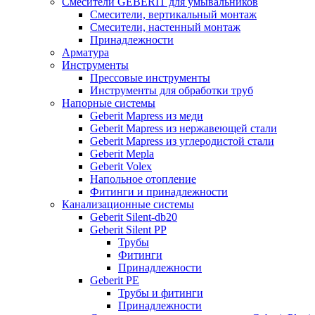
Смесители GEBERIT для умывальников
Смесители, вертикальный монтаж
Смесители, настенный монтаж
Принадлежности
Арматура
Инструменты
Прессовые инструменты
Инструменты для обработки труб
Напорные системы
Geberit Mapress из меди
Geberit Mapress из нержавеющей стали
Geberit Mapress из углеродистой стали
Geberit Mepla
Geberit Volex
Напольное отопление
Фитинги и принадлежности
Канализационные системы
Geberit Silent-db20
Geberit Silent PP
Трубы
Фитинги
Принадлежности
Geberit PE
Трубы и фитинги
Принадлежности