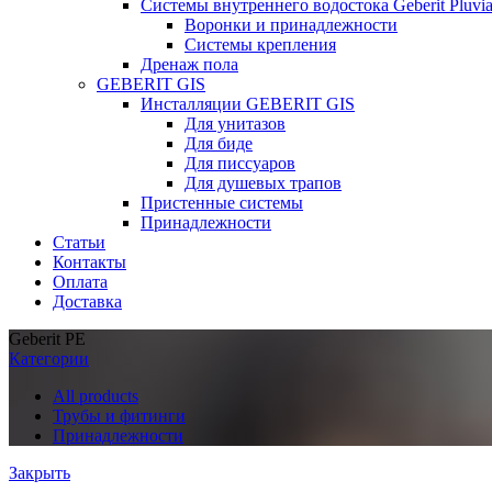
Системы внутреннего водостока Geberit Pluvi
Воронки и принадлежности
Системы крепления
Дренаж пола
GEBERIT GIS
Инсталляции GEBERIT GIS
Для унитазов
Для биде
Для писсуаров
Для душевых трапов
Пристенные системы
Принадлежности
Статьи
Контакты
Оплата
Доставка
Geberit PE
Категории
All
products
Трубы и фитинги
Принадлежности
Закрыть