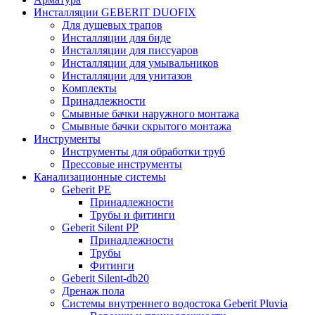
Инсталляции GEBERIT DUOFIX
Для душевых трапов
Инсталляции для биде
Инсталляции для писсуаров
Инсталляции для умывальников
Инсталляции для унитазов
Комплекты
Принадлежности
Смывные бачки наружного монтажа
Смывные бачки скрытого монтажа
Инструменты
Инструменты для обработки труб
Прессовые инструменты
Канализационные системы
Geberit PE
Принадлежности
Трубы и фитинги
Geberit Silent PP
Принадлежности
Трубы
Фитинги
Geberit Silent-db20
Дренаж пола
Системы внутреннего водостока Geberit Pluvia