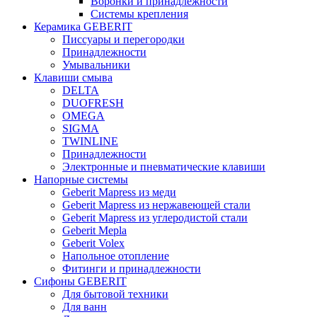
Воронки и принадлежности
Системы крепления
Керамика GEBERIT
Писсуары и перегородки
Принадлежности
Умывальники
Клавиши смыва
DELTA
DUOFRESH
OMEGA
SIGMA
TWINLINE
Принадлежности
Электронные и пневматические клавиши
Напорные системы
Geberit Mapress из меди
Geberit Mapress из нержавеющей стали
Geberit Mapress из углеродистой стали
Geberit Mepla
Geberit Volex
Напольное отопление
Фитинги и принадлежности
Сифоны GEBERIT
Для бытовой техники
Для ванн