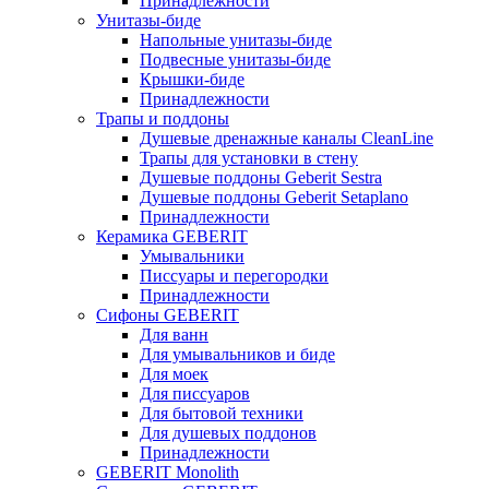
Принадлежности
Унитазы-биде
Напольные унитазы-биде
Подвесные унитазы-биде
Крышки-биде
Принадлежности
Трапы и поддоны
Душевые дренажные каналы CleanLine
Трапы для установки в стену
Душевые поддоны Geberit Sestra
Душевые поддоны Geberit Setaplano
Принадлежности
Керамика GEBERIT
Умывальники
Писсуары и перегородки
Принадлежности
Сифоны GEBERIT
Для ванн
Для умывальников и биде
Для моек
Для писсуаров
Для бытовой техники
Для душевых поддонов
Принадлежности
GEBERIT Monolith