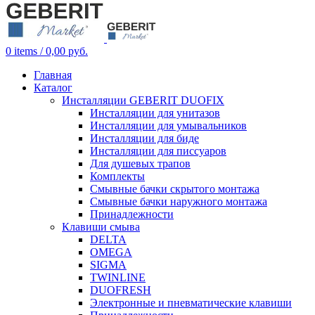
0
items
/
0,00
руб.
Главная
Каталог
Инсталляции GEBERIT DUOFIX
Инсталляции для унитазов
Инсталляции для умывальников
Инсталляции для биде
Инсталляции для писсуаров
Для душевых трапов
Комплекты
Смывные бачки скрытого монтажа
Смывные бачки наружного монтажа
Принадлежности
Клавиши смыва
DELTA
OMEGA
SIGMA
TWINLINE
DUOFRESH
Электронные и пневматические клавиши