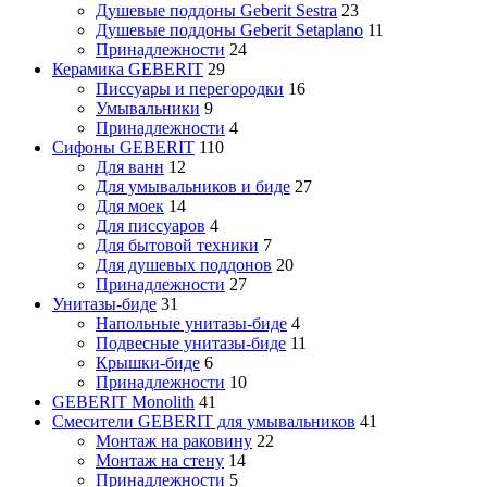
Душевые поддоны Geberit Sestra
23
Душевые поддоны Geberit Setaplano
11
Принадлежности
24
Керамика GEBERIT
29
Писсуары и перегородки
16
Умывальники
9
Принадлежности
4
Сифоны GEBERIT
110
Для ванн
12
Для умывальников и биде
27
Для моек
14
Для писсуаров
4
Для бытовой техники
7
Для душевых поддонов
20
Принадлежности
27
Унитазы-биде
31
Напольные унитазы-биде
4
Подвесные унитазы-биде
11
Крышки-биде
6
Принадлежности
10
GEBERIT Monolith
41
Смесители GEBERIT для умывальников
41
Монтаж на раковину
22
Монтаж на стену
14
Принадлежности
5