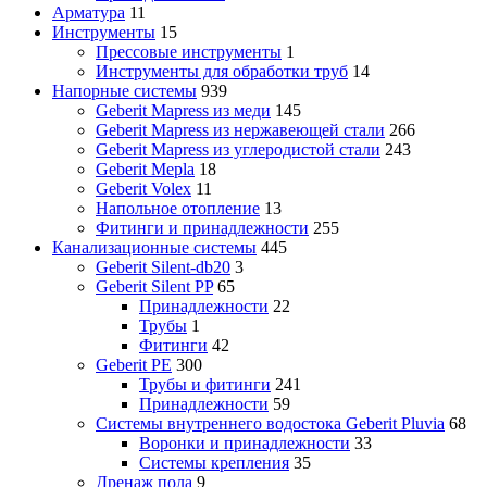
Арматура
11
Инструменты
15
Прессовые инструменты
1
Инструменты для обработки труб
14
Напорные системы
939
Geberit Mapress из меди
145
Geberit Mapress из нержавеющей стали
266
Geberit Mapress из углеродистой стали
243
Geberit Mepla
18
Geberit Volex
11
Напольное отопление
13
Фитинги и принадлежности
255
Канализационные системы
445
Geberit Silent-db20
3
Geberit Silent PP
65
Принадлежности
22
Трубы
1
Фитинги
42
Geberit PE
300
Трубы и фитинги
241
Принадлежности
59
Системы внутреннего водостока Geberit Pluvia
68
Воронки и принадлежности
33
Системы крепления
35
Дренаж пола
9