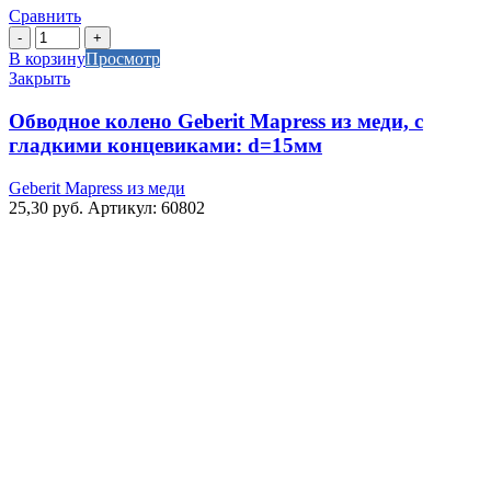
Сравнить
Количество
товара
В корзину
Просмотр
Обводное
Закрыть
колено
Geberit
Обводное колено Geberit Mapress из меди, с
Mapress
гладкими концевиками: d=15мм
из
меди,
Geberit Mapress из меди
с
25,30
руб.
Артикул: 60802
гладкими
концевиками:
d=15мм