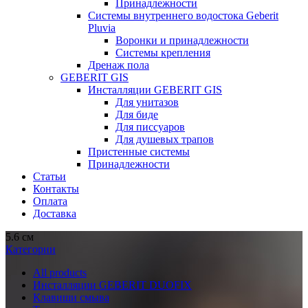
Принадлежности
Системы внутреннего водостока Geberit
Pluvia
Воронки и принадлежности
Системы крепления
Дренаж пола
GEBERIT GIS
Инсталляции GEBERIT GIS
Для унитазов
Для биде
Для писсуаров
Для душевых трапов
Пристенные системы
Принадлежности
Статьи
Контакты
Оплата
Доставка
5.6 см
Категории
All
products
Инсталляции GEBERIT DUOFIX
Клавиши смыва