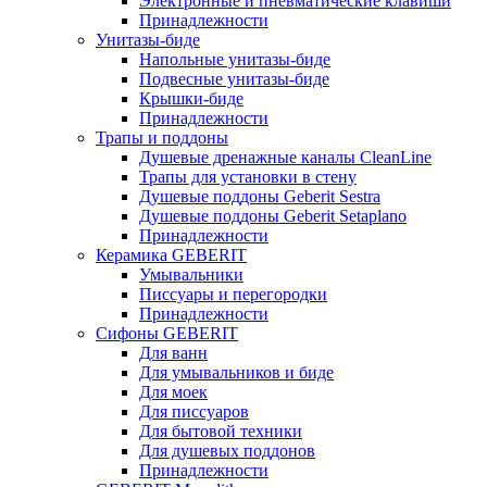
Электронные и пневматические клавиши
Принадлежности
Унитазы-биде
Напольные унитазы-биде
Подвесные унитазы-биде
Крышки-биде
Принадлежности
Трапы и поддоны
Душевые дренажные каналы CleanLine
Трапы для установки в стену
Душевые поддоны Geberit Sestra
Душевые поддоны Geberit Setaplano
Принадлежности
Керамика GEBERIT
Умывальники
Писсуары и перегородки
Принадлежности
Сифоны GEBERIT
Для ванн
Для умывальников и биде
Для моек
Для писсуаров
Для бытовой техники
Для душевых поддонов
Принадлежности