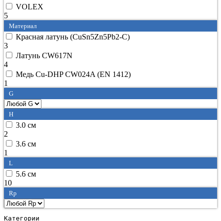
VOLEX
5
Материал
Красная латунь (CuSn5Zn5Pb2-C)
3
Латунь CW617N
4
Медь Cu-DHP CW024A (EN 1412)
1
G
H
3.0 см
2
3.6 см
1
L
5.6 см
10
Rp
Категории