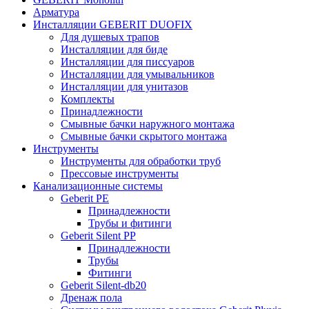
Арматура
Инсталляции GEBERIT DUOFIX
Для душевых трапов
Инсталляции для биде
Инсталляции для писсуаров
Инсталляции для умывальников
Инсталляции для унитазов
Комплекты
Принадлежности
Смывные бачки наружного монтажа
Смывные бачки скрытого монтажа
Инструменты
Инструменты для обработки труб
Прессовые инструменты
Канализационные системы
Geberit PE
Принадлежности
Трубы и фитинги
Geberit Silent PP
Принадлежности
Трубы
Фитинги
Geberit Silent-db20
Дренаж пола