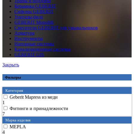
Трапы и поддоны
Керамика GEBERIT
Сифоны GEBERIT
Унитазы-биде
GEBERIT Monolith
Смесители GEBERIT для умывальников
Арматура
Инструменты
Напорные системы
Канализационные системы
GEBERIT GIS
Закрыть
Фильтры
Категория
Geberit Mapress из меди
1
Фитинги и принадлежности
7
Марка изделия
MEPLA
4