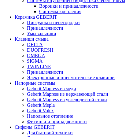
Системы внутреннего водостока Geberit Pluvia
Воронки и принадлежности
Системы крепления
Керамика GEBERIT
Писсуары и перегородки
Принадлежности
Умывальники
Клавиши смыва
DELTA
DUOFRESH
OMEGA
SIGMA
TWINLINE
Принадлежности
Электронные и пневматические клавиши
Напорные системы
Geberit Mapress из меди
Geberit Mapress из нержавеющей стали
Geberit Mapress из углеродистой стали
Geberit Mepla
Geberit Volex
Напольное отопление
Фитинги и принадлежности
Сифоны GEBERIT
Для бытовой техники