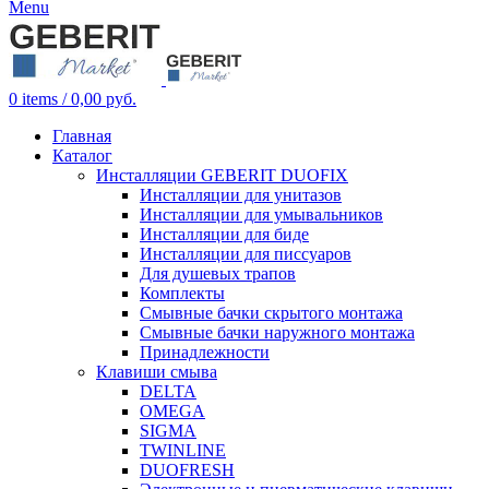
Menu
0
items
/
0,00
руб.
Главная
Каталог
Инсталляции GEBERIT DUOFIX
Инсталляции для унитазов
Инсталляции для умывальников
Инсталляции для биде
Инсталляции для писсуаров
Для душевых трапов
Комплекты
Смывные бачки скрытого монтажа
Смывные бачки наружного монтажа
Принадлежности
Клавиши смыва
DELTA
OMEGA
SIGMA
TWINLINE
DUOFRESH