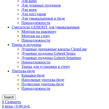
Для ванн
Для душевых поддонов
Для моек
Для писсуаров
Для умывальников и биде
Принадлежности
Смесители GEBERIT для умывальников
Монтаж на раковину
Монтаж на стену
Принадлежности
Трапы и поддоны
Душевые дренажные каналы CleanLine
Душевые поддоны Geberit Sestra
Душевые поддоны Geberit Setaplano
Принадлежности
Трапы для установки в стену
Унитазы-биде
Крышки-биде
Напольные унитазы-биде
Подвесные унитазы-биде
Принадлежности
Search
0
Сравнить
0
items
/
0,00
руб.