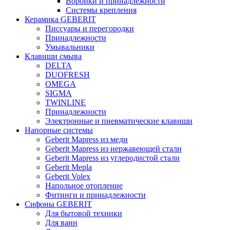
Воронки и принадлежности
Системы крепления
Керамика GEBERIT
Писсуары и перегородки
Принадлежности
Умывальники
Клавиши смыва
DELTA
DUOFRESH
OMEGA
SIGMA
TWINLINE
Принадлежности
Электронные и пневматические клавиши
Напорные системы
Geberit Mapress из меди
Geberit Mapress из нержавеющей стали
Geberit Mapress из углеродистой стали
Geberit Mepla
Geberit Volex
Напольное отопление
Фитинги и принадлежности
Сифоны GEBERIT
Для бытовой техники
Для ванн