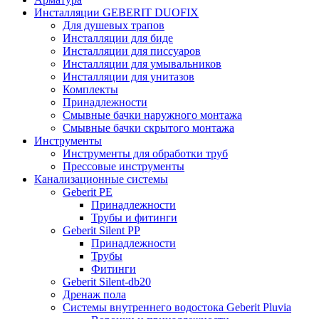
Инсталляции GEBERIT DUOFIX
Для душевых трапов
Инсталляции для биде
Инсталляции для писсуаров
Инсталляции для умывальников
Инсталляции для унитазов
Комплекты
Принадлежности
Смывные бачки наружного монтажа
Смывные бачки скрытого монтажа
Инструменты
Инструменты для обработки труб
Прессовые инструменты
Канализационные системы
Geberit PE
Принадлежности
Трубы и фитинги
Geberit Silent PP
Принадлежности
Трубы
Фитинги
Geberit Silent-db20
Дренаж пола
Системы внутреннего водостока Geberit Pluvia