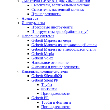
Смесители GEBERIT для умывальников
Смесители, вертикальный монтаж
Смесители, настенный монтаж
Принадлежности
Арматура
Инструменты
Прессовые инструменты
Инструменты для обработки труб
Напорные системы
Geberit Mapress из меди
Geberit Mapress из нержавеющей стали
Geberit Mapress из углеродистой стали
Geberit Mepla
Geberit Volex
Напольное отопление
Фитинги и принадлежности
Канализационные системы
Geberit Silent-db20
Geberit Silent PP
Трубы
Фитинги
Принадлежности
Geberit PE
Трубы и фитинги
Принадлежности