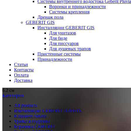
Системы внутреннего водостока Geberit Pluvi
Воронки и принадлежности
Системы крепления
Дренаж пола
GEBERIT GIS
Инсталляции GEBERIT GIS
Для унитазов
Для биде
Для писсуаров
Для душевых трапов
Пристенные системы
Принадлежности
Статьи
Контакты
Оплата
Доставка
6.2 см
Категории
All
products
Инсталляции GEBERIT DUOFIX
Клавиши смыва
Трапы и поддоны
Керамика GEBERIT