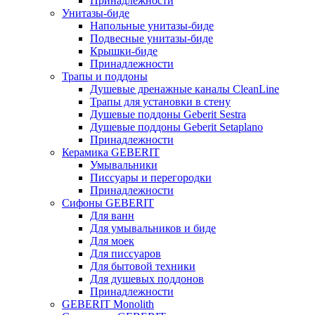
Принадлежности
Унитазы-биде
Напольные унитазы-биде
Подвесные унитазы-биде
Крышки-биде
Принадлежности
Трапы и поддоны
Душевые дренажные каналы CleanLine
Трапы для установки в стену
Душевые поддоны Geberit Sestra
Душевые поддоны Geberit Setaplano
Принадлежности
Керамика GEBERIT
Умывальники
Писсуары и перегородки
Принадлежности
Сифоны GEBERIT
Для ванн
Для умывальников и биде
Для моек
Для писсуаров
Для бытовой техники
Для душевых поддонов
Принадлежности
GEBERIT Monolith