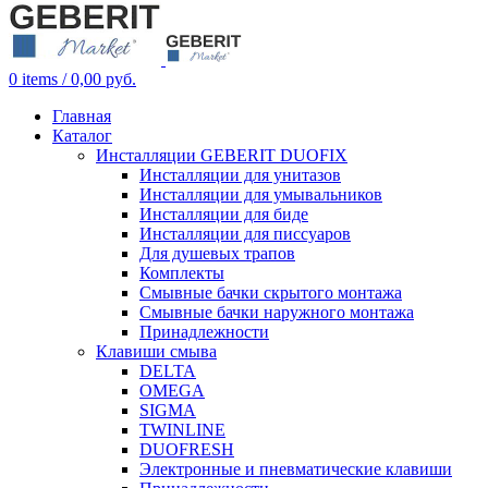
0
items
/
0,00
руб.
Главная
Каталог
Инсталляции GEBERIT DUOFIX
Инсталляции для унитазов
Инсталляции для умывальников
Инсталляции для биде
Инсталляции для писсуаров
Для душевых трапов
Комплекты
Смывные бачки скрытого монтажа
Смывные бачки наружного монтажа
Принадлежности
Клавиши смыва
DELTA
OMEGA
SIGMA
TWINLINE
DUOFRESH
Электронные и пневматические клавиши