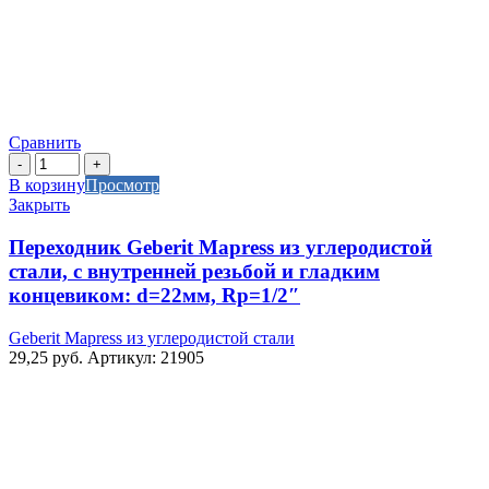
Сравнить
Количество
товара
В корзину
Просмотр
Переходник
Закрыть
Geberit
Mapress
Переходник Geberit Mapress из углеродистой
из
стали, с внутренней резьбой и гладким
углеродистой
концевиком: d=22мм, Rp=1/2″
стали,
с
Geberit Mapress из углеродистой стали
внутренней
29,25
руб.
Артикул: 21905
резьбой
и
гладким
концевиком:
d=22мм,
Rp=1/2"