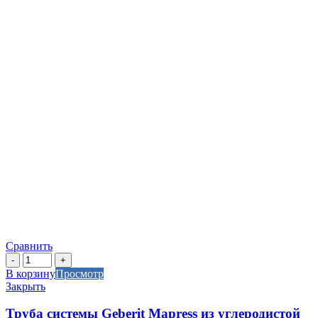
Сравнить
Количество
товара
В корзину
Просмотр
Труба
Закрыть
системы
Geberit
Труба системы Geberit Mapress из углеродистой