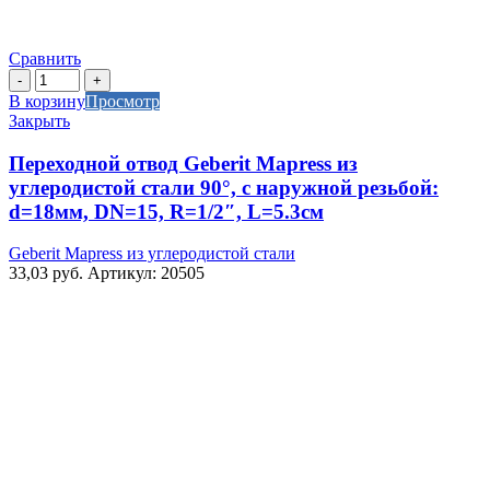
Сравнить
Количество
товара
В корзину
Просмотр
Переходной
Закрыть
отвод
Geberit
Переходной отвод Geberit Mapress из
Mapress
углеродистой стали 90°, с наружной резьбой:
из
d=18мм, DN=15, R=1/2″, L=5.3см
углеродистой
стали
Geberit Mapress из углеродистой стали
90°,
33,03
руб.
Артикул: 20505
с
наружной
резьбой:
d=18мм,
DN=15,
R=1/2",
L=5.3см