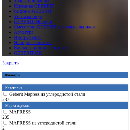
Трапы и поддоны
Керамика GEBERIT
Сифоны GEBERIT
Унитазы-биде
GEBERIT Monolith
Смесители GEBERIT для умывальников
Арматура
Инструменты
Напорные системы
Канализационные системы
GEBERIT GIS
Закрыть
Фильтры
Категория
Geberit Mapress из углеродистой стали
237
Марка изделия
MAPRESS
235
MAPRESS из углеродистой стали
2