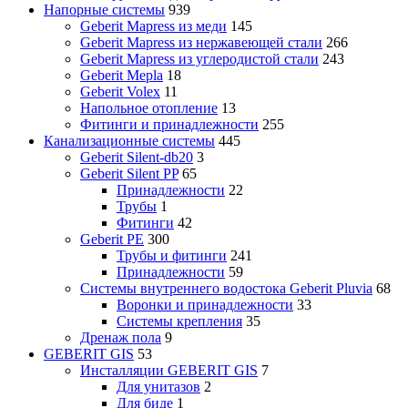
Напорные системы
939
Geberit Mapress из меди
145
Geberit Mapress из нержавеющей стали
266
Geberit Mapress из углеродистой стали
243
Geberit Mepla
18
Geberit Volex
11
Напольное отопление
13
Фитинги и принадлежности
255
Канализационные системы
445
Geberit Silent-db20
3
Geberit Silent PP
65
Принадлежности
22
Трубы
1
Фитинги
42
Geberit PE
300
Трубы и фитинги
241
Принадлежности
59
Системы внутреннего водостока Geberit Pluvia
68
Воронки и принадлежности
33
Системы крепления
35
Дренаж пола
9
GEBERIT GIS
53
Инсталляции GEBERIT GIS
7
Для унитазов
2
Для биде
1