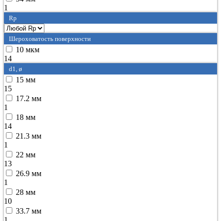
1
Rp
Шероховатость поверхности
10 мкм
14
d1, ø
15 мм
15
17.2 мм
1
18 мм
14
21.3 мм
1
22 мм
13
26.9 мм
1
28 мм
10
33.7 мм
1