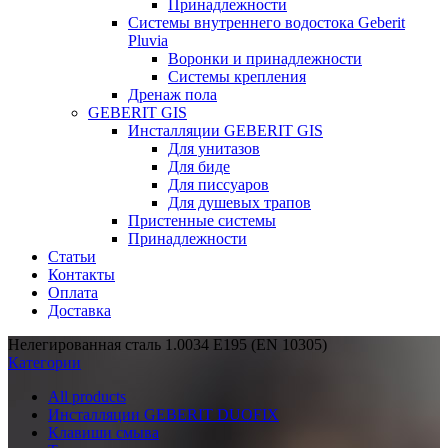
Принадлежности
Системы внутреннего водостока Geberit
Pluvia
Воронки и принадлежности
Системы крепления
Дренаж пола
GEBERIT GIS
Инсталляции GEBERIT GIS
Для унитазов
Для биде
Для писсуаров
Для душевых трапов
Пристенные системы
Принадлежности
Статьи
Контакты
Оплата
Доставка
Нелегированная сталь 1.0034 E195 (EN 10305)
Категории
All
products
Инсталляции GEBERIT DUOFIX
Клавиши смыва