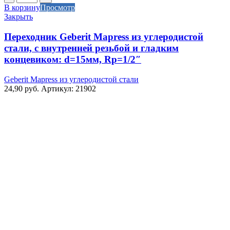
товара
В корзину
Просмотр
Переходник
Закрыть
Geberit
Mapress
Переходник Geberit Mapress из углеродистой
из
стали, с внутренней резьбой и гладким
углеродистой
концевиком: d=15мм, Rp=1/2″
стали,
с
Geberit Mapress из углеродистой стали
внутренней
24,90
руб.
Артикул: 21902
резьбой
и
гладким
концевиком:
d=15мм,
Rp=1/2"