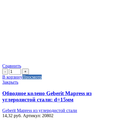
Сравнить
Количество
товара
В корзину
Просмотр
Обводное
Закрыть
колено
Geberit
Обводное колено Geberit Mapress из
Mapress
углеродистой стали: d=15мм
из
углеродистой
Geberit Mapress из углеродистой стали
стали:
14,32
руб.
Артикул: 20802
d=15мм