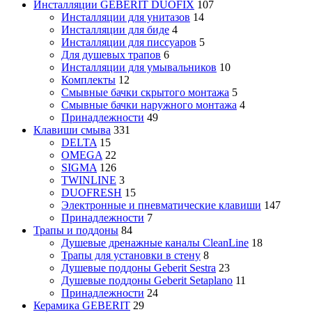
Инсталляции GEBERIT DUOFIX
107
Инсталляции для унитазов
14
Инсталляции для биде
4
Инсталляции для писсуаров
5
Для душевых трапов
6
Инсталляции для умывальников
10
Комплекты
12
Смывные бачки скрытого монтажа
5
Смывные бачки наружного монтажа
4
Принадлежности
49
Клавиши смыва
331
DELTA
15
OMEGA
22
SIGMA
126
TWINLINE
3
DUOFRESH
15
Электронные и пневматические клавиши
147
Принадлежности
7
Трапы и поддоны
84
Душевые дренажные каналы CleanLine
18
Трапы для установки в стену
8
Душевые поддоны Geberit Sestra
23
Душевые поддоны Geberit Setaplano
11
Принадлежности
24
Керамика GEBERIT
29