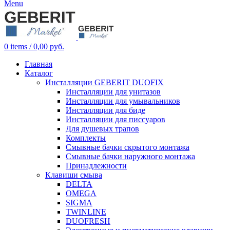
Menu
0
items
/
0,00
руб.
Главная
Каталог
Инсталляции GEBERIT DUOFIX
Инсталляции для унитазов
Инсталляции для умывальников
Инсталляции для биде
Инсталляции для писсуаров
Для душевых трапов
Комплекты
Смывные бачки скрытого монтажа
Смывные бачки наружного монтажа
Принадлежности
Клавиши смыва
DELTA
OMEGA
SIGMA
TWINLINE
DUOFRESH