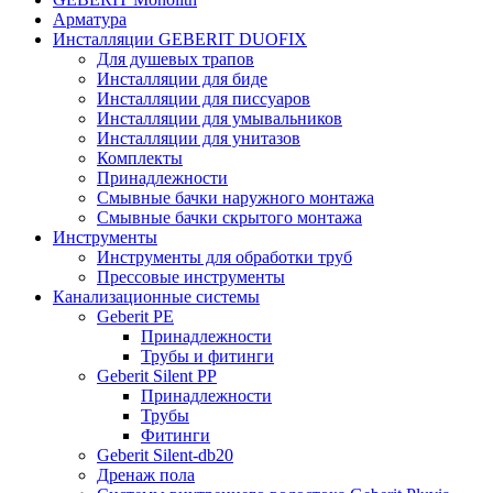
Арматура
Инсталляции GEBERIT DUOFIX
Для душевых трапов
Инсталляции для биде
Инсталляции для писсуаров
Инсталляции для умывальников
Инсталляции для унитазов
Комплекты
Принадлежности
Смывные бачки наружного монтажа
Смывные бачки скрытого монтажа
Инструменты
Инструменты для обработки труб
Прессовые инструменты
Канализационные системы
Geberit PE
Принадлежности
Трубы и фитинги
Geberit Silent PP
Принадлежности
Трубы
Фитинги
Geberit Silent-db20
Дренаж пола