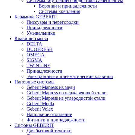
Системы внутреннего водостока Geberit Pluvia
Воронки и принадлежности
Системы крепления
Керамика GEBERIT
Писсуары и перегородки
Принадлежности
Умывальники
Клавиши смыва
DELTA
DUOFRESH
OMEGA
SIGMA
TWINLINE
Принадлежности
Электронные и пневматические клавиши
Напорные системы
Geberit Mapress из меди
Geberit Mapress из нержавеющей стали
Geberit Mapress из углеродистой стали
Geberit Mepla
Geberit Volex
Напольное отопление
Фитинги и принадлежности
Сифоны GEBERIT
Для бытовой техники