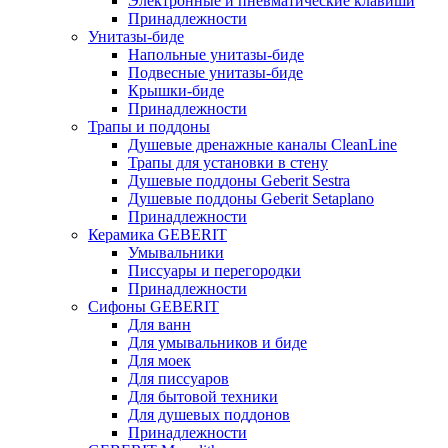
Электронные и пневматические клавиши
Принадлежности
Унитазы-биде
Напольные унитазы-биде
Подвесные унитазы-биде
Крышки-биде
Принадлежности
Трапы и поддоны
Душевые дренажные каналы CleanLine
Трапы для установки в стену
Душевые поддоны Geberit Sestra
Душевые поддоны Geberit Setaplano
Принадлежности
Керамика GEBERIT
Умывальники
Писсуары и перегородки
Принадлежности
Сифоны GEBERIT
Для ванн
Для умывальников и биде
Для моек
Для писсуаров
Для бытовой техники
Для душевых поддонов
Принадлежности