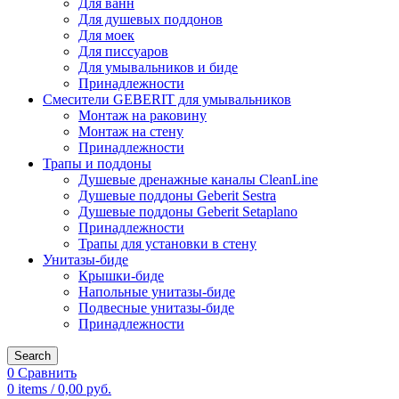
Для ванн
Для душевых поддонов
Для моек
Для писсуаров
Для умывальников и биде
Принадлежности
Смесители GEBERIT для умывальников
Монтаж на раковину
Монтаж на стену
Принадлежности
Трапы и поддоны
Душевые дренажные каналы CleanLine
Душевые поддоны Geberit Sestra
Душевые поддоны Geberit Setaplano
Принадлежности
Трапы для установки в стену
Унитазы-биде
Крышки-биде
Напольные унитазы-биде
Подвесные унитазы-биде
Принадлежности
Search
0
Сравнить
0
items
/
0,00
руб.