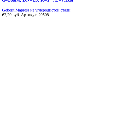
углеродистой
стали
Geberit Mapress из углеродистой стали
90°,
62,20
руб.
Артикул: 20508
с
наружной
резьбой:
d=28мм,
DN=25,
R=1",
L=7.2см