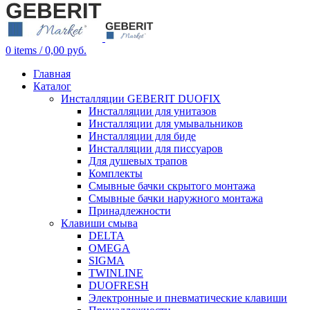
0
items
/
0,00
руб.
Главная
Каталог
Инсталляции GEBERIT DUOFIX
Инсталляции для унитазов
Инсталляции для умывальников
Инсталляции для биде
Инсталляции для писсуаров
Для душевых трапов
Комплекты
Смывные бачки скрытого монтажа
Смывные бачки наружного монтажа
Принадлежности
Клавиши смыва
DELTA
OMEGA
SIGMA
TWINLINE
DUOFRESH
Электронные и пневматические клавиши