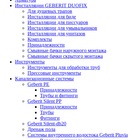
Инсталляции GEBERIT DUOFIX
Для душевых трапов
Инсталляции для биде
Инсталляции для писсуаров
Инсталляции для умывальников
Инсталляции для унитазов
Комплекты
Принадлежности
Смывные бачки наружного монтажа
Смывные бачки скрытого монтажа
Инструменты
Инструменты для обработки труб
Прессовые инструменты
Канализационные системы
Geberit PE
Принадлежности
Трубы и фитинги
Geberit Silent PP
Принадлежности
Трубы
Фитинги
Geberit Silent-db20
Дренаж пола
Системы внутреннего водостока Geberit Pluvia