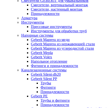
Смесители GEBERIT для умывальников
Смесители, вертикальный монтаж
Смесители, настенный монтаж
Принадлежности
Арматура
Инструменты
Прессовые инструменты
Инструменты для обработки труб
Напорные системы
Geberit Mapress из меди
Geberit Mapress из нержавеющей стали
Geberit Mapress из углеродистой стали
Geberit Mepla
Geberit Volex
Напольное отопление
Фитинги и принадлежности
Канализационные системы
Geberit Silent-db20
Geberit Silent PP
Трубы
Фитинги
Принадлежности
Geberit PE
Трубы и фитинги
Принадлежности