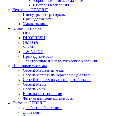
Воронки и принадлежности
Системы крепления
Керамика GEBERIT
Писсуары и перегородки
Принадлежности
Умывальники
Клавиши смыва
DELTA
DUOFRESH
OMEGA
SIGMA
TWINLINE
Принадлежности
Электронные и пневматические клавиши
Напорные системы
Geberit Mapress из меди
Geberit Mapress из нержавеющей стали
Geberit Mapress из углеродистой стали
Geberit Mepla
Geberit Volex
Напольное отопление
Фитинги и принадлежности
Сифоны GEBERIT
Для бытовой техники
Для ванн