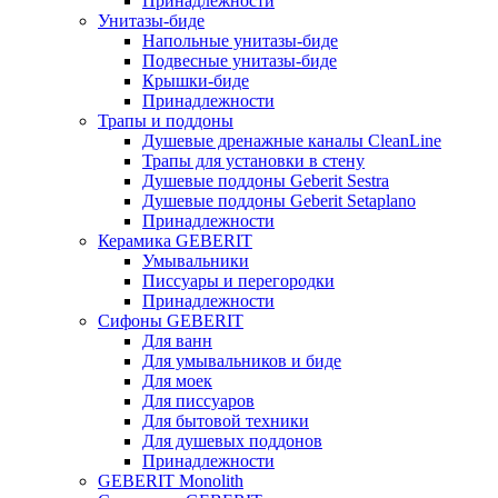
Принадлежности
Унитазы-биде
Напольные унитазы-биде
Подвесные унитазы-биде
Крышки-биде
Принадлежности
Трапы и поддоны
Душевые дренажные каналы CleanLine
Трапы для установки в стену
Душевые поддоны Geberit Sestra
Душевые поддоны Geberit Setaplano
Принадлежности
Керамика GEBERIT
Умывальники
Писсуары и перегородки
Принадлежности
Сифоны GEBERIT
Для ванн
Для умывальников и биде
Для моек
Для писсуаров
Для бытовой техники
Для душевых поддонов
Принадлежности
GEBERIT Monolith