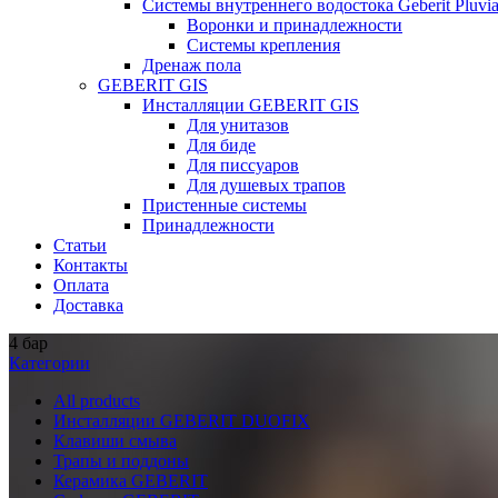
Системы внутреннего водостока Geberit Pluvi
Воронки и принадлежности
Системы крепления
Дренаж пола
GEBERIT GIS
Инсталляции GEBERIT GIS
Для унитазов
Для биде
Для писсуаров
Для душевых трапов
Пристенные системы
Принадлежности
Статьи
Контакты
Оплата
Доставка
4 бар
Категории
All
products
Инсталляции GEBERIT DUOFIX
Клавиши смыва
Трапы и поддоны
Керамика GEBERIT