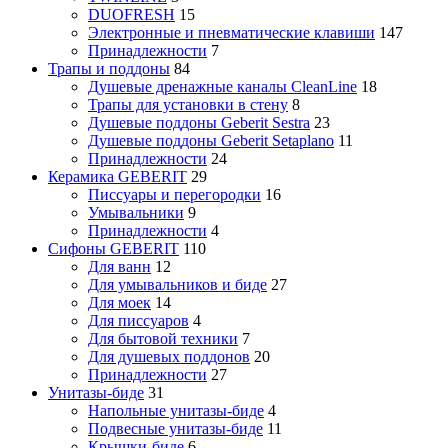
DUOFRESH
15
Электронные и пневматические клавиши
147
Принадлежности
7
Трапы и поддоны
84
Душевые дренажные каналы CleanLine
18
Трапы для установки в стену
8
Душевые поддоны Geberit Sestra
23
Душевые поддоны Geberit Setaplano
11
Принадлежности
24
Керамика GEBERIT
29
Писсуары и перегородки
16
Умывальники
9
Принадлежности
4
Сифоны GEBERIT
110
Для ванн
12
Для умывальников и биде
27
Для моек
14
Для писсуаров
4
Для бытовой техники
7
Для душевых поддонов
20
Принадлежности
27
Унитазы-биде
31
Напольные унитазы-биде
4
Подвесные унитазы-биде
11
Крышки-биде
6