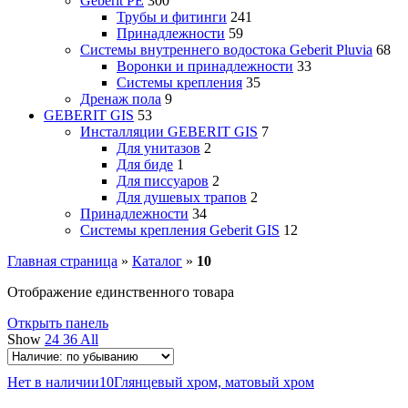
Geberit PE
300
Трубы и фитинги
241
Принадлежности
59
Системы внутреннего водостока Geberit Pluvia
68
Воронки и принадлежности
33
Системы крепления
35
Дренаж пола
9
GEBERIT GIS
53
Инсталляции GEBERIT GIS
7
Для унитазов
2
Для биде
1
Для писсуаров
2
Для душевых трапов
2
Принадлежности
34
Системы крепления Geberit GIS
12
Главная страница
»
Каталог
»
10
Отображение единственного товара
Открыть панель
Show
24
36
All
Нет в наличии
10
Глянцевый хром, матовый хром