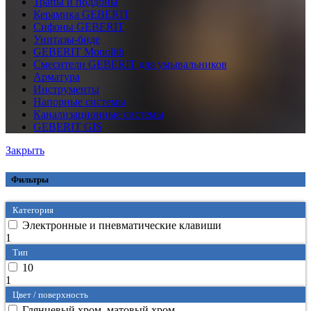
Трапы и поддоны
Керамика GEBERIT
Сифоны GEBERIT
Унитазы-биде
GEBERIT Monolith
Смесители GEBERIT для умывальников
Арматура
Инструменты
Напорные системы
Канализационные системы
GEBERIT GIS
Закрыть
Фильтры
Категория
Электронные и пневматические клавиши
1
Тип
10
1
Цвет / поверхность
Глянцевый хром, матовый хром