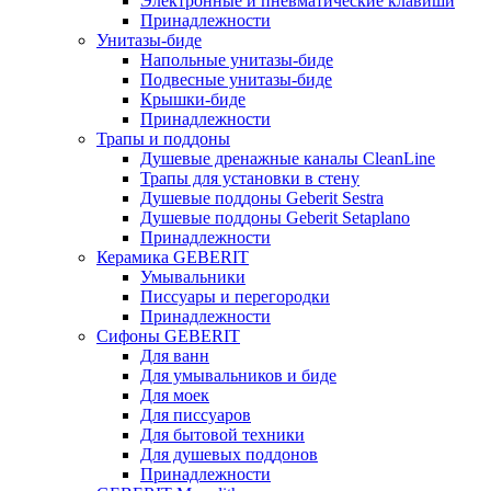
Электронные и пневматические клавиши
Принадлежности
Унитазы-биде
Напольные унитазы-биде
Подвесные унитазы-биде
Крышки-биде
Принадлежности
Трапы и поддоны
Душевые дренажные каналы CleanLine
Трапы для установки в стену
Душевые поддоны Geberit Sestra
Душевые поддоны Geberit Setaplano
Принадлежности
Керамика GEBERIT
Умывальники
Писсуары и перегородки
Принадлежности
Сифоны GEBERIT
Для ванн
Для умывальников и биде
Для моек
Для писсуаров
Для бытовой техники
Для душевых поддонов
Принадлежности