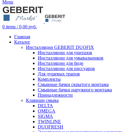
Menu
0
items
/
0,00
руб.
Главная
Каталог
Инсталляции GEBERIT DUOFIX
Инсталляции для унитазов
Инсталляции для умывальников
Инсталляции для биде
Инсталляции для писсуаров
Для душевых трапов
Комплекты
Смывные бачки скрытого монтажа
Смывные бачки наружного монтажа
Принадлежности
Клавиши смыва
DELTA
OMEGA
SIGMA
TWINLINE
DUOFRESH