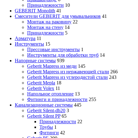
Принадлежности
10
GEBERIT Monolith
41
Смесители GEBERIT для умывальников
41
Монтаж на раковину
22
Монтаж на стену
14
Принадлежности
5
Арматура
11
Инструменты
15
Прессовые инструменты
1
Инструменты для обработки труб
14
Напорные системы
939
Geberit Mapress из меди
145
Geberit Mapress из нержавеющей стали
266
Geberit Mapress из углеродистой стали
243
Geberit Mepla
18
Geberit Volex
11
Напольное отопление
13
Фитинги и принадлежности
255
Канализационные системы
445
Geberit Silent-db20
3
Geberit Silent PP
65
Принадлежности
22
Трубы
1
Фитинги
42