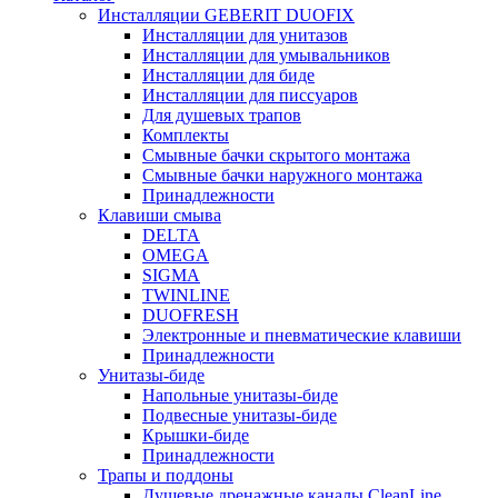
Инсталляции GEBERIT DUOFIX
Инсталляции для унитазов
Инсталляции для умывальников
Инсталляции для биде
Инсталляции для писсуаров
Для душевых трапов
Комплекты
Смывные бачки скрытого монтажа
Смывные бачки наружного монтажа
Принадлежности
Клавиши смыва
DELTA
OMEGA
SIGMA
TWINLINE
DUOFRESH
Электронные и пневматические клавиши
Принадлежности
Унитазы-биде
Напольные унитазы-биде
Подвесные унитазы-биде
Крышки-биде
Принадлежности
Трапы и поддоны
Душевые дренажные каналы CleanLine