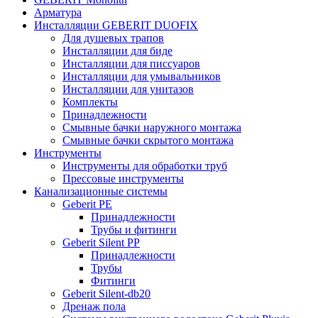
Арматура
Инсталляции GEBERIT DUOFIX
Для душевых трапов
Инсталляции для биде
Инсталляции для писсуаров
Инсталляции для умывальников
Инсталляции для унитазов
Комплекты
Принадлежности
Смывные бачки наружного монтажа
Смывные бачки скрытого монтажа
Инструменты
Инструменты для обработки труб
Прессовые инструменты
Канализационные системы
Geberit PE
Принадлежности
Трубы и фитинги
Geberit Silent PP
Принадлежности
Трубы
Фитинги
Geberit Silent-db20
Дренаж пола