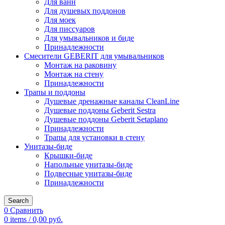
Для ванн
Для душевых поддонов
Для моек
Для писсуаров
Для умывальников и биде
Принадлежности
Смесители GEBERIT для умывальников
Монтаж на раковину
Монтаж на стену
Принадлежности
Трапы и поддоны
Душевые дренажные каналы CleanLine
Душевые поддоны Geberit Sestra
Душевые поддоны Geberit Setaplano
Принадлежности
Трапы для установки в стену
Унитазы-биде
Крышки-биде
Напольные унитазы-биде
Подвесные унитазы-биде
Принадлежности
Search
0
Сравнить
0
items
/
0,00
руб.