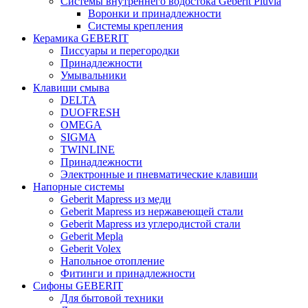
Системы внутреннего водостока Geberit Pluvia
Воронки и принадлежности
Системы крепления
Керамика GEBERIT
Писсуары и перегородки
Принадлежности
Умывальники
Клавиши смыва
DELTA
DUOFRESH
OMEGA
SIGMA
TWINLINE
Принадлежности
Электронные и пневматические клавиши
Напорные системы
Geberit Mapress из меди
Geberit Mapress из нержавеющей стали
Geberit Mapress из углеродистой стали
Geberit Mepla
Geberit Volex
Напольное отопление
Фитинги и принадлежности
Сифоны GEBERIT
Для бытовой техники