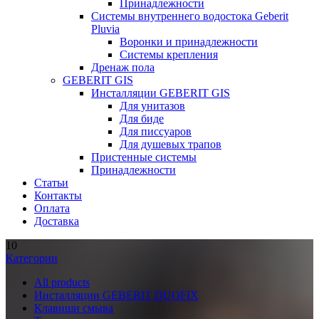
Принадлежности
Системы внутреннего водостока Geberit
Pluvia
Воронки и принадлежности
Системы крепления
Дренаж пола
GEBERIT GIS
Инсталляции GEBERIT GIS
Для унитазов
Для биде
Для писсуаров
Для душевых трапов
Пристенные системы
Принадлежности
Статьи
Контакты
Оплата
Доставка
10
Категории
All
products
Инсталляции GEBERIT DUOFIX
Клавиши смыва