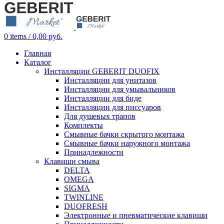
0
items
/
0,00
руб.
Главная
Каталог
Инсталляции GEBERIT DUOFIX
Инсталляции для унитазов
Инсталляции для умывальников
Инсталляции для биде
Инсталляции для писсуаров
Для душевых трапов
Комплекты
Смывные бачки скрытого монтажа
Смывные бачки наружного монтажа
Принадлежности
Клавиши смыва
DELTA
OMEGA
SIGMA
TWINLINE
DUOFRESH
Электронные и пневматические клавиши