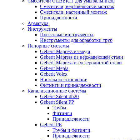
Смесители GEBERIT для умывальников
Смесители, вертикальный монтаж
Смесители, настенный монтаж
Принадлежности
Арматура
Инструменты
Прессовые инструменты
Инструменты для обработки труб
Напорные системы
Geberit Mapress из меди
Geberit Mapress из нержавеющей стали
Geberit Mapress из углеродистой стали
Geberit Mepla
Geberit Volex
Напольное отопление
Фитинги и принадлежности
Канализационные системы
Geberit Silent-db20
Geberit Silent PP
Трубы
Фитинги
Принадлежности
Geberit PE
Трубы и фитинги
Принадлежности