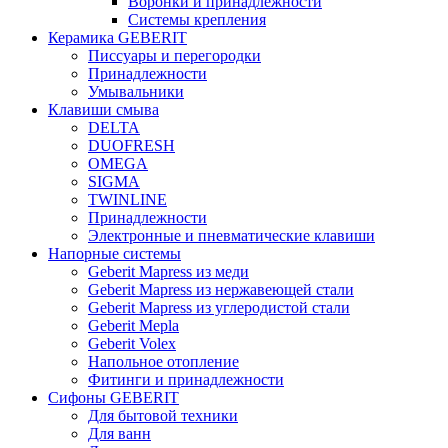
Воронки и принадлежности
Системы крепления
Керамика GEBERIT
Писсуары и перегородки
Принадлежности
Умывальники
Клавиши смыва
DELTA
DUOFRESH
OMEGA
SIGMA
TWINLINE
Принадлежности
Электронные и пневматические клавиши
Напорные системы
Geberit Mapress из меди
Geberit Mapress из нержавеющей стали
Geberit Mapress из углеродистой стали
Geberit Mepla
Geberit Volex
Напольное отопление
Фитинги и принадлежности
Сифоны GEBERIT
Для бытовой техники
Для ванн