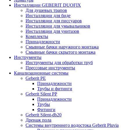
Инсталляции GEBERIT DUOFIX
Для душевых трапов
Инсталляции для биде
Инсталляции для писсуаров
Инсталляции для умывальников
Инсталляции для унитазов
Комплекты
Принадлежности
Смывные бачки наружного монтажа
Смывные бачки скрытого монтажа
Инструменты
Инструменты для обработки труб
Прессовые инструменты
Канализационные системы
Geberit PE
Принадлежности
Трубы и фитинги
Geberit Silent PP
Принадлежности
Трубы
Фитинги
Geberit Silent-db20
Дренаж пола
Системы внутреннего водостока Geberit Pluvia