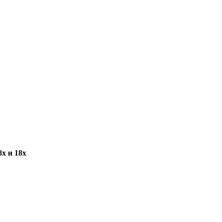
х и 18х