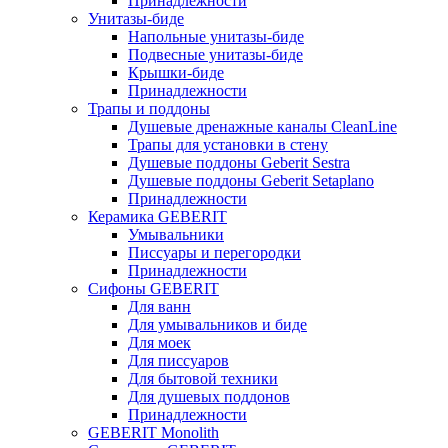
Принадлежности
Унитазы-биде
Напольные унитазы-биде
Подвесные унитазы-биде
Крышки-биде
Принадлежности
Трапы и поддоны
Душевые дренажные каналы CleanLine
Трапы для установки в стену
Душевые поддоны Geberit Sestra
Душевые поддоны Geberit Setaplano
Принадлежности
Керамика GEBERIT
Умывальники
Писсуары и перегородки
Принадлежности
Сифоны GEBERIT
Для ванн
Для умывальников и биде
Для моек
Для писсуаров
Для бытовой техники
Для душевых поддонов
Принадлежности
GEBERIT Monolith