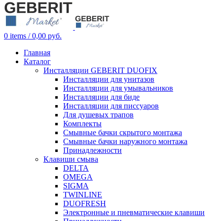
0
items
/
0,00
руб.
Главная
Каталог
Инсталляции GEBERIT DUOFIX
Инсталляции для унитазов
Инсталляции для умывальников
Инсталляции для биде
Инсталляции для писсуаров
Для душевых трапов
Комплекты
Смывные бачки скрытого монтажа
Смывные бачки наружного монтажа
Принадлежности
Клавиши смыва
DELTA
OMEGA
SIGMA
TWINLINE
DUOFRESH
Электронные и пневматические клавиши