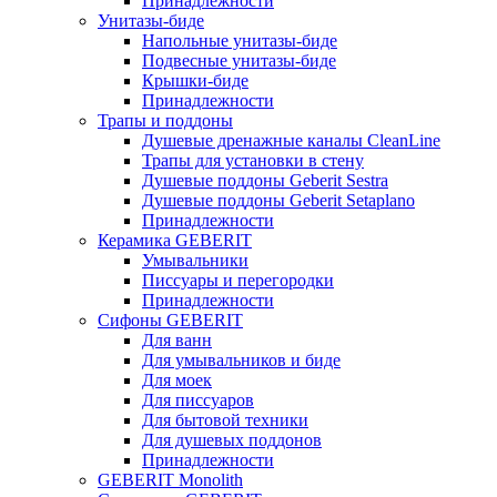
Принадлежности
Унитазы-биде
Напольные унитазы-биде
Подвесные унитазы-биде
Крышки-биде
Принадлежности
Трапы и поддоны
Душевые дренажные каналы CleanLine
Трапы для установки в стену
Душевые поддоны Geberit Sestra
Душевые поддоны Geberit Setaplano
Принадлежности
Керамика GEBERIT
Умывальники
Писсуары и перегородки
Принадлежности
Сифоны GEBERIT
Для ванн
Для умывальников и биде
Для моек
Для писсуаров
Для бытовой техники
Для душевых поддонов
Принадлежности
GEBERIT Monolith