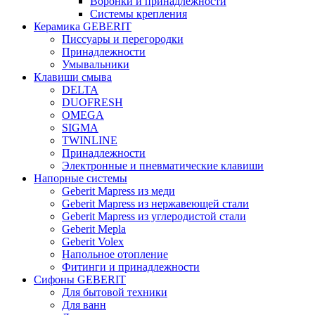
Воронки и принадлежности
Системы крепления
Керамика GEBERIT
Писсуары и перегородки
Принадлежности
Умывальники
Клавиши смыва
DELTA
DUOFRESH
OMEGA
SIGMA
TWINLINE
Принадлежности
Электронные и пневматические клавиши
Напорные системы
Geberit Mapress из меди
Geberit Mapress из нержавеющей стали
Geberit Mapress из углеродистой стали
Geberit Mepla
Geberit Volex
Напольное отопление
Фитинги и принадлежности
Сифоны GEBERIT
Для бытовой техники
Для ванн