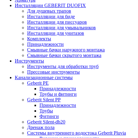
Инсталляции GEBERIT DUOFIX
Для душевых трапов
Инсталляции для биде
Инсталляции для писсуаров
Инсталляции для умывальников
Инсталляции для унитазов
Комплекты
Принадлежности
Смывные бачки наружного монтажа
Смывные бачки скрытого монтажа
Инструменты
Инструменты для обработки труб
Прессовые инструменты
Канализационные системы
Geberit PE
Принадлежности
Трубы и фитинги
Geberit Silent PP
Принадлежности
Трубы
Фитинги
Geberit Silent-db20
Дренаж пола
Системы внутреннего водостока Geberit Pluvia