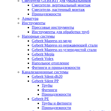
Смесители GEBERIT для умывальников
Смесители, вертикальный монтаж
Смесители, настенный монтаж
Принадлежности
Арматура
Инструменты
Прессовые инструменты
Инструменты для обработки труб
Напорные системы
Geberit Mapress из меди
Geberit Mapress из нержавеющей стали
Geberit Mapress из углеродистой стали
Geberit Mepla
Geberit Volex
Напольное отопление
Фитинги и принадлежности
Канализационные системы
Geberit Silent-db20
Geberit Silent PP
Трубы
Фитинги
Принадлежности
Geberit PE
Трубы и фитинги
Принадлежности