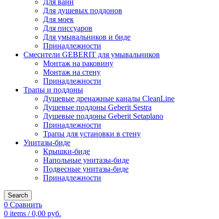
Для ванн
Для душевых поддонов
Для моек
Для писсуаров
Для умывальников и биде
Принадлежности
Смесители GEBERIT для умывальников
Монтаж на раковину
Монтаж на стену
Принадлежности
Трапы и поддоны
Душевые дренажные каналы CleanLine
Душевые поддоны Geberit Sestra
Душевые поддоны Geberit Setaplano
Принадлежности
Трапы для установки в стену
Унитазы-биде
Крышки-биде
Напольные унитазы-биде
Подвесные унитазы-биде
Принадлежности
Search
0
Сравнить
0
items
/
0,00
руб.