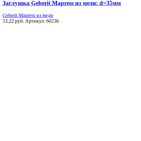
Mapress
Заглушка Geberit Mapress из меди: d=35мм
из
меди:
Geberit Mapress из меди
d=35мм
53,22
руб.
Артикул: 60236