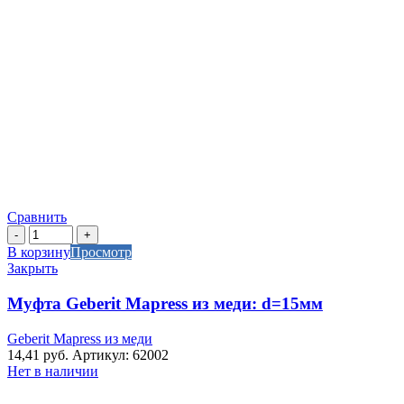
Сравнить
Количество
товара
В корзину
Просмотр
Муфта
Закрыть
Geberit
Mapress
Муфта Geberit Mapress из меди: d=15мм
из
меди:
Geberit Mapress из меди
d=15мм
14,41
руб.
Артикул: 62002
Нет в наличии