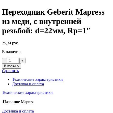
Переходник Geberit Mapress
из меди, с внутренней
резьбой: d=22мм, Rp=1″
25,34
руб.
В наличии
Количество
товара
В корзину
Переходник
Сравнить
Geberit
Mapress
Технические характеристики
из
Доставка и оплата
меди,
с
Технические характеристики
внутренней
резьбой:
Название
Mapress
d=22мм,
Rp=1"
Доставка и оплата