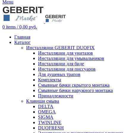
Menu
0
items
/
0,00
руб.
Главная
Каталог
Инсталляции GEBERIT DUOFIX
Инсталляции для унитазов
Инсталляции для умывальников
Инсталляции для биде
Инсталляции для писсуаров
Для душевых трапов
Комплекты
Смывные бачки скрытого монтажа
Смывные бачки наружного монтажа
Принадлежности
Клавиши смыва
DELTA
OMEGA
SIGMA
TWINLINE
DUOFRESH