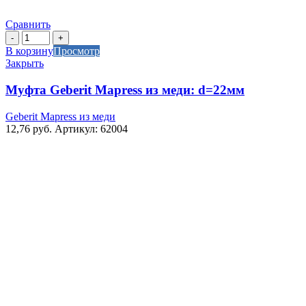
Сравнить
Количество
товара
В корзину
Просмотр
Муфта
Закрыть
Geberit
Mapress
Муфта Geberit Mapress из меди: d=22мм
из
меди:
Geberit Mapress из меди
d=22мм
12,76
руб.
Артикул: 62004