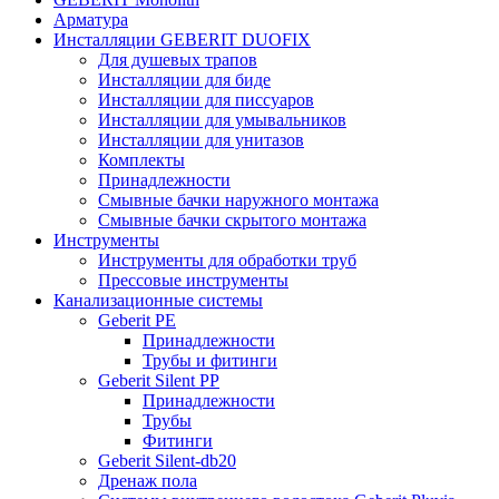
Арматура
Инсталляции GEBERIT DUOFIX
Для душевых трапов
Инсталляции для биде
Инсталляции для писсуаров
Инсталляции для умывальников
Инсталляции для унитазов
Комплекты
Принадлежности
Смывные бачки наружного монтажа
Смывные бачки скрытого монтажа
Инструменты
Инструменты для обработки труб
Прессовые инструменты
Канализационные системы
Geberit PE
Принадлежности
Трубы и фитинги
Geberit Silent PP
Принадлежности
Трубы
Фитинги
Geberit Silent-db20
Дренаж пола