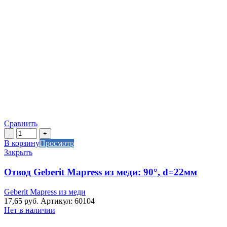
Сравнить
Количество
товара
В корзину
Просмотр
Отвод
Закрыть
Geberit
Mapress
Отвод Geberit Mapress из меди: 90°, d=22мм
из
меди:
Geberit Mapress из меди
90°,
17,65
руб.
Артикул: 60104
d=22мм
Нет в наличии