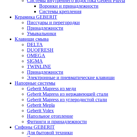
Системы внутреннего водостока Geberit Pluvia
Воронки и принадлежности
Системы крепления
Керамика GEBERIT
Писсуары и перегородки
Принадлежности
Умывальники
Клавиши смыва
DELTA
DUOFRESH
OMEGA
SIGMA
TWINLINE
Принадлежности
Электронные и пневматические клавиши
Напорные системы
Geberit Mapress из меди
Geberit Mapress из нержавеющей стали
Geberit Mapress из углеродистой стали
Geberit Mepla
Geberit Volex
Напольное отопление
Фитинги и принадлежности
Сифоны GEBERIT
Для бытовой техники