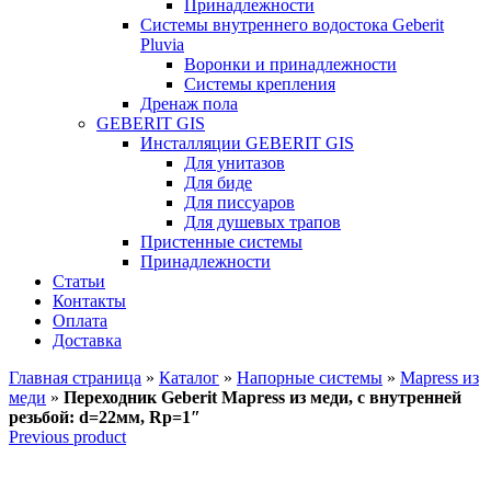
Принадлежности
Системы внутреннего водостока Geberit
Pluvia
Воронки и принадлежности
Системы крепления
Дренаж пола
GEBERIT GIS
Инсталляции GEBERIT GIS
Для унитазов
Для биде
Для писсуаров
Для душевых трапов
Пристенные системы
Принадлежности
Статьи
Контакты
Оплата
Доставка
Главная страница
»
Каталог
»
Напорные системы
»
Mapress из
меди
»
Переходник Geberit Mapress из меди, с внутренней
резьбой: d=22мм, Rp=1″
Previous product