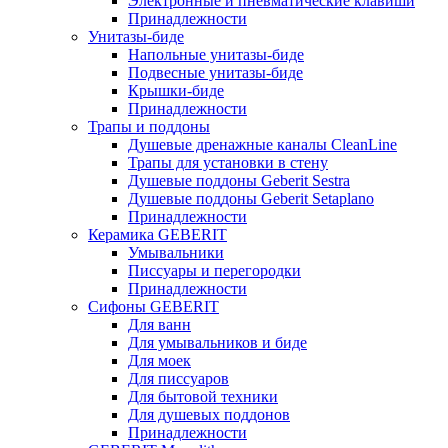
Электронные и пневматические клавиши
Принадлежности
Унитазы-биде
Напольные унитазы-биде
Подвесные унитазы-биде
Крышки-биде
Принадлежности
Трапы и поддоны
Душевые дренажные каналы CleanLine
Трапы для установки в стену
Душевые поддоны Geberit Sestra
Душевые поддоны Geberit Setaplano
Принадлежности
Керамика GEBERIT
Умывальники
Писсуары и перегородки
Принадлежности
Сифоны GEBERIT
Для ванн
Для умывальников и биде
Для моек
Для писсуаров
Для бытовой техники
Для душевых поддонов
Принадлежности