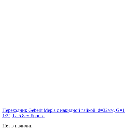
Переходник Geberit Mepla с накидной гайкой: d=32мм, G=1
1/2", L=5.8см бронза
Нет в наличии