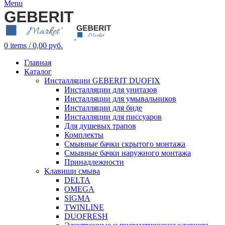
Menu
0
items
/
0,00
руб.
Главная
Каталог
Инсталляции GEBERIT DUOFIX
Инсталляции для унитазов
Инсталляции для умывальников
Инсталляции для биде
Инсталляции для писсуаров
Для душевых трапов
Комплекты
Смывные бачки скрытого монтажа
Смывные бачки наружного монтажа
Принадлежности
Клавиши смыва
DELTA
OMEGA
SIGMA
TWINLINE
DUOFRESH