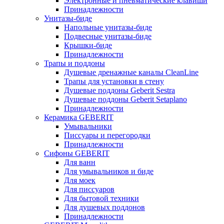
Электронные и пневматические клавиши
Принадлежности
Унитазы-биде
Напольные унитазы-биде
Подвесные унитазы-биде
Крышки-биде
Принадлежности
Трапы и поддоны
Душевые дренажные каналы CleanLine
Трапы для установки в стену
Душевые поддоны Geberit Sestra
Душевые поддоны Geberit Setaplano
Принадлежности
Керамика GEBERIT
Умывальники
Писсуары и перегородки
Принадлежности
Сифоны GEBERIT
Для ванн
Для умывальников и биде
Для моек
Для писсуаров
Для бытовой техники
Для душевых поддонов
Принадлежности