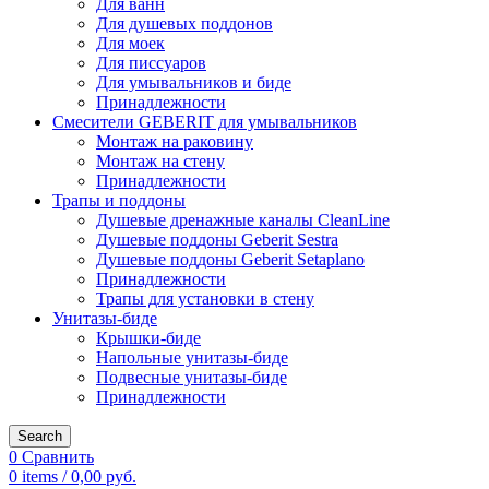
Для ванн
Для душевых поддонов
Для моек
Для писсуаров
Для умывальников и биде
Принадлежности
Смесители GEBERIT для умывальников
Монтаж на раковину
Монтаж на стену
Принадлежности
Трапы и поддоны
Душевые дренажные каналы CleanLine
Душевые поддоны Geberit Sestra
Душевые поддоны Geberit Setaplano
Принадлежности
Трапы для установки в стену
Унитазы-биде
Крышки-биде
Напольные унитазы-биде
Подвесные унитазы-биде
Принадлежности
Search
0
Сравнить
0
items
/
0,00
руб.