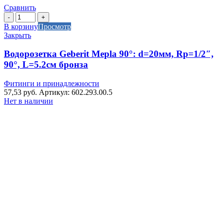
Сравнить
Количество
товара
В корзину
Просмотр
Водорозетка
Закрыть
Geberit
Mepla
Водорозетка Geberit Mepla 90°: d=20мм, Rp=1/2″,
90°:
90°, L=5.2см бронза
d=20мм,
Rp=1/2",
Фитинги и принадлежности
90°,
57,53
руб.
Артикул: 602.293.00.5
L=5.2см
Нет в наличии
бронза