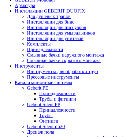
Арматура
Инсталляции GEBERIT DUOFIX
Для душевых трапов
Инсталляции для биде
Инсталляции для писсуаров
Инсталляции для умывальников
Инсталляции для унитазов
Комплекты
Принадлежности
Смывные бачки наружного монтажа
Смывные бачки скрытого монтажа
Инструменты
Инструменты для обработки труб
Прессовые инструменты
Канализационные системы
Geberit PE
Принадлежности
Трубы и фитинги
Geberit Silent PP
Принадлежности
Трубы
Фитинги
Geberit Silent-db20
Дренаж пола