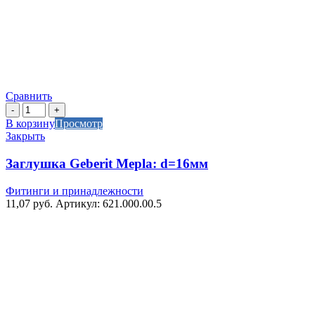
Сравнить
Количество
товара
В корзину
Просмотр
Заглушка
Закрыть
Geberit
Mepla:
Заглушка Geberit Mepla: d=16мм
d=16мм
Фитинги и принадлежности
11,07
руб.
Артикул: 621.000.00.5