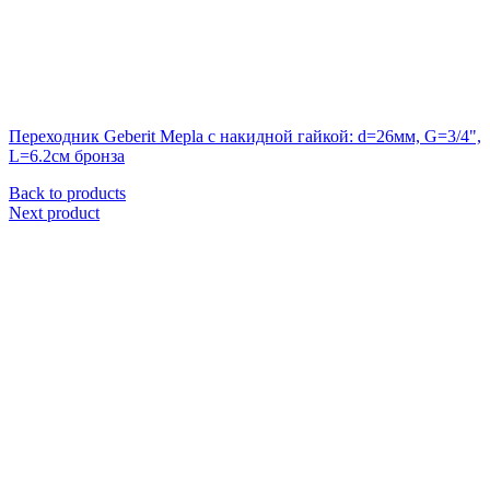
Переходник Geberit Mepla с накидной гайкой: d=26мм, G=3/4",
L=6.2см бронза
Back to products
Next product