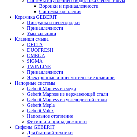
Системы внутреннего водостока Geberit Pluvia
Воронки и принадлежности
Системы крепления
Керамика GEBERIT
Писсуары и перегородки
Принадлежности
Умывальники
Клавиши смыва
DELTA
DUOFRESH
OMEGA
SIGMA
TWINLINE
Принадлежности
Электронные и пневматические клавиши
Напорные системы
Geberit Mapress из меди
Geberit Mapress из нержавеющей стали
Geberit Mapress из углеродистой стали
Geberit Mepla
Geberit Volex
Напольное отопление
Фитинги и принадлежности
Сифоны GEBERIT
Для бытовой техники