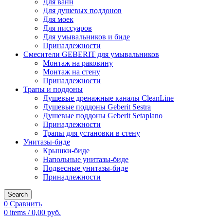
Для ванн
Для душевых поддонов
Для моек
Для писсуаров
Для умывальников и биде
Принадлежности
Смесители GEBERIT для умывальников
Монтаж на раковину
Монтаж на стену
Принадлежности
Трапы и поддоны
Душевые дренажные каналы CleanLine
Душевые поддоны Geberit Sestra
Душевые поддоны Geberit Setaplano
Принадлежности
Трапы для установки в стену
Унитазы-биде
Крышки-биде
Напольные унитазы-биде
Подвесные унитазы-биде
Принадлежности
Search
0
Сравнить
0
items
/
0,00
руб.