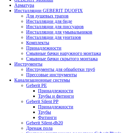
Арматура
Инсталляции GEBERIT DUOFIX
Для душевых трапов
Инсталляции для биде
Инсталляции для писсуаров
Инсталляции для умывальников
Инсталляции для унитазов
Комплекты
Принадлежности
Смывные бачки наружного монтажа
Смывные бачки скрытого монтажа
Инструменты
Инструменты для обработки труб
Прессовые инструменты
Канализационные системы
Geberit PE
Принадлежности
Трубы и фитинги
Geberit Silent PP
Принадлежности
Трубы
Фитинги
Geberit Silent-db20
Дренаж пола