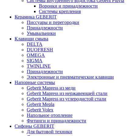
Системы внутреннего водостока Geberit Pluvia
Воронки и принадлежности
Системы крепления
Керамика GEBERIT
Писсуары и перегородки
Принадлежности
Умывальники
Клавиши смыва
DELTA
DUOFRESH
OMEGA
SIGMA
TWINLINE
Принадлежности
Электронные и пневматические клавиши
Напорные системы
Geberit Mapress из меди
Geberit Mapress из нержавеющей стали
Geberit Mapress из углеродистой стали
Geberit Mepla
Geberit Volex
Напольное отопление
Фитинги и принадлежности
Сифоны GEBERIT
Для бытовой техники