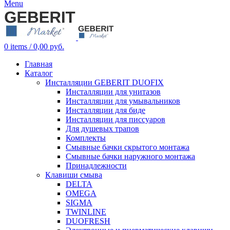
Menu
0
items
/
0,00
руб.
Главная
Каталог
Инсталляции GEBERIT DUOFIX
Инсталляции для унитазов
Инсталляции для умывальников
Инсталляции для биде
Инсталляции для писсуаров
Для душевых трапов
Комплекты
Смывные бачки скрытого монтажа
Смывные бачки наружного монтажа
Принадлежности
Клавиши смыва
DELTA
OMEGA
SIGMA
TWINLINE
DUOFRESH