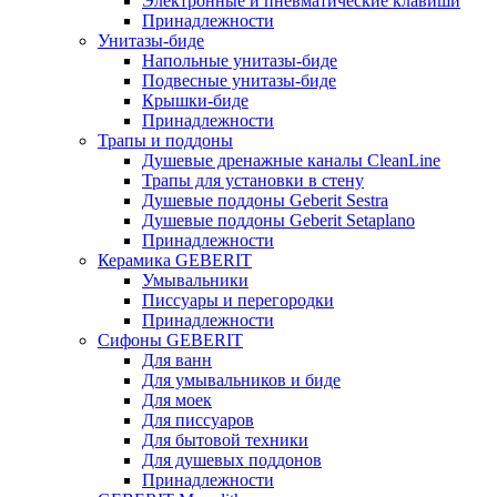
Электронные и пневматические клавиши
Принадлежности
Унитазы-биде
Напольные унитазы-биде
Подвесные унитазы-биде
Крышки-биде
Принадлежности
Трапы и поддоны
Душевые дренажные каналы CleanLine
Трапы для установки в стену
Душевые поддоны Geberit Sestra
Душевые поддоны Geberit Setaplano
Принадлежности
Керамика GEBERIT
Умывальники
Писсуары и перегородки
Принадлежности
Сифоны GEBERIT
Для ванн
Для умывальников и биде
Для моек
Для писсуаров
Для бытовой техники
Для душевых поддонов
Принадлежности