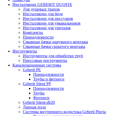
Инсталляции GEBERIT DUOFIX
Для душевых трапов
Инсталляции для биде
Инсталляции для писсуаров
Инсталляции для умывальников
Инсталляции для унитазов
Комплекты
Принадлежности
Смывные бачки наружного монтажа
Смывные бачки скрытого монтажа
Инструменты
Инструменты для обработки труб
Прессовые инструменты
Канализационные системы
Geberit PE
Принадлежности
Трубы и фитинги
Geberit Silent PP
Принадлежности
Трубы
Фитинги
Geberit Silent-db20
Дренаж пола
Системы внутреннего водостока Geberit Pluvia