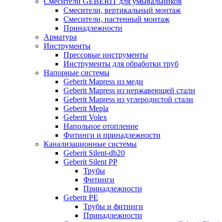
Смесители GEBERIT для умывальников
Смесители, вертикальный монтаж
Смесители, настенный монтаж
Принадлежности
Арматура
Инструменты
Прессовые инструменты
Инструменты для обработки труб
Напорные системы
Geberit Mapress из меди
Geberit Mapress из нержавеющей стали
Geberit Mapress из углеродистой стали
Geberit Mepla
Geberit Volex
Напольное отопление
Фитинги и принадлежности
Канализационные системы
Geberit Silent-db20
Geberit Silent PP
Трубы
Фитинги
Принадлежности
Geberit PE
Трубы и фитинги
Принадлежности