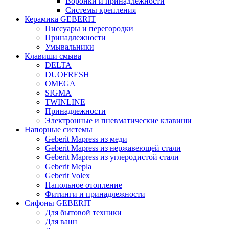
Воронки и принадлежности
Системы крепления
Керамика GEBERIT
Писсуары и перегородки
Принадлежности
Умывальники
Клавиши смыва
DELTA
DUOFRESH
OMEGA
SIGMA
TWINLINE
Принадлежности
Электронные и пневматические клавиши
Напорные системы
Geberit Mapress из меди
Geberit Mapress из нержавеющей стали
Geberit Mapress из углеродистой стали
Geberit Mepla
Geberit Volex
Напольное отопление
Фитинги и принадлежности
Сифоны GEBERIT
Для бытовой техники
Для ванн