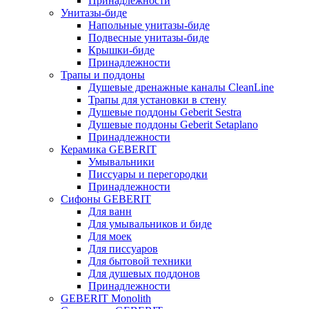
Принадлежности
Унитазы-биде
Напольные унитазы-биде
Подвесные унитазы-биде
Крышки-биде
Принадлежности
Трапы и поддоны
Душевые дренажные каналы CleanLine
Трапы для установки в стену
Душевые поддоны Geberit Sestra
Душевые поддоны Geberit Setaplano
Принадлежности
Керамика GEBERIT
Умывальники
Писсуары и перегородки
Принадлежности
Сифоны GEBERIT
Для ванн
Для умывальников и биде
Для моек
Для писсуаров
Для бытовой техники
Для душевых поддонов
Принадлежности
GEBERIT Monolith