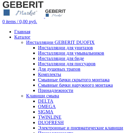
0
items
/
0,00
руб.
Главная
Каталог
Инсталляции GEBERIT DUOFIX
Инсталляции для унитазов
Инсталляции для умывальников
Инсталляции для биде
Инсталляции для писсуаров
Для душевых трапов
Комплекты
Смывные бачки скрытого монтажа
Смывные бачки наружного монтажа
Принадлежности
Клавиши смыва
DELTA
OMEGA
SIGMA
TWINLINE
DUOFRESH
Электронные и пневматические клавиши