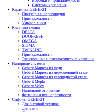
Воронки и принадлежности
Системы крепления
Керамика GEBERIT
Писсуары и перегородки
Принадлежности
Умывальники
Клавиши смыва
DELTA
DUOFRESH
OMEGA
SIGMA
TWINLINE
Принадлежности
Электронные и пневматические клавиши
Напорные системы
Geberit Mapress из меди
Geberit Mapress из нержавеющей стали
Geberit Mapress из углеродистой стали
Geberit Mepla
Geberit Volex
Напольное отопление
Фитинги и принадлежности
Сифоны GEBERIT
Для бытовой техники
Для ванн