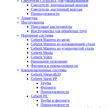
Смесители GEBERIT для умывальников
Смесители, вертикальный монтаж
Смесители, настенный монтаж
Принадлежности
Арматура
Инструменты
Прессовые инструменты
Инструменты для обработки труб
Напорные системы
Geberit Mapress из меди
Geberit Mapress из нержавеющей стали
Geberit Mapress из углеродистой стали
Geberit Mepla
Geberit Volex
Напольное отопление
Фитинги и принадлежности
Канализационные системы
Geberit Silent-db20
Geberit Silent PP
Трубы
Фитинги
Принадлежности
Geberit PE
Трубы и фитинги
Принадлежности