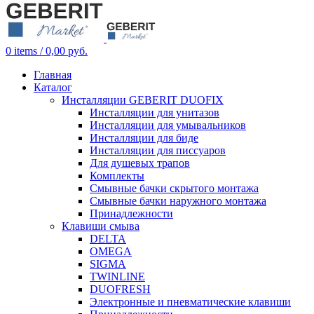
0
items
/
0,00
руб.
Главная
Каталог
Инсталляции GEBERIT DUOFIX
Инсталляции для унитазов
Инсталляции для умывальников
Инсталляции для биде
Инсталляции для писсуаров
Для душевых трапов
Комплекты
Смывные бачки скрытого монтажа
Смывные бачки наружного монтажа
Принадлежности
Клавиши смыва
DELTA
OMEGA
SIGMA
TWINLINE
DUOFRESH
Электронные и пневматические клавиши