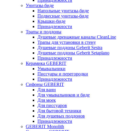
Принадлежности
Унитазы-биде
Напольные унитазы-биде
Подвесные унитазы-биде
Крышки-биде
Принадлежности
Трапы и поддоны
Душевые дренажные каналы CleanLine
Трапы для установки в стену
Душевые поддоны Geberit Sestra
Душевые поддоны Geberit Setaplano
Принадлежности
Керамика GEBERIT
Умывальники
Писсуары и перегородки
Принадлежности
Сифоны GEBERIT
Для ванн
Для умывальников и биде
Для моек
Для писсуаров
Для бытовой техники
Для душевых поддонов
Принадлежности
GEBERIT Monolith