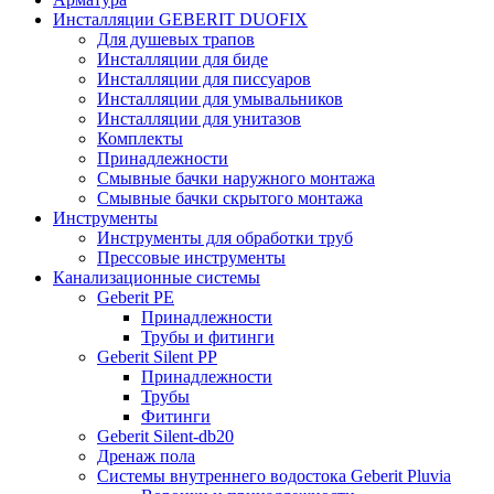
Инсталляции GEBERIT DUOFIX
Для душевых трапов
Инсталляции для биде
Инсталляции для писсуаров
Инсталляции для умывальников
Инсталляции для унитазов
Комплекты
Принадлежности
Смывные бачки наружного монтажа
Смывные бачки скрытого монтажа
Инструменты
Инструменты для обработки труб
Прессовые инструменты
Канализационные системы
Geberit PE
Принадлежности
Трубы и фитинги
Geberit Silent PP
Принадлежности
Трубы
Фитинги
Geberit Silent-db20
Дренаж пола
Системы внутреннего водостока Geberit Pluvia