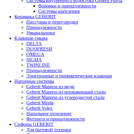
Системы внутреннего водостока Geberit Pluvia
Воронки и принадлежности
Системы крепления
Керамика GEBERIT
Писсуары и перегородки
Принадлежности
Умывальники
Клавиши смыва
DELTA
DUOFRESH
OMEGA
SIGMA
TWINLINE
Принадлежности
Электронные и пневматические клавиши
Напорные системы
Geberit Mapress из меди
Geberit Mapress из нержавеющей стали
Geberit Mapress из углеродистой стали
Geberit Mepla
Geberit Volex
Напольное отопление
Фитинги и принадлежности
Сифоны GEBERIT
Для бытовой техники