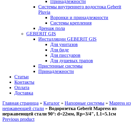
Принадлежности
Системы внутреннего водостока Geberit
Pluvia
Воронки и принадлежности
Системы крепления
Дренаж пола
GEBERIT GIS
Инсталляции GEBERIT GIS
Для унитазов
Для биде
Для писсуаров
Для душевых трапов
Пристенные системы
Принадлежности
Статьи
Контакты
Оплата
Доставка
Главная страница
»
Каталог
»
Напорные системы
»
Mapress из
нержавеющей стали
»
Водорозетка Geberit Mapress из
нержавеющей стали 90°: d=22мм, Rp=3/4″, L1=5.1см
Previous product