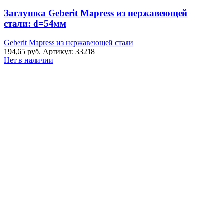
Geberit
Mapress
Заглушка Geberit Mapress из нержавеющей
из
стали: d=54мм
нержавеющей
стали:
Geberit Mapress из нержавеющей стали
d=54мм
194,65
руб.
Артикул: 33218
Нет в наличии