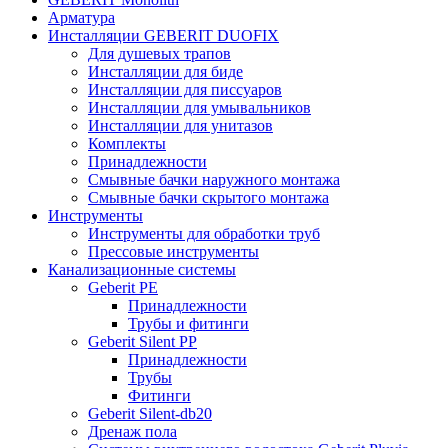
Арматура
Инсталляции GEBERIT DUOFIX
Для душевых трапов
Инсталляции для биде
Инсталляции для писсуаров
Инсталляции для умывальников
Инсталляции для унитазов
Комплекты
Принадлежности
Смывные бачки наружного монтажа
Смывные бачки скрытого монтажа
Инструменты
Инструменты для обработки труб
Прессовые инструменты
Канализационные системы
Geberit PE
Принадлежности
Трубы и фитинги
Geberit Silent PP
Принадлежности
Трубы
Фитинги
Geberit Silent-db20
Дренаж пола