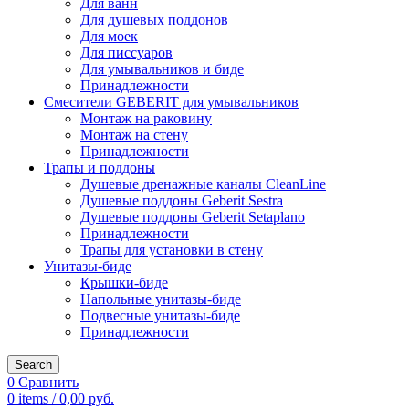
Для ванн
Для душевых поддонов
Для моек
Для писсуаров
Для умывальников и биде
Принадлежности
Смесители GEBERIT для умывальников
Монтаж на раковину
Монтаж на стену
Принадлежности
Трапы и поддоны
Душевые дренажные каналы CleanLine
Душевые поддоны Geberit Sestra
Душевые поддоны Geberit Setaplano
Принадлежности
Трапы для установки в стену
Унитазы-биде
Крышки-биде
Напольные унитазы-биде
Подвесные унитазы-биде
Принадлежности
Search
0
Сравнить
0
items
/
0,00
руб.