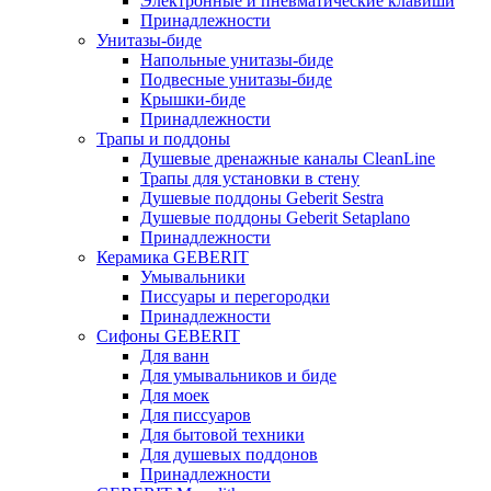
Электронные и пневматические клавиши
Принадлежности
Унитазы-биде
Напольные унитазы-биде
Подвесные унитазы-биде
Крышки-биде
Принадлежности
Трапы и поддоны
Душевые дренажные каналы CleanLine
Трапы для установки в стену
Душевые поддоны Geberit Sestra
Душевые поддоны Geberit Setaplano
Принадлежности
Керамика GEBERIT
Умывальники
Писсуары и перегородки
Принадлежности
Сифоны GEBERIT
Для ванн
Для умывальников и биде
Для моек
Для писсуаров
Для бытовой техники
Для душевых поддонов
Принадлежности