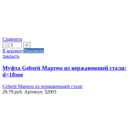
Сравнить
Количество
товара
В корзину
Просмотр
Муфта
Закрыть
Geberit
Mapress
Муфта Geberit Mapress из нержавеющей стали:
из
d=18мм
нержавеющей
стали:
Geberit Mapress из нержавеющей стали
d=18мм
29,79
руб.
Артикул: 32003