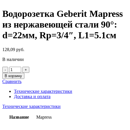
Водорозетка Geberit Mapress
из нержавеющей стали 90°:
d=22мм, Rp=3/4″, L1=5.1см
128,09
руб.
В наличии
Количество
товара
В корзину
Водорозетка
Сравнить
Geberit
Mapress
Технические характеристики
из
Доставка и оплата
нержавеющей
стали
Технические характеристики
90°:
d=22мм,
Название
Mapress
Rp=3/4",
L1=5.1см