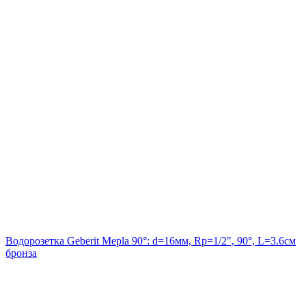
Водорозетка Geberit Mepla 90°: d=16мм, Rp=1/2", 90°, L=3.6см
бронза