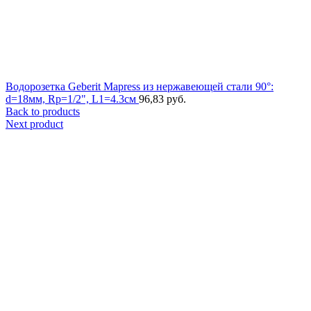
Водорозетка Geberit Mapress из нержавеющей стали 90°:
d=18мм, Rp=1/2", L1=4.3см
96,83
руб.
Back to products
Next product