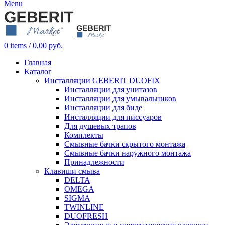
Menu
0
items
/
0,00
руб.
Главная
Каталог
Инсталляции GEBERIT DUOFIX
Инсталляции для унитазов
Инсталляции для умывальников
Инсталляции для биде
Инсталляции для писсуаров
Для душевых трапов
Комплекты
Смывные бачки скрытого монтажа
Смывные бачки наружного монтажа
Принадлежности
Клавиши смыва
DELTA
OMEGA
SIGMA
TWINLINE
DUOFRESH