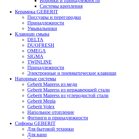
Воронки и принадлежности
Системы крепления
Керамика GEBERIT
Писсуары и перегородки
Принадлежности
Умывальники
Клавиши смыва
DELTA
DUOFRESH
OMEGA
SIGMA
TWINLINE
Принадлежности
Электронные и пневматические клавиши
Напорные системы
Geberit Mapress из меди
Geberit Mapress из нержавеющей стали
Geberit Mapress из углеродистой стали
Geberit Mepla
Geberit Volex
Напольное отопление
Фитинги и принадлежности
Сифоны GEBERIT
Для бытовой техники
Для ванн