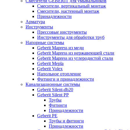
Смесители GEBERIT для умывальников
Смесители, вертикальный монтаж
Смесители, настенный монтаж
Принадлежности
Арматура
Инструменты
Прессовые инструменты
Инструменты для обработки труб
Напорные системы
Geberit Mapress из меди
Geberit Mapress из нержавеющей стали
Geberit Mapress из углеродистой стали
Geberit Mepla
Geberit Volex
Напольное отопление
Фитинги и принадлежности
Канализационные системы
Geberit Silent-db20
Geberit Silent PP
Трубы
Фитинги
Принадлежности
Geberit PE
Трубы и фитинги
Принадлежности