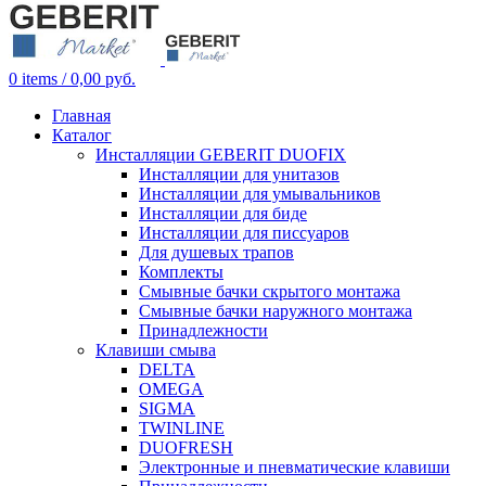
0
items
/
0,00
руб.
Главная
Каталог
Инсталляции GEBERIT DUOFIX
Инсталляции для унитазов
Инсталляции для умывальников
Инсталляции для биде
Инсталляции для писсуаров
Для душевых трапов
Комплекты
Смывные бачки скрытого монтажа
Смывные бачки наружного монтажа
Принадлежности
Клавиши смыва
DELTA
OMEGA
SIGMA
TWINLINE
DUOFRESH
Электронные и пневматические клавиши