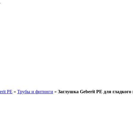
a
rit PE
»
Трубы и фитинги
»
Заглушка Geberit PE для гладкого