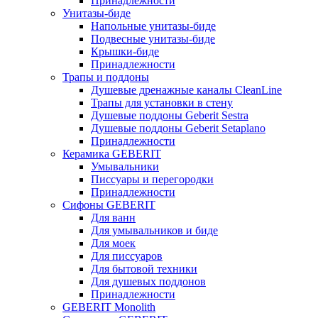
Принадлежности
Унитазы-биде
Напольные унитазы-биде
Подвесные унитазы-биде
Крышки-биде
Принадлежности
Трапы и поддоны
Душевые дренажные каналы CleanLine
Трапы для установки в стену
Душевые поддоны Geberit Sestra
Душевые поддоны Geberit Setaplano
Принадлежности
Керамика GEBERIT
Умывальники
Писсуары и перегородки
Принадлежности
Сифоны GEBERIT
Для ванн
Для умывальников и биде
Для моек
Для писсуаров
Для бытовой техники
Для душевых поддонов
Принадлежности
GEBERIT Monolith