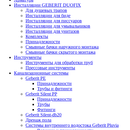
Инсталляции GEBERIT DUOFIX
Для душевых трапов
Инсталляции для биде
Инсталляции для писсуаров
Инсталляции для умывальников
Инсталляции для унитазов
Комплекты
Принадлежности
Смывные бачки наружного монтажа
Смывные бачки скрытого монтажа
Инструменты
Инструменты для обработки труб
Прессовые инструменты
Канализационные системы
Geberit PE
Принадлежности
Трубы и фитинги
Geberit Silent PP
Принадлежности
Трубы
Фитинги
Geberit Silent-db20
Дренаж пола
Системы внутреннего водостока Geberit Pluvia