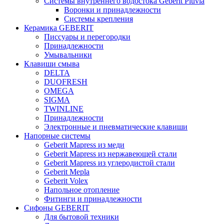
Системы внутреннего водостока Geberit Pluvia
Воронки и принадлежности
Системы крепления
Керамика GEBERIT
Писсуары и перегородки
Принадлежности
Умывальники
Клавиши смыва
DELTA
DUOFRESH
OMEGA
SIGMA
TWINLINE
Принадлежности
Электронные и пневматические клавиши
Напорные системы
Geberit Mapress из меди
Geberit Mapress из нержавеющей стали
Geberit Mapress из углеродистой стали
Geberit Mepla
Geberit Volex
Напольное отопление
Фитинги и принадлежности
Сифоны GEBERIT
Для бытовой техники