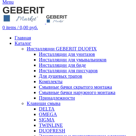
Menu
0
items
/
0,00
руб.
Главная
Каталог
Инсталляции GEBERIT DUOFIX
Инсталляции для унитазов
Инсталляции для умывальников
Инсталляции для биде
Инсталляции для писсуаров
Для душевых трапов
Комплекты
Смывные бачки скрытого монтажа
Смывные бачки наружного монтажа
Принадлежности
Клавиши смыва
DELTA
OMEGA
SIGMA
TWINLINE
DUOFRESH