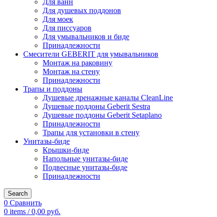
Для ванн
Для душевых поддонов
Для моек
Для писсуаров
Для умывальников и биде
Принадлежности
Смесители GEBERIT для умывальников
Монтаж на раковину
Монтаж на стену
Принадлежности
Трапы и поддоны
Душевые дренажные каналы CleanLine
Душевые поддоны Geberit Sestra
Душевые поддоны Geberit Setaplano
Принадлежности
Трапы для установки в стену
Унитазы-биде
Крышки-биде
Напольные унитазы-биде
Подвесные унитазы-биде
Принадлежности
Search
0
Сравнить
0
items
/
0,00
руб.