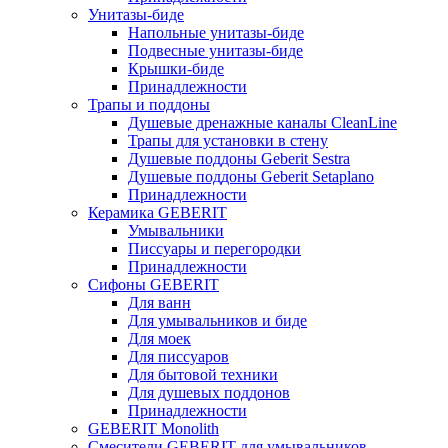
Унитазы-биде
Напольные унитазы-биде
Подвесные унитазы-биде
Крышки-биде
Принадлежности
Трапы и поддоны
Душевые дренажные каналы CleanLine
Трапы для установки в стену
Душевые поддоны Geberit Sestra
Душевые поддоны Geberit Setaplano
Принадлежности
Керамика GEBERIT
Умывальники
Писсуары и перегородки
Принадлежности
Сифоны GEBERIT
Для ванн
Для умывальников и биде
Для моек
Для писсуаров
Для бытовой техники
Для душевых поддонов
Принадлежности
GEBERIT Monolith
Смесители GEBERIT для умывальников