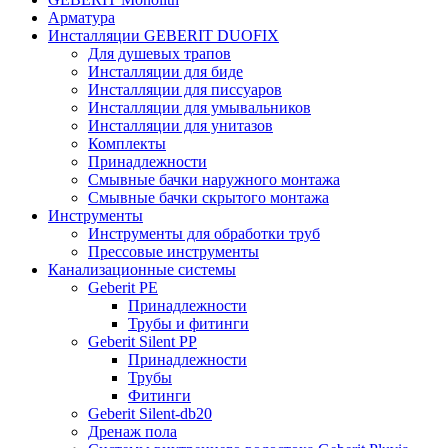
Арматура
Инсталляции GEBERIT DUOFIX
Для душевых трапов
Инсталляции для биде
Инсталляции для писсуаров
Инсталляции для умывальников
Инсталляции для унитазов
Комплекты
Принадлежности
Смывные бачки наружного монтажа
Смывные бачки скрытого монтажа
Инструменты
Инструменты для обработки труб
Прессовые инструменты
Канализационные системы
Geberit PE
Принадлежности
Трубы и фитинги
Geberit Silent PP
Принадлежности
Трубы
Фитинги
Geberit Silent-db20
Дренаж пола