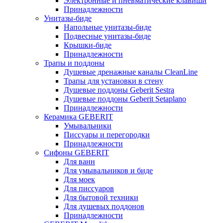
Электронные и пневматические клавиши
Принадлежности
Унитазы-биде
Напольные унитазы-биде
Подвесные унитазы-биде
Крышки-биде
Принадлежности
Трапы и поддоны
Душевые дренажные каналы CleanLine
Трапы для установки в стену
Душевые поддоны Geberit Sestra
Душевые поддоны Geberit Setaplano
Принадлежности
Керамика GEBERIT
Умывальники
Писсуары и перегородки
Принадлежности
Сифоны GEBERIT
Для ванн
Для умывальников и биде
Для моек
Для писсуаров
Для бытовой техники
Для душевых поддонов
Принадлежности