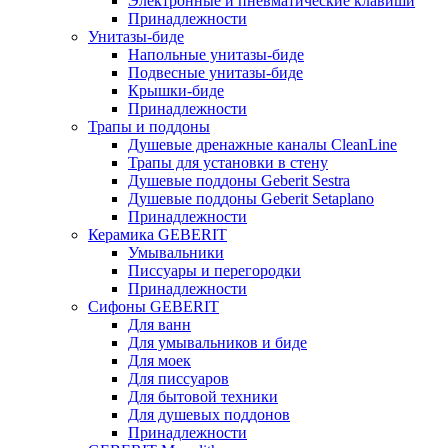
Электронные и пневматические клавиши
Принадлежности
Унитазы-биде
Напольные унитазы-биде
Подвесные унитазы-биде
Крышки-биде
Принадлежности
Трапы и поддоны
Душевые дренажные каналы CleanLine
Трапы для установки в стену
Душевые поддоны Geberit Sestra
Душевые поддоны Geberit Setaplano
Принадлежности
Керамика GEBERIT
Умывальники
Писсуары и перегородки
Принадлежности
Сифоны GEBERIT
Для ванн
Для умывальников и биде
Для моек
Для писсуаров
Для бытовой техники
Для душевых поддонов
Принадлежности