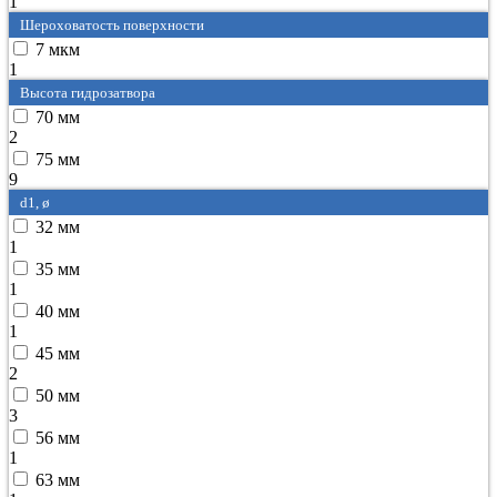
1
Шероховатость поверхности
7 мкм
1
Высота гидрозатвора
70 мм
2
75 мм
9
d1, ø
32 мм
1
35 мм
1
40 мм
1
45 мм
2
50 мм
3
56 мм
1
63 мм