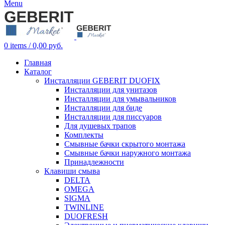
Menu
0
items
/
0,00
руб.
Главная
Каталог
Инсталляции GEBERIT DUOFIX
Инсталляции для унитазов
Инсталляции для умывальников
Инсталляции для биде
Инсталляции для писсуаров
Для душевых трапов
Комплекты
Смывные бачки скрытого монтажа
Смывные бачки наружного монтажа
Принадлежности
Клавиши смыва
DELTA
OMEGA
SIGMA
TWINLINE
DUOFRESH