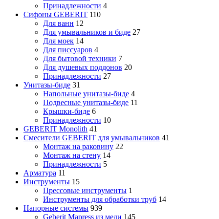
Принадлежности
4
Сифоны GEBERIT
110
Для ванн
12
Для умывальников и биде
27
Для моек
14
Для писсуаров
4
Для бытовой техники
7
Для душевых поддонов
20
Принадлежности
27
Унитазы-биде
31
Напольные унитазы-биде
4
Подвесные унитазы-биде
11
Крышки-биде
6
Принадлежности
10
GEBERIT Monolith
41
Смесители GEBERIT для умывальников
41
Монтаж на раковину
22
Монтаж на стену
14
Принадлежности
5
Арматура
11
Инструменты
15
Прессовые инструменты
1
Инструменты для обработки труб
14
Напорные системы
939
Geberit Mapress из меди
145