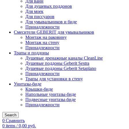
Для ванн
Для душевых поддонов
Для моек
Для писсуаров
Для умывальников и биде
Принадлежности
Смесители GEBERIT для умывальников
Монтаж на раковину
Монтаж на стену
Принадлежности
Трапы и поддоны
Душевые дренажные каналы CleanLine
Душевые поддоны Geberit Sestra
Душевые поддоны Geberit Setaplano
Принадлежности
Трапы для установки в стену
Унитазы-биде
Крышки-биде
Напольные унитазы-биде
Подвесные унитазы-биде
Принадлежности
Search
0
Сравнить
0
items
/
0,00
руб.