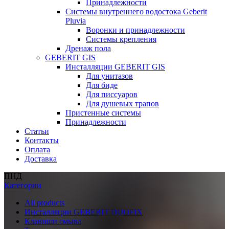
Принадлежности
Системы внутреннего водостока Geberit
Pluvia
Воронки и принадлежности
Системы крепления
Дренаж пола
GEBERIT GIS
Инсталляции GEBERIT GIS
Для унитазов
Для биде
Для писсуаров
Для душевых трапов
Пристенные системы
Принадлежности
Статьи
Контакты
Оплата
Доставка
ПНД
Категории
All
products
Инсталляции GEBERIT DUOFIX
Клавиши смыва