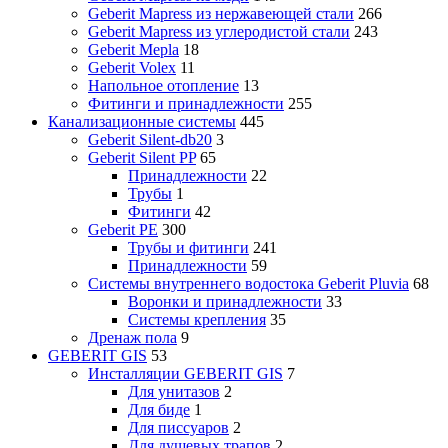
Geberit Mapress из нержавеющей стали
266
Geberit Mapress из углеродистой стали
243
Geberit Mepla
18
Geberit Volex
11
Напольное отопление
13
Фитинги и принадлежности
255
Канализационные системы
445
Geberit Silent-db20
3
Geberit Silent PP
65
Принадлежности
22
Трубы
1
Фитинги
42
Geberit PE
300
Трубы и фитинги
241
Принадлежности
59
Системы внутреннего водостока Geberit Pluvia
68
Воронки и принадлежности
33
Системы крепления
35
Дренаж пола
9
GEBERIT GIS
53
Инсталляции GEBERIT GIS
7
Для унитазов
2
Для биде
1
Для писсуаров
2
Для душевых трапов
2