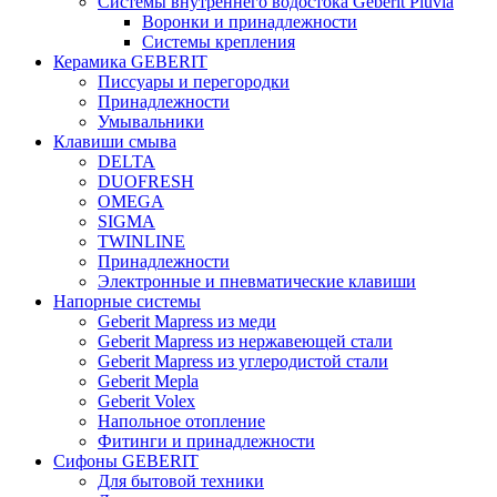
Системы внутреннего водостока Geberit Pluvia
Воронки и принадлежности
Системы крепления
Керамика GEBERIT
Писсуары и перегородки
Принадлежности
Умывальники
Клавиши смыва
DELTA
DUOFRESH
OMEGA
SIGMA
TWINLINE
Принадлежности
Электронные и пневматические клавиши
Напорные системы
Geberit Mapress из меди
Geberit Mapress из нержавеющей стали
Geberit Mapress из углеродистой стали
Geberit Mepla
Geberit Volex
Напольное отопление
Фитинги и принадлежности
Сифоны GEBERIT
Для бытовой техники