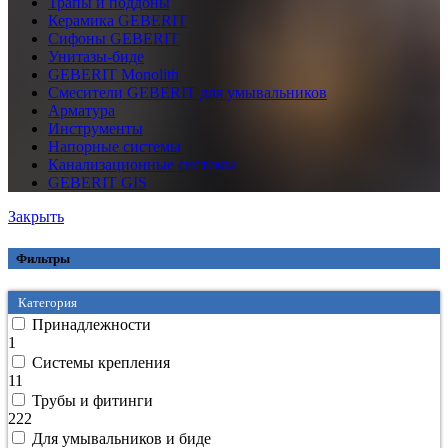
Трапы и поддоны
Керамика GEBERIT
Сифоны GEBERIT
Унитазы-биде
GEBERIT Monolith
Смесители GEBERIT для умывальников
Арматура
Инструменты
Напорные системы
Канализационные системы
GEBERIT GIS
Закрыть
Фильтры
Категория
Принадлежности
1
Системы крепления
11
Трубы и фитинги
222
Для умывальников и биде