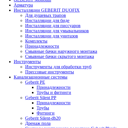
Арматура
Инсталляции GEBERIT DUOFIX
Для душевых трапов
Инсталляции для биде
Инсталляции для писсуаров
Инсталляции для умывальников
Инсталляции для унитазов
Комплекты
Принадлежности
Смывные бачки наружного монтажа
Смывные бачки скрытого монтажа
Инструменты
Инструменты для обработки труб
Прессовые инструменты
Канализационные системы
Geberit PE
Принадлежности
Трубы и фитинги
Geberit Silent PP
Принадлежности
Трубы
Фитинги
Geberit Silent-db20
Дренаж пола