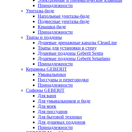
Электронные и пневматические клавиши
Принадлежности
Унитазы-биде
Напольные унитазы-биде
Подвесные унитазы-биде
Крышки-биде
Принадлежности
Трапы и поддоны
Душевые дренажные каналы CleanLine
Трапы для установки в стену
Душевые поддоны Geberit Sestra
Душевые поддоны Geberit Setaplano
Принадлежности
Керамика GEBERIT
Умывальники
Писсуары и перегородки
Принадлежности
Сифоны GEBERIT
Для ванн
Для умывальников и биде
Для моек
Для писсуаров
Для бытовой техники
Для душевых поддонов
Принадлежности