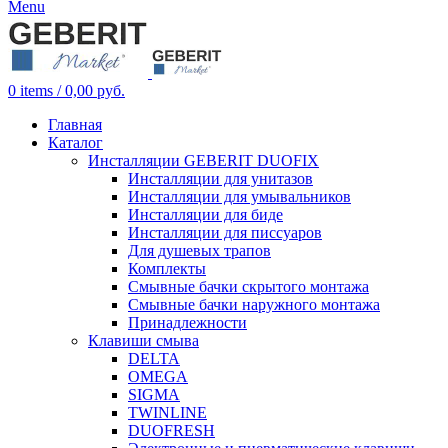
Menu
0
items
/
0,00
руб.
Главная
Каталог
Инсталляции GEBERIT DUOFIX
Инсталляции для унитазов
Инсталляции для умывальников
Инсталляции для биде
Инсталляции для писсуаров
Для душевых трапов
Комплекты
Смывные бачки скрытого монтажа
Смывные бачки наружного монтажа
Принадлежности
Клавиши смыва
DELTA
OMEGA
SIGMA
TWINLINE
DUOFRESH