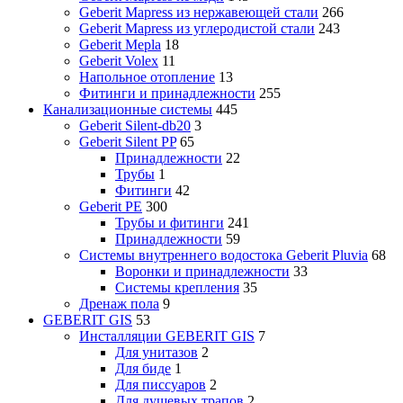
Geberit Mapress из нержавеющей стали
266
Geberit Mapress из углеродистой стали
243
Geberit Mepla
18
Geberit Volex
11
Напольное отопление
13
Фитинги и принадлежности
255
Канализационные системы
445
Geberit Silent-db20
3
Geberit Silent PP
65
Принадлежности
22
Трубы
1
Фитинги
42
Geberit PE
300
Трубы и фитинги
241
Принадлежности
59
Системы внутреннего водостока Geberit Pluvia
68
Воронки и принадлежности
33
Системы крепления
35
Дренаж пола
9
GEBERIT GIS
53
Инсталляции GEBERIT GIS
7
Для унитазов
2
Для биде
1
Для писсуаров
2
Для душевых трапов
2