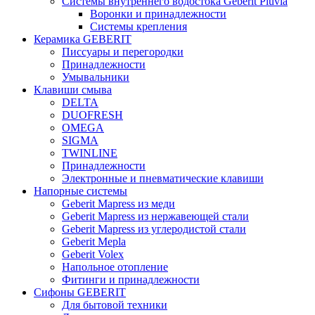
Системы внутреннего водостока Geberit Pluvia
Воронки и принадлежности
Системы крепления
Керамика GEBERIT
Писсуары и перегородки
Принадлежности
Умывальники
Клавиши смыва
DELTA
DUOFRESH
OMEGA
SIGMA
TWINLINE
Принадлежности
Электронные и пневматические клавиши
Напорные системы
Geberit Mapress из меди
Geberit Mapress из нержавеющей стали
Geberit Mapress из углеродистой стали
Geberit Mepla
Geberit Volex
Напольное отопление
Фитинги и принадлежности
Сифоны GEBERIT
Для бытовой техники