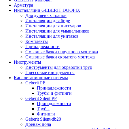
Арматура
Инсталляции GEBERIT DUOFIX
Для душевых трапов
Инсталляции для биде
Инсталляции для писсуаров
Инсталляции для умывальников
Инсталляции для унитазов
Комплекты
Принадлежности
Смывные бачки наружного монтажа
Смывные бачки скрытого монтажа
Инструменты
Инструменты для обработки труб
Прессовые инструменты
Канализационные системы
Geberit PE
Принадлежности
Трубы и фитинги
Geberit Silent PP
Принадлежности
Трубы
Фитинги
Geberit Silent-db20
Дренаж пола