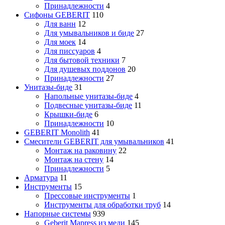
Принадлежности
4
Сифоны GEBERIT
110
Для ванн
12
Для умывальников и биде
27
Для моек
14
Для писсуаров
4
Для бытовой техники
7
Для душевых поддонов
20
Принадлежности
27
Унитазы-биде
31
Напольные унитазы-биде
4
Подвесные унитазы-биде
11
Крышки-биде
6
Принадлежности
10
GEBERIT Monolith
41
Смесители GEBERIT для умывальников
41
Монтаж на раковину
22
Монтаж на стену
14
Принадлежности
5
Арматура
11
Инструменты
15
Прессовые инструменты
1
Инструменты для обработки труб
14
Напорные системы
939
Geberit Mapress из меди
145