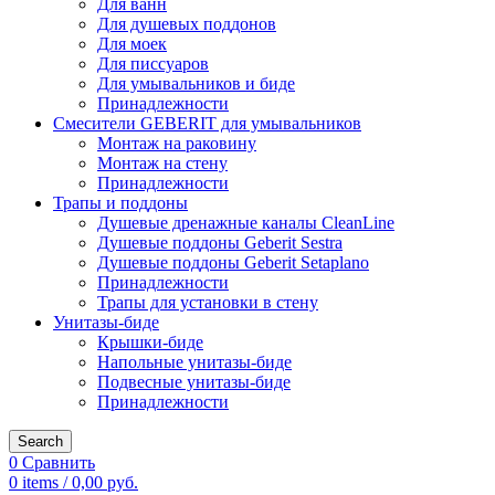
Для ванн
Для душевых поддонов
Для моек
Для писсуаров
Для умывальников и биде
Принадлежности
Смесители GEBERIT для умывальников
Монтаж на раковину
Монтаж на стену
Принадлежности
Трапы и поддоны
Душевые дренажные каналы CleanLine
Душевые поддоны Geberit Sestra
Душевые поддоны Geberit Setaplano
Принадлежности
Трапы для установки в стену
Унитазы-биде
Крышки-биде
Напольные унитазы-биде
Подвесные унитазы-биде
Принадлежности
Search
0
Сравнить
0
items
/
0,00
руб.