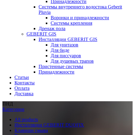
Принадлежности
Системы внутреннего водостока Geberit
Pluvia
Воронки и принадлежности
Системы крепления
Дренаж пола
GEBERIT GIS
Инсталляции GEBERIT GIS
Для унитазов
Для биде
Для писсуаров
Для душевых трапов
Пристенные системы
Принадлежности
Статьи
Контакты
Оплата
Доставка
ПНД
Категории
All
products
Инсталляции GEBERIT DUOFIX
Клавиши смыва