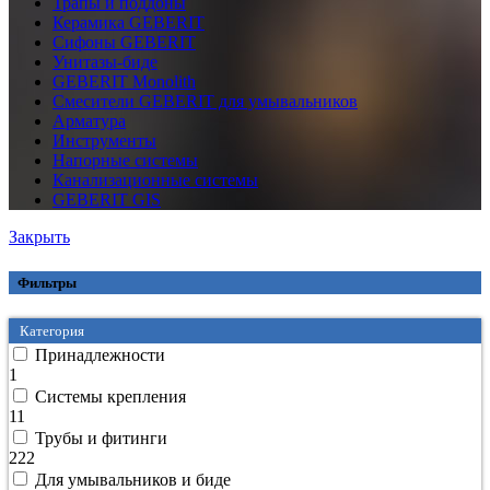
Трапы и поддоны
Керамика GEBERIT
Сифоны GEBERIT
Унитазы-биде
GEBERIT Monolith
Смесители GEBERIT для умывальников
Арматура
Инструменты
Напорные системы
Канализационные системы
GEBERIT GIS
Закрыть
Фильтры
Категория
Принадлежности
1
Системы крепления
11
Трубы и фитинги
222
Для умывальников и биде