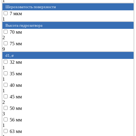
1
Шероховатость поверхности
7 мкм
1
Высота гидрозатвора
70 мм
2
75 мм
9
d1, ø
32 мм
1
35 мм
1
40 мм
1
45 мм
2
50 мм
3
56 мм
1
63 мм